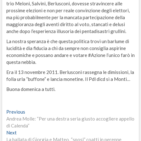
trio Meloni, Salvini, Berlusconi, dovesse stravincere alle
prossime elezioni e non per reale convinzione degli elettori,
ma più probabilmente per la mancata partecipazione della
maggioranza degli aventi diritto al voto, stancati e delusi
anche dopo l’esperienza illusoria dei pentadisastri grullini.
La nostra speranza è che questa politica trovi un barlume di
lucidità e dia fiducia a chi da sempre non consiglia aspirine
economiche e possano andare e votare #Azione l’unico farò in
questa nebbia.
Era il 13 novembre 2011. Berlusconi rassegna le dimissioni, la
folla urla “buffone” e lancia monetine. Il Pdl dicd sì a Monti…
Buona domenica a tutti.
Navigazione
Previous
Previous
post:
Andrea Molle: “Per una destra seria giusto accogliere appello
articoli
di Calenda”
Next
Next
post:
La ballata di Giorgia e Matteo, “sposi” coatti in perenne