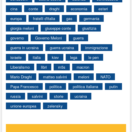
cina
conte
draghi
economia
esteri
europa
fratelli d'italia
gas
germania
giorgia meloni
giuseppe conte
giustizia
governo
Governo Meloni
guerra
guerra in ucraina
guerra ucraina
immigrazione
israele
italia
kiev
lega
le pen
Liberalismo
libri
m5s
macron
Mario Draghi
matteo salvini
meloni
NATO
Papa Francesco
politica
politica italiana
putin
russia
salvini
storie
ucraina
unione europea
zelensky