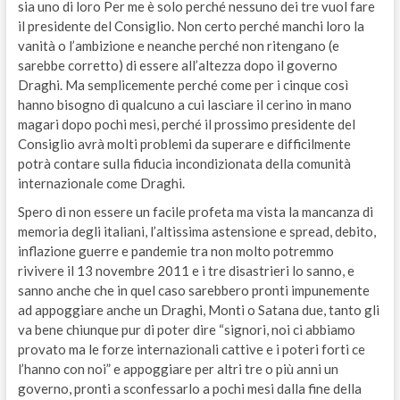
sia uno di loro Per me è solo perché nessuno dei tre vuol fare
il presidente del Consiglio. Non certo perché manchi loro la
vanità o l’ambizione e neanche perché non ritengano (e
sarebbe corretto) di essere all’altezza dopo il governo
Draghi. Ma semplicemente perché come per i cinque così
hanno bisogno di qualcuno a cui lasciare il cerino in mano
magari dopo pochi mesi, perché il prossimo presidente del
Consiglio avrà molti problemi da superare e difficilmente
potrà contare sulla fiducia incondizionata della comunità
internazionale come Draghi.
Spero di non essere un facile profeta ma vista la mancanza di
memoria degli italiani, l’altissima astensione e spread, debito,
inflazione guerre e pandemie tra non molto potremmo
rivivere il 13 novembre 2011 e i tre disastrieri lo sanno, e
sanno anche che in quel caso sarebbero pronti impunemente
ad appoggiare anche un Draghi, Monti o Satana due, tanto gli
va bene chiunque pur di poter dire “signori, noi ci abbiamo
provato ma le forze internazionali cattive e i poteri forti ce
l’hanno con noi” e appoggiare per altri tre o più anni un
governo, pronti a sconfessarlo a pochi mesi dalla fine della