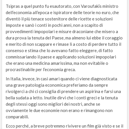
Tsipras a quel punto fu esautorato, con Varoufakīs ministro
dell’economia all’epoca e ispiratore delle teorie no euro, che
diventò il più tenace sostenitore delle ricette e soluzioni
imposte e sanò i conti in pochi anni, non a scapito di
provvedimenti impopolari e misure draconiane che misero a
dura prova la tenuta del Paese, ma almeno lui ebbe il coraggio
e merito di non scappare e rimase lì a costo di perdere tutto il
consenso e stima che lo avevano fatto eleggere, di fatto
commissariando il paese e applicando soluzioni impopolari
che erano una medicina amarissima, ma non evitabile o
procrastinabile per l’economia greca.
In Italia, invece, in casi amari quando ci viene diagnosticata
una grave patologia economica preferiamo da sempre
rivolgerci a chi ci consiglia di prendere un aspirina e farsi una
bella sudata a letto. Inutile dirvi che i conti greci e la tenuta
degli stessi oggi sono migliori dei nostri, anche se
ovviamente le due economie non erano e rimangono non
comparabili.
Ecco perché, a breve potremmo rivivere un film già visto e se il