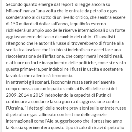
Secondo quanto emerge dal report, si legge ancora su
MilanoFinanza “una volta che le entrate da petrolio e gas
scenderanno al di sotto di un livello critico, che sembra essere
di 150 miliardi di dollari all’anno, l’equilibrio esterno
richiederà un ampio uso delle riserve internazionali o un forte
aggiustamento del tasso di cambio del rublo. Gli analisti
ritengono che le autorità russe si troverebbero di fronte alla
scelta tra lasciare che il rublo si indebolisca e accettare una
riaccelerazione dell’inflazione, che comprimerà i redditi reali,
o attuare un forte inasprimento delle politiche, come si è visto
questa primavera, per indebolire i flussi in uscita e sostenere
la valuta che rallenterà l’economia.
In entrambi gli scenari, l’economia russa sarà seriamente
compromessa con un impatto simile ai livelli delle crisi del
2009, 2014 e 2019 indebolendo la capacità di Putin di
continuare a condurre la sua guerra di aggressione contro
l’Ucraina. “I dettagli delle nostre previsioni sulle entrate russe
di petrolio e gas, allineate con le stime delle agenzie
internazionali come l’Aie, suggeriscono che il prossimo anno
la Russia sperimenterà questo tipo di calo di ricavi di petrolio