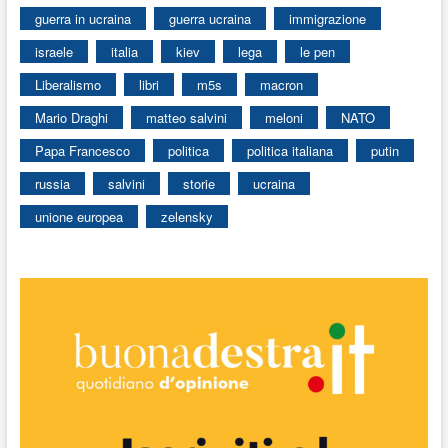
guerra in ucraina
guerra ucraina
immigrazione
israele
italia
kiev
lega
le pen
Liberalismo
libri
m5s
macron
Mario Draghi
matteo salvini
meloni
NATO
Papa Francesco
politica
politica italiana
putin
russia
salvini
storie
ucraina
unione europea
zelensky