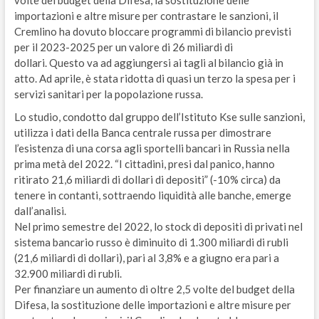
volte del budget della Difesa, la sostituzione delle
importazioni e altre misure per contrastare le sanzioni, il
Cremlino ha dovuto bloccare programmi di bilancio previsti
per il 2023-2025 per un valore di 26 miliardi di
dollari. Questo va ad aggiungersi ai tagli al bilancio già in
atto. Ad aprile, è stata ridotta di quasi un terzo la spesa per i
servizi sanitari per la popolazione russa.
Lo studio, condotto dal gruppo dell’Istituto Kse sulle sanzioni,
utilizza i dati della Banca centrale russa per dimostrare
l’esistenza di una corsa agli sportelli bancari in Russia nella
prima metà del 2022. “I cittadini, presi dal panico, hanno
ritirato 21,6 miliardi di dollari di depositi” (-10% circa) da
tenere in contanti, sottraendo liquidità alle banche, emerge
dall’analisi.
Nel primo semestre del 2022, lo stock di depositi di privati nel
sistema bancario russo è diminuito di 1.300 miliardi di rubli
(21,6 miliardi di dollari), pari al 3,8% e a giugno era pari a
32.900 miliardi di rubli.
Per finanziare un aumento di oltre 2,5 volte del budget della
Difesa, la sostituzione delle importazioni e altre misure per