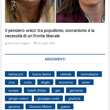
Il pensiero unico: tra populismo, sovranismo e la
necessità di un fronte liberale
Massimo Gaggini
16 Luglio 2024
ARGOMENTI
berlusconi
buona destra
calenda
centrodestra
cina
conte
draghi
economia
esteri
europa
fratelli d'italia
gas
germania
giorgia meloni
giuseppe conte
giustizia
governo
Governo Meloni
guerra