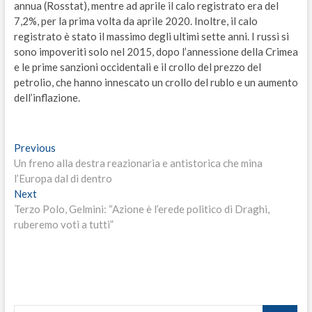
annua (Rosstat), mentre ad aprile il calo registrato era del
7,2%, per la prima volta da aprile 2020. Inoltre, il calo
registrato è stato il massimo degli ultimi sette anni. I russi si
sono impoveriti solo nel 2015, dopo l’annessione della Crimea
e le prime sanzioni occidentali e il crollo del prezzo del
petrolio, che hanno innescato un crollo del rublo e un aumento
dell’inflazione.
Navigazione
Previous
Previous
post:
Un freno alla destra reazionaria e antistorica che mina
articoli
l’Europa dal di dentro
Next
Next
post:
Terzo Polo, Gelmini: “Azione è l’erede politico di Draghi,
ruberemo voti a tutti”