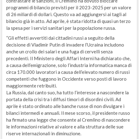
contrastare le sanzioni, il Cremlino ha dovuto bloccare
programmi di bilancio previsti per il 2023-2025 per un valore
di 26 miliardi di dollari. Questo va ad aggiungersi ai tagli al
bilancio già in atto. Ad aprile, è stata ridotta di quasi un terzo
la spesa per i servizi sanitari per la popolazione russa.
“Gli effetti avvertiti dai cittadini russi a seguito della
decisione di Vladimir Putin di invadere l’Ucraina includono
anche un crollo dei salari e una fuga di cervelli senza
precedenti. Il Ministero degli Affari Interni ha dichiarato che,
a causa dell’emigrazione, solo l’industria informatica manca di
circa 170.000 lavoratori a causa dell’elevato numero di russi
competenti che fuggono in Occidente verso posti di lavoro
maggiormente retribuiti.
La Russia, dal canto suo, ha tutto l’interesse a nascondere la
portata della crisi tra i diffusi timori di disordini civili. Ad
aprile è stato ordinato alle banche russe di non divulgare i
bilanci intermedi e annuali. Il mese scorso, il presidente russo
ha firmato una legge che consente al Cremlino di nascondere
le informazioni relative al valore e alla struttura delle sue
riserve internazionali in diminuzione.