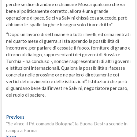
perchè se dice di andare o chiamare Mosca qualcuno che va
bene al politicamente corretto, allora è una grande
operazione di pace. Se ci va Salvini chissà cosa succede, però
abbiamo le spalle larghe e bisogna solo tirare dritto”.
“Dopo un lavoro di settimane e a tutti i livelli, ed ormai entrati
nel quarto mese di guerra, si sta aprendo la possibilità di
incontrare, per parlare di cessate il fuoco, forniture di grano e
ritorno al dialogo, rappresentanti dei governi di Russia e
Turchia – ha concluso -, nonchè rappresentanti di altri governi
e istituzioni internazionali. Qualora la possibilità si facesse
concreta nelle prossime ore ne parlero’ direttamente coi
vertici del movimento e delle istituzioni”. Istituzioni che però
si guardano bene dall’investire Salvini, negoziatore per caso,
del ruolo di paciere.
Navigazione
Previous
Previous
post:
“Se vince il Pd, comanda Bologna”, la Buona Destra scende in
articoli
campo a Parma
Next