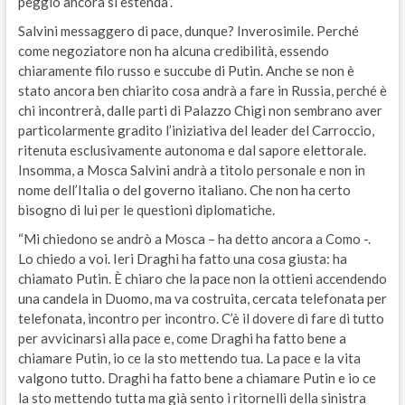
peggio ancora si estenda”.
Salvini messaggero di pace, dunque? Inverosimile. Perché
come negoziatore non ha alcuna credibilità, essendo
chiaramente filo russo e succube di Putin. Anche se non è
stato ancora ben chiarito cosa andrà a fare in Russia, perché è
chi incontrerà, dalle parti di Palazzo Chigi non sembrano aver
particolarmente gradito l’iniziativa del leader del Carroccio,
ritenuta esclusivamente autonoma e dal sapore elettorale.
Insomma, a Mosca Salvini andrà a titolo personale e non in
nome dell’Italia o del governo italiano. Che non ha certo
bisogno di lui per le questioni diplomatiche.
“Mi chiedono se andrò a Mosca – ha detto ancora a Como -.
Lo chiedo a voi. Ieri Draghi ha fatto una cosa giusta: ha
chiamato Putin. È chiaro che la pace non la ottieni accendendo
una candela in Duomo, ma va costruita, cercata telefonata per
telefonata, incontro per incontro. C’è il dovere di fare di tutto
per avvicinarsi alla pace e, come Draghi ha fatto bene a
chiamare Putin, io ce la sto mettendo tua. La pace e la vita
valgono tutto. Draghi ha fatto bene a chiamare Putin e io ce
la sto mettendo tutta ma già sento i ritornelli della sinistra