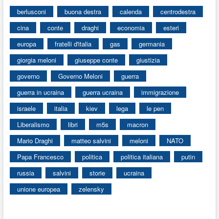
berlusconi
buona destra
calenda
centrodestra
cina
conte
draghi
economia
esteri
europa
fratelli d'italia
gas
germania
giorgia meloni
giuseppe conte
giustizia
governo
Governo Meloni
guerra
guerra in ucraina
guerra ucraina
immigrazione
israele
italia
kiev
lega
le pen
Liberalismo
libri
m5s
macron
Mario Draghi
matteo salvini
meloni
NATO
Papa Francesco
politica
politica italiana
putin
russia
salvini
storie
ucraina
unione europea
zelensky