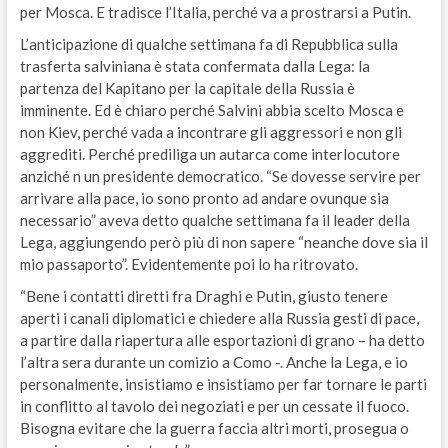
per Mosca. E tradisce l’Italia, perché va a prostrarsi a Putin.
L’anticipazione di qualche settimana fa di Repubblica sulla
trasferta salviniana è stata confermata dalla Lega: la
partenza del Kapitano per la capitale della Russia è
imminente. Ed è chiaro perché Salvini abbia scelto Mosca e
non Kiev, perché vada a incontrare gli aggressori e non gli
aggrediti. Perché prediliga un autarca come interlocutore
anziché n un presidente democratico. “Se dovesse servire per
arrivare alla pace, io sono pronto ad andare ovunque sia
necessario” aveva detto qualche settimana fa il leader della
Lega, aggiungendo però più di non sapere “neanche dove sia il
mio passaporto”. Evidentemente poi lo ha ritrovato.
“Bene i contatti diretti fra Draghi e Putin, giusto tenere
aperti i canali diplomatici e chiedere alla Russia gesti di pace,
a partire dalla riapertura alle esportazioni di grano – ha detto
l’altra sera durante un comizio a Como -. Anche la Lega, e io
personalmente, insistiamo e insistiamo per far tornare le parti
in conflitto al tavolo dei negoziati e per un cessate il fuoco.
Bisogna evitare che la guerra faccia altri morti, prosegua o