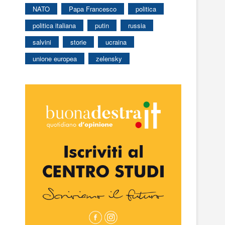
NATO
Papa Francesco
politica
politica italiana
putin
russia
salvini
storie
ucraina
unione europea
zelensky