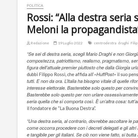
POLITICA
Rossi: “Alla destra seria 
Meloni la propagandista
Redazione
19 Luglio 2022
centrodestra
draghi
Fili
“Se sei di destra seria, scegli Mario Draghi e non Giorgi
compostezza, patriottismo, realismo, pragmatismo, serie
figura dell’attuale premier piuttosto che dalla Giorgia url
«HuffPost»
dubbi Filippo Rossi, che affida all’
il suo pens
tutti. E non da ora. L’Italia ha bisogno vitale di quelle 
interesse elettorale. Basterebbe solo questo per convin
Basterebbe solo questo per non urlare ossessivamente ‘a
seria quella che si comporta così. È un’altra cosa: tutt
il fondatore de “La Buona Destra”.
“Una destra seria, al contrario, dovrebbe ascoltare le p
come occorra procedere con i decreti delegati e gli altri a
e tangibile per gli italiani. Se ciò non viene fatto, si bu