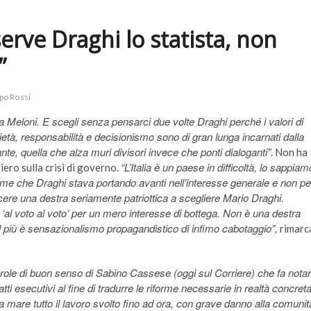
serve Draghi lo statista, non
”
ppo Rossi
a Meloni. E scegli senza pensarci due volte Draghi perché i valori di
tà, responsabilità e decisionismo sono di gran lunga incarnati dalla
ante, quella che alza muri divisori invece che ponti dialoganti”
. Non ha
“L’Italia è un paese in difficoltà, lo sappiam
iero sulla crisi di governo.
riforme che Draghi stava portando avanti nell’interesse generale e non pe
cere una destra seriamente patriottica a scegliere Mario Draghi.
l voto al voto’ per un mero interesse di bottega. Non è una destra
’al più è sensazionalismo propagandistico di infimo cabotaggio”,
rimarc
arole di buon senso di Sabino Cassese (oggi sul Corriere) che fa nota
tti esecutivi al fine di tradurre le riforme necessarie in realtà concret
tta a mare tutto il lavoro svolto fino ad ora, con grave danno alla comunit