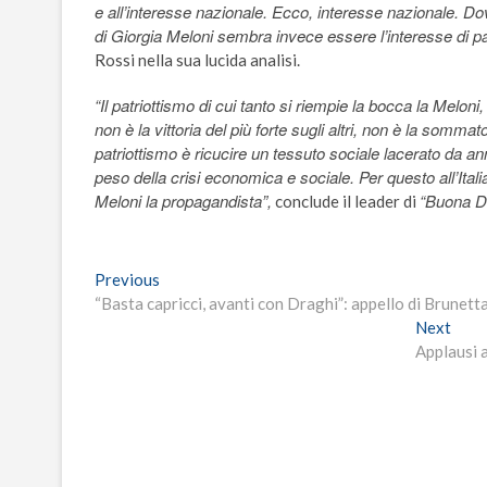
e all’interesse nazionale. Ecco, interesse nazionale. Dov
di Giorgia Meloni sembra invece essere l’interesse di parte
Rossi nella sua lucida analisi.
“Il patriottismo di cui tanto si riempie la bocca la Meloni
non è la vittoria del più forte sugli altri, non è la somm
patriottismo è ricucire un tessuto sociale lacerato da ann
peso della crisi economica e sociale. Per questo all’Itali
Meloni la propagandista”,
“Buona D
conclude il leader di
Navigazione
Previous
Previous
post:
“Basta capricci, avanti con Draghi”: appello di Brunetta
articoli
Next
Next
post:
Applausi a