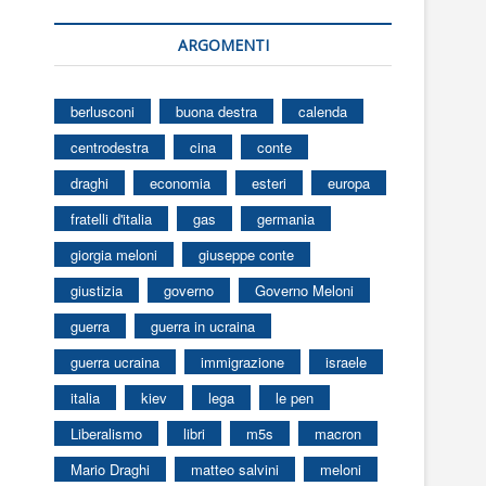
ARGOMENTI
berlusconi
buona destra
calenda
centrodestra
cina
conte
draghi
economia
esteri
europa
fratelli d'italia
gas
germania
giorgia meloni
giuseppe conte
giustizia
governo
Governo Meloni
guerra
guerra in ucraina
guerra ucraina
immigrazione
israele
italia
kiev
lega
le pen
Liberalismo
libri
m5s
macron
Mario Draghi
matteo salvini
meloni