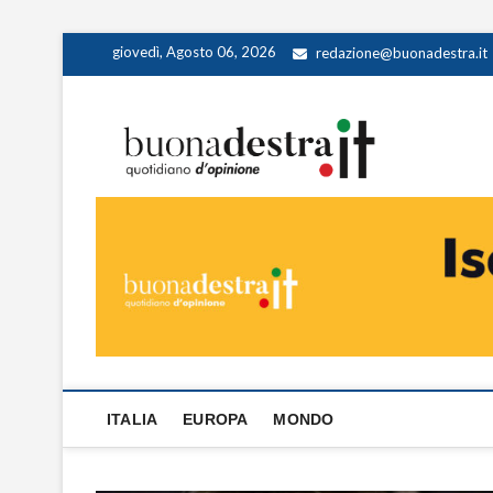
Skip
giovedì, Agosto 06, 2026
redazione@buonadestra.it
to
content
Buona
QUOTIDIANO D
ITALIA
EUROPA
MONDO