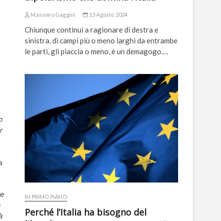
Massimo Gaggini
15 Agosto 2024
Chiunque continui a ragionare di destra e
sinistra, di campi più o meno larghi da entrambe
le parti, gli piaccia o meno, è un demagogo.…
o
r
a
re
IN PRIMO PIANO
a
Perché l’Italia ha bisogno del
à