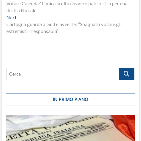
post:
Votare Calenda? L’unica scelta davvero patriottica per una
articoli
destra liberale
Next
Next
post:
Carfagna guarda al Sud e avverte: “Sbagliato votare gli
estremisti irresponsabili”
Cerca
IN PRIMO PIANO