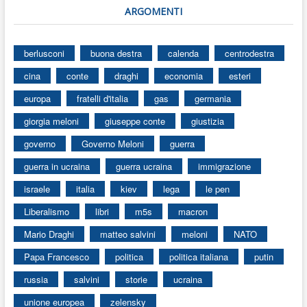
ARGOMENTI
berlusconi
buona destra
calenda
centrodestra
cina
conte
draghi
economia
esteri
europa
fratelli d'italia
gas
germania
giorgia meloni
giuseppe conte
giustizia
governo
Governo Meloni
guerra
guerra in ucraina
guerra ucraina
immigrazione
israele
italia
kiev
lega
le pen
Liberalismo
libri
m5s
macron
Mario Draghi
matteo salvini
meloni
NATO
Papa Francesco
politica
politica italiana
putin
russia
salvini
storie
ucraina
unione europea
zelensky