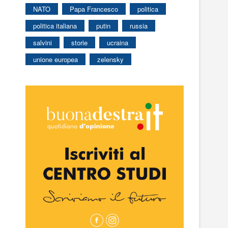
NATO
Papa Francesco
politica
politica italiana
putin
russia
salvini
storie
ucraina
unione europea
zelensky