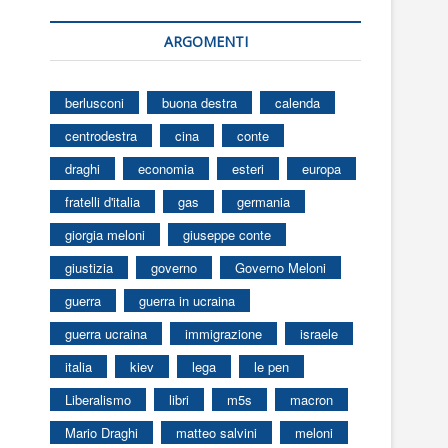
ARGOMENTI
berlusconi
buona destra
calenda
centrodestra
cina
conte
draghi
economia
esteri
europa
fratelli d'italia
gas
germania
giorgia meloni
giuseppe conte
giustizia
governo
Governo Meloni
guerra
guerra in ucraina
guerra ucraina
immigrazione
israele
italia
kiev
lega
le pen
Liberalismo
libri
m5s
macron
Mario Draghi
matteo salvini
meloni