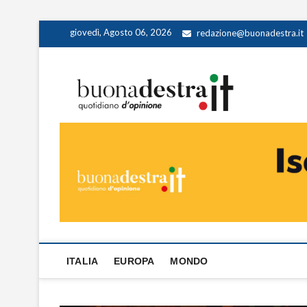
Skip
giovedì, Agosto 06, 2026
redazione@buonadestra.it
to
content
Buona
QUOTIDIANO D
ITALIA
EUROPA
MONDO