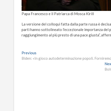
Papa Francesco e il Patriarca di Mosca Kirill
La versione del colloqui fatta dalla parte russa è decis
parti hanno sottolineato l’eccezionale importanza del p
raggiungimento al più presto di una pace giusta”, affer
Navigazione
Previous
Previous
post:
Biden: «In gioco autodeterminazione popoli. Forniremo 
articoli
Nex
Bols