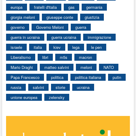
europa
fratelli d'italia
gas
germania
giorgia meloni
giuseppe conte
giustizia
governo
Governo Meloni
guerra
guerra in ucraina
guerra ucraina
immigrazione
israele
italia
kiev
lega
le pen
Liberalismo
libri
m5s
macron
Mario Draghi
matteo salvini
meloni
NATO
Papa Francesco
politica
politica italiana
putin
russia
salvini
storie
ucraina
unione europea
zelensky