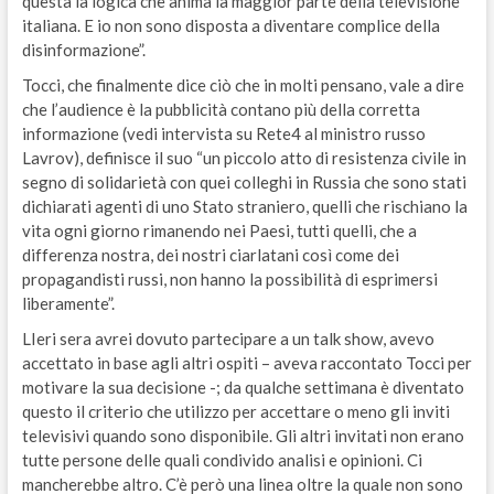
questa la logica che anima la maggior parte della televisione
italiana. E io non sono disposta a diventare complice della
disinformazione”.
Tocci, che finalmente dice ciò che in molti pensano, vale a dire
che l’audience è la pubblicità contano più della corretta
informazione (vedi intervista su Rete4 al ministro russo
Lavrov), definisce il suo “un piccolo atto di resistenza civile in
segno di solidarietà con quei colleghi in Russia che sono stati
dichiarati agenti di uno Stato straniero, quelli che rischiano la
vita ogni giorno rimanendo nei Paesi, tutti quelli, che a
differenza nostra, dei nostri ciarlatani così come dei
propagandisti russi, non hanno la possibilità di esprimersi
liberamente”.
LIeri sera avrei dovuto partecipare a un talk show, avevo
accettato in base agli altri ospiti – aveva raccontato Tocci per
motivare la sua decisione -; da qualche settimana è diventato
questo il criterio che utilizzo per accettare o meno gli inviti
televisivi quando sono disponibile. Gli altri invitati non erano
tutte persone delle quali condivido analisi e opinioni. Ci
mancherebbe altro. C’è però una linea oltre la quale non sono