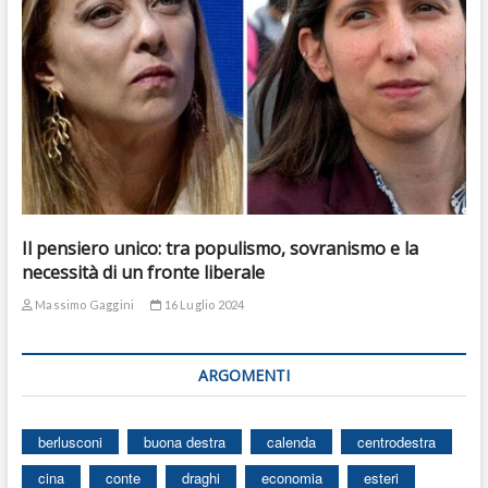
Il pensiero unico: tra populismo, sovranismo e la
necessità di un fronte liberale
Massimo Gaggini
16 Luglio 2024
ARGOMENTI
berlusconi
buona destra
calenda
centrodestra
cina
conte
draghi
economia
esteri