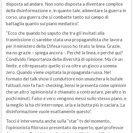
disposta ad andare. Non sono disposta a diventare complice
della disinformazione e, in quanto tale, alimentare la guerra in
corso, una guerra che si combatte tanto sul campo di
battaglia quanto sul piano mediatico”.
“Ecco che quando ho saputo che tra gli invitati alla
trasmissione ci sarebbe stata una propagandista che lavora
per il ministero della Difesa russo ho tirato la linea. Grazie,
ma no grazie – spiega ancora -. Perché la linea, e perché qui?
Condivido l’importanza della diversità di opinione. Ma c’è un
limite, e oltrepassato quello si va oltre un gioco a somma
zero. Quando viene ospitata la propaganda russa. Nel
formato del talk show il conduttore non smaschera le bufale
fattuali, non fa fact-checking, bensì le presenta come opinioni
che un altro ‘opinionista’ è chiamato a contrastare, peraltro in
pochi minuti. Falso e vero vengono messi sullo stesso piano, e
la meglio la ha chi interrompe, urla e la butta più in caciara. La
disinformazione vuole esattamente questo”.
Tocci è intervenuta anche sulla “star” tv del momento,
l’opinionista filorusso presentato da esperto, quel professor