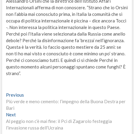
Alessandro Orsini che la direttrice dell’Istituto Affari
Internazionali afferma di non conoscere. “Strano che io Orsini
non l’abbia mai conosciuto prima, in Italia la comunità che si
occupa di politica internazionale è piccina – dice ancora Tocci
-. Non interessa la politica internazionale in questo Paese.
Perché poi l’Italia viene selezionata dalla Russia come anello
debole? Perché la disinformazione fa ‘brezza’ nell’ignoranza.
Questa è la verità. Io faccio questo mestiere da 25 anni: se
non ti ho mai visto e conosciuto è come minimo un po’ strano.
Perché ci conosciamo tutti. E quindi ci si chiede Perché in
questo momento alcuni personaggi spuntano come funghi? È
strano”.
Navigazione
Previous
Previous
post:
Più verde e meno cemento: l’impegno della Buona Destra per
articoli
Bari
Next
Next
post:
Al peggio non c’è mai fine: il Pci di Zagarolo festeggia
l’invasione russa dell’Ucraina