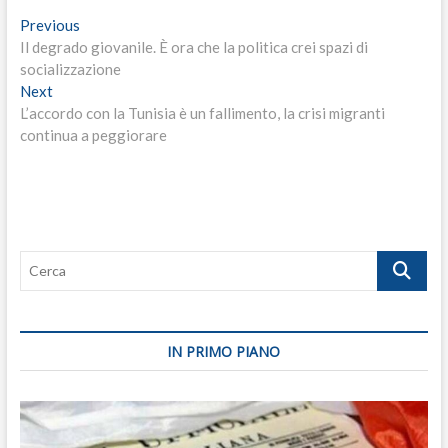
Navigazione
Previous
Previous
post:
Il degrado giovanile. È ora che la politica crei spazi di
articoli
socializzazione
Next
Next
post:
L’accordo con la Tunisia è un fallimento, la crisi migranti
continua a peggiorare
Cerca
IN PRIMO PIANO