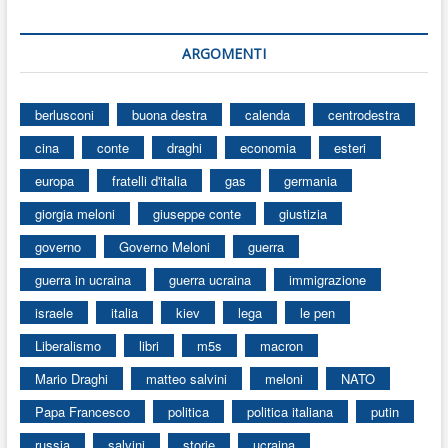
ARGOMENTI
berlusconi
buona destra
calenda
centrodestra
cina
conte
draghi
economia
esteri
europa
fratelli d'italia
gas
germania
giorgia meloni
giuseppe conte
giustizia
governo
Governo Meloni
guerra
guerra in ucraina
guerra ucraina
immigrazione
israele
italia
kiev
lega
le pen
Liberalismo
libri
m5s
macron
Mario Draghi
matteo salvini
meloni
NATO
Papa Francesco
politica
politica italiana
putin
russia
salvini
storie
ucraina