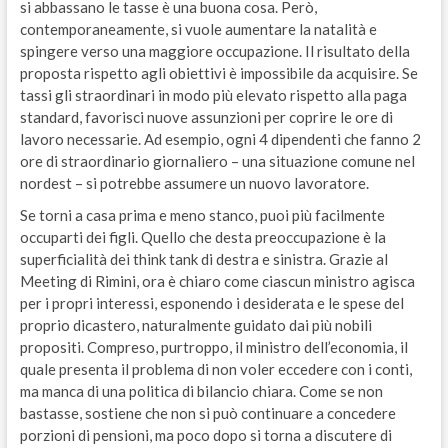
si abbassano le tasse è una buona cosa. Però,
contemporaneamente, si vuole aumentare la natalità e
spingere verso una maggiore occupazione. Il risultato della
proposta rispetto agli obiettivi è impossibile da acquisire. Se
tassi gli straordinari in modo più elevato rispetto alla paga
standard, favorisci nuove assunzioni per coprire le ore di
lavoro necessarie. Ad esempio, ogni 4 dipendenti che fanno 2
ore di straordinario giornaliero – una situazione comune nel
nordest – si potrebbe assumere un nuovo lavoratore.
Se torni a casa prima e meno stanco, puoi più facilmente
occuparti dei figli. Quello che desta preoccupazione è la
superficialità dei think tank di destra e sinistra. Grazie al
Meeting di Rimini, ora è chiaro come ciascun ministro agisca
per i propri interessi, esponendo i desiderata e le spese del
proprio dicastero, naturalmente guidato dai più nobili
propositi. Compreso, purtroppo, il ministro dell’economia, il
quale presenta il problema di non voler eccedere con i conti,
ma manca di una politica di bilancio chiara. Come se non
bastasse, sostiene che non si può continuare a concedere
porzioni di pensioni, ma poco dopo si torna a discutere di