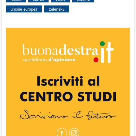
unione europea
zelensky