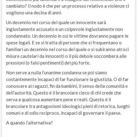
cambiato? Il nodo è che per un processo relativo a violenze ci
vogliono una decina di anni.
Un decennio nel corso del quale un innocente sarà
ingiustamente accusato e un colpevole ingiustamente non
condannato. Un decennio in cui le vittime dovranno pagare le
spese legali. E se si tratta di persone che si frequentano o
familiari un decennio nel corso del quale o si subiranno atroci
misure cautelari da innocenti o il più debole soccomberà alle
pressioni (o falsi pentimenti) del più forte.
Non serve a nulla l’unanime condanna se poi siamo
costantemente incapaci di far funzionare la giustizia. O di far
conoscere ai ragazzi, fin da bambini, il senso della comunità e
dell’autorità. Questo è il brancolare cieco di chi crede che
serva a qualcosa aumentare pene e reati. Questo è il
brancolare tra antagonismi ideologici pieni di retorica, luoghi
comuni e di odio reciproco, incapaci di governare il paese.
A quando l’alternativa?