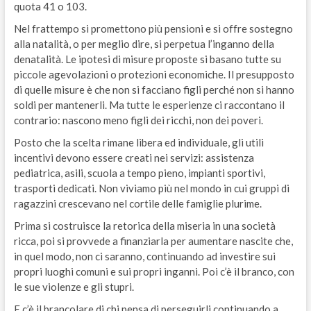
quota 41 o 103.
Nel frattempo si promettono più pensioni e si offre sostegno
alla natalità, o per meglio dire, si perpetua l’inganno della
denatalità. Le ipotesi di misure proposte si basano tutte su
piccole agevolazioni o protezioni economiche. Il presupposto
di quelle misure è che non si facciano figli perché non si hanno
soldi per mantenerli. Ma tutte le esperienze ci raccontano il
contrario: nascono meno figli dei ricchi, non dei poveri.
Posto che la scelta rimane libera ed individuale, gli utili
incentivi devono essere creati nei servizi: assistenza
pediatrica, asili, scuola a tempo pieno, impianti sportivi,
trasporti dedicati. Non viviamo più nel mondo in cui gruppi di
ragazzini crescevano nel cortile delle famiglie plurime.
Prima si costruisce la retorica della miseria in una società
ricca, poi si provvede a finanziarla per aumentare nascite che,
in quel modo, non ci saranno, continuando ad investire sui
propri luoghi comuni e sui propri inganni. Poi c’è il branco, con
le sue violenze e gli stupri.
E c’è il brancolare di chi pensa di perseguirli continuando a