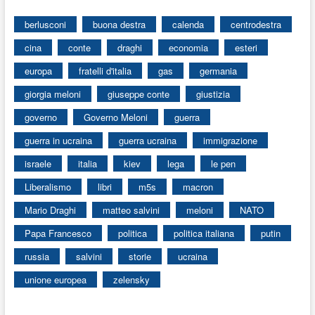
berlusconi
buona destra
calenda
centrodestra
cina
conte
draghi
economia
esteri
europa
fratelli d'italia
gas
germania
giorgia meloni
giuseppe conte
giustizia
governo
Governo Meloni
guerra
guerra in ucraina
guerra ucraina
immigrazione
israele
italia
kiev
lega
le pen
Liberalismo
libri
m5s
macron
Mario Draghi
matteo salvini
meloni
NATO
Papa Francesco
politica
politica italiana
putin
russia
salvini
storie
ucraina
unione europea
zelensky