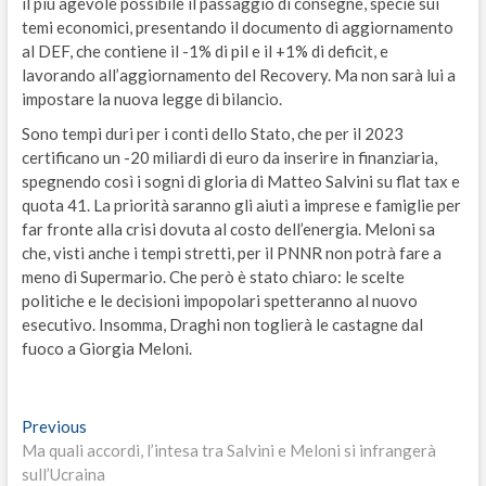
il più agevole possibile il passaggio di consegne, specie sui
temi economici, presentando il documento di aggiornamento
al DEF, che contiene il -1% di pil e il +1% di deficit, e
lavorando all’aggiornamento del Recovery. Ma non sarà lui a
impostare la nuova legge di bilancio.
Sono tempi duri per i conti dello Stato, che per il 2023
certificano un -20 miliardi di euro da inserire in finanziaria,
spegnendo così i sogni di gloria di Matteo Salvini su flat tax e
quota 41. La priorità saranno gli aiuti a imprese e famiglie per
far fronte alla crisi dovuta al costo dell’energia. Meloni sa
che, visti anche i tempi stretti, per il PNNR non potrà fare a
meno di Supermario. Che però è stato chiaro: le scelte
politiche e le decisioni impopolari spetteranno al nuovo
esecutivo. Insomma, Draghi non toglierà le castagne dal
fuoco a Giorgia Meloni.
Navigazione
Previous
Previous
post:
Ma quali accordi, l’intesa tra Salvini e Meloni si infrangerà
articoli
sull’Ucraina