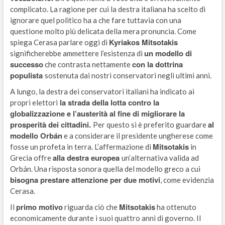
complicato. La ragione per cui la destra italiana ha scelto di
ignorare quel politico ha a che fare tuttavia con una
questione molto più delicata della mera pronuncia. Come
Kyriakos Mitsotakis
spiega Cerasa parlare oggi di
un modello di
significherebbe ammettere l’esistenza di
successo
con la dottrina
che contrasta nettamente
populista
sostenuta dai nostri conservatori negli ultimi anni.
A lungo, la destra dei conservatori italiani ha indicato ai
la strada della lotta contro la
propri elettori
globalizzazione e l’austerità al fine di migliorare la
prosperità dei cittadini.
al
Per questo si è preferito guardare
modello Orbán
e a considerare il presidente ungherese come
Mitsotakis
fosse un profeta in terra. L’affermazione di
in
alla destra europea
Grecia offre
un’alternativa valida ad
Orbán. Una risposta sonora quella del modello greco a cui
bisogna prestare attenzione per due motivi
, come evidenzia
Cerasa.
primo motivo
Mitsotakis
Il
riguarda ciò che
ha ottenuto
economicamente durante i suoi quattro anni di governo. Il