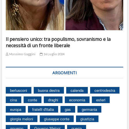
Il pensiero unico: tra populismo, sovranismo e la
necessità di un fronte liberale
Massimo Gaggini
16 Luglio 2024
ARGOMENTI
berlusconi
buona destra
calenda
centrodestra
cina
conte
draghi
economia
esteri
europa
fratelli d'italia
gas
germania
giorgia meloni
giuseppe conte
giustizia
governo
Governo Meloni
guerra