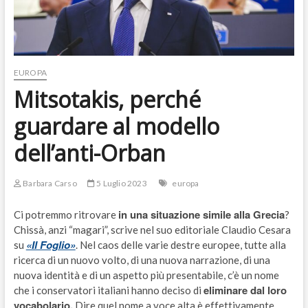
EUROPA
Mitsotakis, perché
guardare al modello
dell’anti-Orban
Barbara Carso
5 Luglio 2023
europa
in una situazione simile alla Grecia
Ci potremmo ritrovare
?
Chissà, anzi “magari”, scrive nel suo editoriale Claudio Cesara
«Il Foglio»
su
. Nel caos delle varie destre europee, tutte alla
ricerca di un nuovo volto, di una nuova narrazione, di una
nuova identità e di un aspetto più presentabile, c’è un nome
eliminare dal loro
che i conservatori italiani hanno deciso di
vocabolario.
Dire quel nome a voce alta è effettivamente