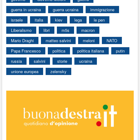
guerra in ucraina
guerra ucraina
immigrazione
israele
italia
kiev
lega
le pen
Liberalismo
libri
m5s
macron
Mario Draghi
matteo salvini
meloni
NATO
Papa Francesco
politica
politica italiana
putin
russia
salvini
storie
ucraina
unione europea
zelensky