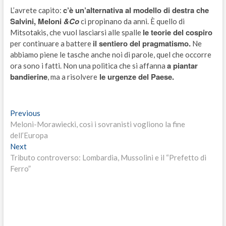
c’è un’alternativa al modello di destra che
L’avrete capito:
Salvini, Meloni
&Co
ci propinano da anni. È quello di
le teorie del cospiro
Mitsotakis, che vuol lasciarsi alle spalle
il sentiero del pragmatismo.
per continuare a battere
Ne
abbiamo piene le tasche anche noi di parole, quel che occorre
a piantar
ora sono i fatti. Non una politica che si affanna
bandierine
le urgenze del Paese.
, ma a risolvere
Navigazione
Previous
Previous
post:
Meloni-Morawiecki, così i sovranisti vogliono la fine
articoli
dell’Europa
Next
Next
post:
Tributo controverso: Lombardia, Mussolini e il “Prefetto di
Ferro”