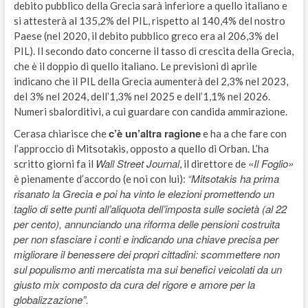
debito pubblico della Grecia sarà inferiore a quello italiano e
si attesterà al 135,2% del PIL, rispetto al 140,4% del nostro
Paese (nel 2020, il debito pubblico greco era al 206,3% del
PIL). Il secondo dato concerne il tasso di crescita della Grecia,
che è il doppio di quello italiano. Le previsioni di aprile
indicano che il PIL della Grecia aumenterà del 2,3% nel 2023,
del 3% nel 2024, dell’1,3% nel 2025 e dell’1,1% nel 2026.
Numeri sbalorditivi, a cui guardare con candida ammirazione.
c’è un’altra ragione
Cerasa chiarisce che
e ha a che fare con
l’approccio di Mitsotakis, opposto a quello di Orban. L’ha
Wall Street Journal
«Il Foglio»
scritto giorni fa il
, il direttore de
“Mitsotakis ha prima
è pienamente d’accordo (e noi con lui):
risanato la Grecia e poi ha vinto le elezioni promettendo un
taglio di sette punti all’aliquota dell’imposta sulle società (al 22
per cento), annunciando una riforma delle pensioni costruita
per non sfasciare i conti e indicando una chiave precisa per
migliorare il benessere dei propri cittadini: scommettere non
sul populismo anti mercatista ma sui benefici veicolati da un
giusto mix composto da cura del rigore e amore per la
globalizzazione”.