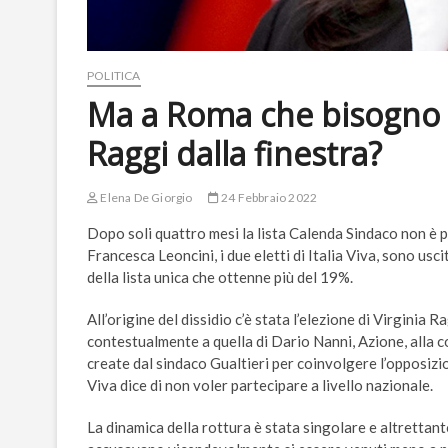
POLITICA
Ma a Roma che bisogno c’
Raggi dalla finestra?
Elena De Giorgio
24 Febbraio 2022
Dopo soli quattro mesi la lista Calenda Sindaco non è pi
Francesca Leoncini, i due eletti di Italia Viva, sono us
della lista unica che ottenne più del 19%.
All’origine del dissidio c’è stata l’elezione di Virgini
contestualmente a quella di Dario Nanni, Azione, alla
create dal sindaco Gualtieri per coinvolgere l’opposizio
Viva dice di non voler partecipare a livello nazionale.
La dinamica della rottura è stata singolare e altrettanto