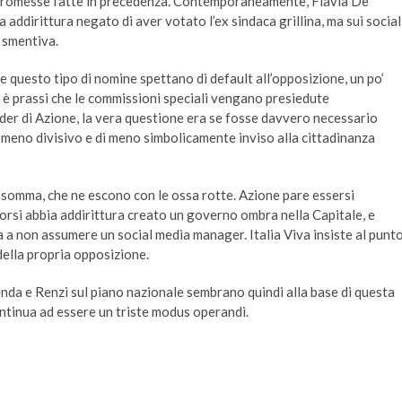
promesse fatte in precedenza. Contemporaneamente, Flavia De
addirittura negato di aver votato l’ex sindaca grillina, ma sui social
a smentiva.
e questo tipo di nomine spettano di default all’opposizione, un po’
 è prassi che le commissioni speciali vengano presiedute
ader di Azione, la vera questione era se fosse davvero necessario
meno divisivo e di meno simbolicamente inviso alla cittadinanza
insomma, che ne escono con le ossa rotte. Azione pare essersi
corsi abbia addirittura creato un governo ombra nella Capitale, e
a a non assumere un social media manager. Italia Viva insiste al punt
della propria opposizione.
enda e Renzi sul piano nazionale sembrano quindi alla base di questa
ntinua ad essere un triste modus operandi.