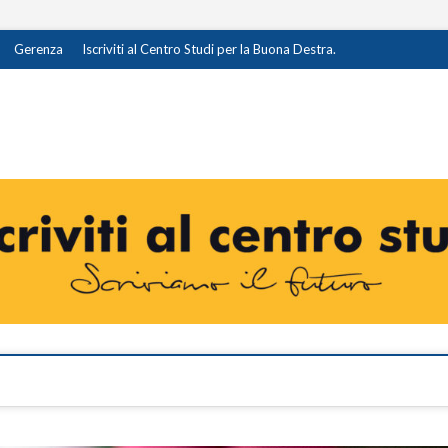
Gerenza
Iscriviti al Centro Studi per la Buona Destra.
destra.it
I OPINIONE