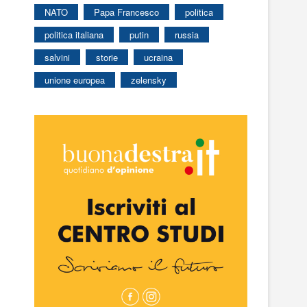
NATO
Papa Francesco
politica
politica italiana
putin
russia
salvini
storie
ucraina
unione europea
zelensky