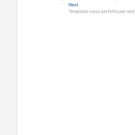
articoli
Next
Next
post:
Tempismo russo perfetto per mett