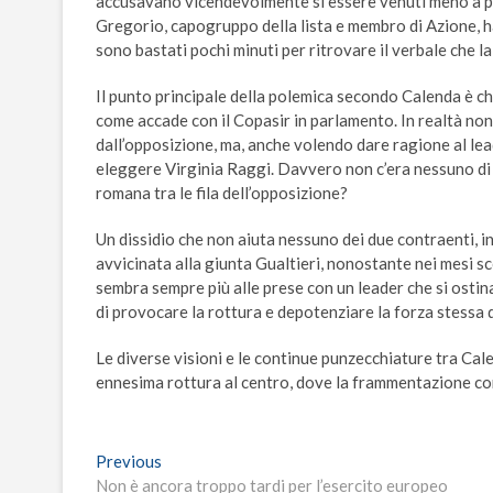
accusavano vicendevolmente si essere venuti meno a 
Gregorio, capogruppo della lista e membro di Azione, ha 
sono bastati pochi minuti per ritrovare il verbale che l
Il punto principale della polemica secondo Calenda è ch
come accade con il Copasir in parlamento. In realtà non
dall’opposizione, ma, anche volendo dare ragione al le
eleggere Virginia Raggi. Davvero non c’era nessuno di 
romana tra le fila dell’opposizione?
Un dissidio che non aiuta nessuno dei due contraenti, 
avvicinata alla giunta Gualtieri, nonostante nei mesi s
sembra sempre più alle prese con un leader che si ostin
di provocare la rottura e depotenziare la forza stessa 
Le diverse visioni e le continue punzecchiature tra Cal
ennesima rottura al centro, dove la frammentazione co
Navigazione
Previous
Previous
post:
Non è ancora troppo tardi per l’esercito europeo