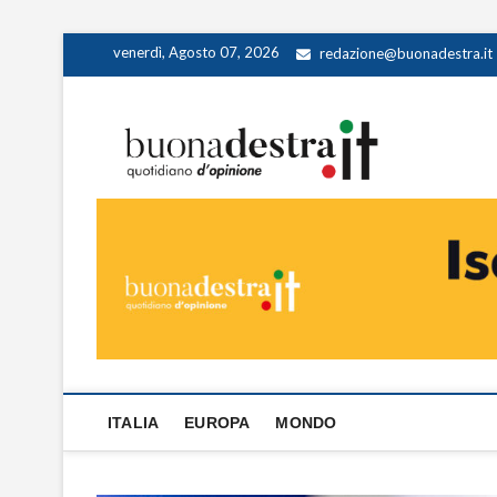
Skip
venerdì, Agosto 07, 2026
redazione@buonadestra.it
to
content
Buona
QUOTIDIANO D
ITALIA
EUROPA
MONDO