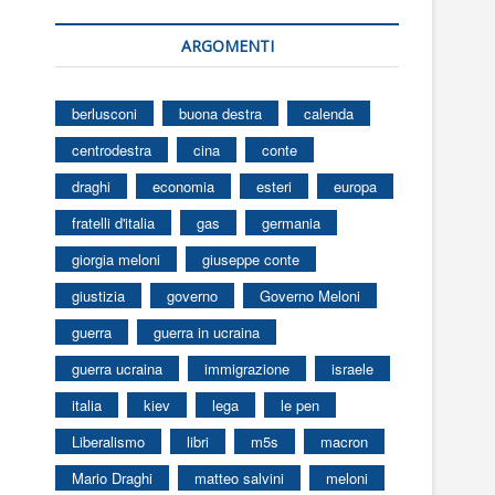
ARGOMENTI
berlusconi
buona destra
calenda
centrodestra
cina
conte
draghi
economia
esteri
europa
fratelli d'italia
gas
germania
giorgia meloni
giuseppe conte
giustizia
governo
Governo Meloni
guerra
guerra in ucraina
guerra ucraina
immigrazione
israele
italia
kiev
lega
le pen
Liberalismo
libri
m5s
macron
Mario Draghi
matteo salvini
meloni