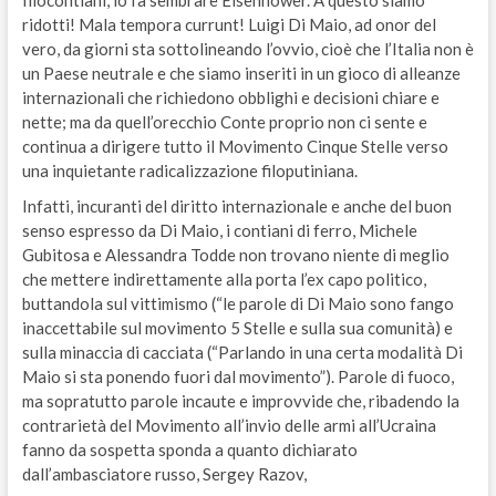
ridotti! Mala tempora currunt! Luigi Di Maio, ad onor del
vero, da giorni sta sottolineando l’ovvio, cioè che l’Italia non è
un Paese neutrale e che siamo inseriti in un gioco di alleanze
internazionali che richiedono obblighi e decisioni chiare e
nette; ma da quell’orecchio Conte proprio non ci sente e
continua a dirigere tutto il Movimento Cinque Stelle verso
una inquietante radicalizzazione filoputiniana.
Infatti, incuranti del diritto internazionale e anche del buon
senso espresso da Di Maio, i contiani di ferro, Michele
Gubitosa e Alessandra Todde non trovano niente di meglio
che mettere indirettamente alla porta l’ex capo politico,
buttandola sul vittimismo (“le parole di Di Maio sono fango
inaccettabile sul movimento 5 Stelle e sulla sua comunità) e
sulla minaccia di cacciata (“Parlando in una certa modalità Di
Maio si sta ponendo fuori dal movimento”). Parole di fuoco,
ma sopratutto parole incaute e improvvide che, ribadendo la
contrarietà del Movimento all’invio delle armi all’Ucraina
fanno da sospetta sponda a quanto dichiarato
dall’ambasciatore russo, Sergey Razov,