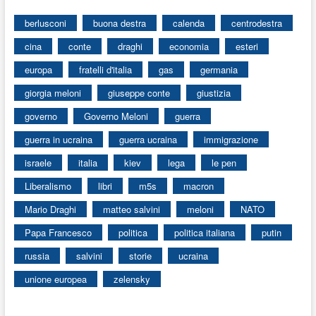
berlusconi
buona destra
calenda
centrodestra
cina
conte
draghi
economia
esteri
europa
fratelli d'italia
gas
germania
giorgia meloni
giuseppe conte
giustizia
governo
Governo Meloni
guerra
guerra in ucraina
guerra ucraina
immigrazione
israele
italia
kiev
lega
le pen
Liberalismo
libri
m5s
macron
Mario Draghi
matteo salvini
meloni
NATO
Papa Francesco
politica
politica italiana
putin
russia
salvini
storie
ucraina
unione europea
zelensky