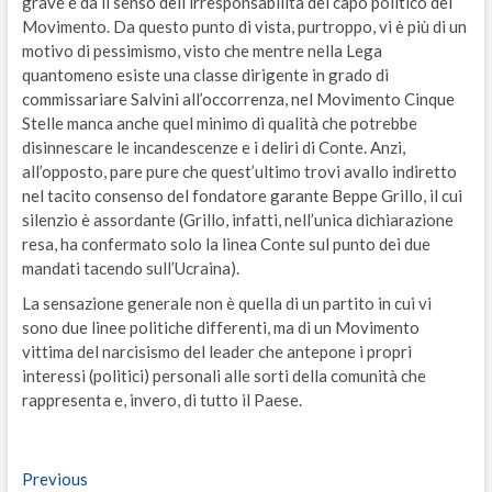
grave e dà il senso dell’irresponsabilità del capo politico del
Movimento. Da questo punto di vista, purtroppo, vi è più di un
motivo di pessimismo, visto che mentre nella Lega
quantomeno esiste una classe dirigente in grado di
commissariare Salvini all’occorrenza, nel Movimento Cinque
Stelle manca anche quel minimo di qualità che potrebbe
disinnescare le incandescenze e i deliri di Conte. Anzi,
all’opposto, pare pure che quest’ultimo trovi avallo indiretto
nel tacito consenso del fondatore garante Beppe Grillo, il cui
silenzio è assordante (Grillo, infatti, nell’unica dichiarazione
resa, ha confermato solo la linea Conte sul punto dei due
mandati tacendo sull’Ucraina).
La sensazione generale non è quella di un partito in cui vi
sono due linee politiche differenti, ma di un Movimento
vittima del narcisismo del leader che antepone i propri
interessi (politici) personali alle sorti della comunità che
rappresenta e, invero, di tutto il Paese.
Navigazione
Previous
Previous