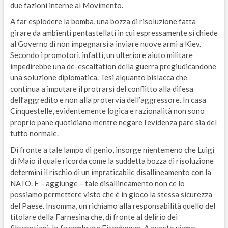
due fazioni interne al Movimento.
A far esplodere la bomba, una bozza di risoluzione fatta
girare da ambienti pentastellati in cui espressamente si chiede
al Governo di non impegnarsi a inviare nuove armi a Kiev.
Secondo i promotori, infatti, un ulteriore aiuto militare
impedirebbe una de-escaltation della guerra pregiudicandone
una soluzione diplomatica. Tesi alquanto bislacca che
continua a imputare il protrarsi del conflitto alla difesa
dell’aggredito e non alla protervia dell’aggressore. In casa
Cinquestelle, evidentemente logica e razionalità non sono
proprio pane quotidiano mentre negare l’evidenza pare sia del
tutto normale.
Di fronte a tale lampo di genio, insorge nientemeno che Luigi
di Maio il quale ricorda come la suddetta bozza di risoluzione
determini il rischio di un impraticabile disallineamento con la
NATO. E – aggiunge – tale disallineamento non ce lo
possiamo permettere visto che è in gioco la stessa sicurezza
del Paese. Insomma, un richiamo alla responsabilità quello del
titolare della Farnesina che, di fronte al delirio dei
filocontiani, lo fa sembrare Eisenhower. A questo siamo