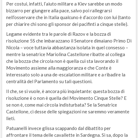
Per costui, infatti, l’aiuto militare a Kiev sarebbe un modo
bizzarro per giungere alla pace, salvo poi rallegrarsi
nell’osservare che in Italia qualcuno è d’accordo con lui (tanto
per chiarire chi sono gli sponsor dei pacifinti a cinque stelle).
Legame evidente tra le parole di Razov e la bozza di
risoluzione 5S che imbarazzano il Senatore dimaiano Primo Di
Nicola – voce tuttavia abbastanza isolata in quel consesso –
mentre la senatrice Mariolina Castellone ribatte al collega
che la bozza che circola non è quella cui sta lavorando il
Movimento assieme alla maggioranza e che Conte è
interessato solo a una de-escalation militare e a ribadire la
centralità del Parlamento su tali questioni.
Il che, se si vuole, è ancora più inquietante: questa bozza di
risoluzione è o non è quella del Movimento Cinque Stelle? E
se non è, come mai circola indisturbata? Se la Senatrice
Castellone, ci desse delle spiegazioni ne saremmo veramente
lieti.
Patuanelli invece glissa scappando dal dibattito per
affrontare il tema delle cavallette in Sardegna. Si sa, dopo la