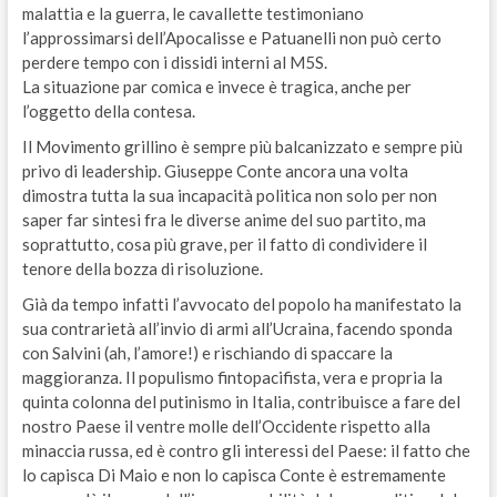
malattia e la guerra, le cavallette testimoniano
l’approssimarsi dell’Apocalisse e Patuanelli non può certo
perdere tempo con i dissidi interni al M5S.
La situazione par comica e invece è tragica, anche per
l’oggetto della contesa.
Il Movimento grillino è sempre più balcanizzato e sempre più
privo di leadership. Giuseppe Conte ancora una volta
dimostra tutta la sua incapacità politica non solo per non
saper far sintesi fra le diverse anime del suo partito, ma
soprattutto, cosa più grave, per il fatto di condividere il
tenore della bozza di risoluzione.
Già da tempo infatti l’avvocato del popolo ha manifestato la
sua contrarietà all’invio di armi all’Ucraina, facendo sponda
con Salvini (ah, l’amore!) e rischiando di spaccare la
maggioranza. Il populismo fintopacifista, vera e propria la
quinta colonna del putinismo in Italia, contribuisce a fare del
nostro Paese il ventre molle dell’Occidente rispetto alla
minaccia russa, ed è contro gli interessi del Paese: il fatto che
lo capisca Di Maio e non lo capisca Conte è estremamente