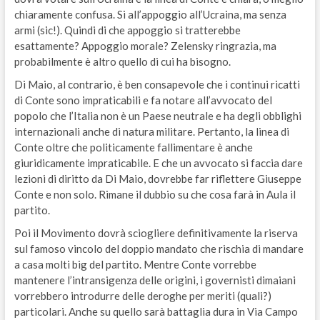
chiaramente confusa. Si all’appoggio all’Ucraina, ma senza
armi (sic!). Quindi di che appoggio si tratterebbe
esattamente? Appoggio morale? Zelensky ringrazia, ma
probabilmente è altro quello di cui ha bisogno.
Di Maio, al contrario, è ben consapevole che i continui ricatti
di Conte sono impraticabili e fa notare all’avvocato del
popolo che l’Italia non è un Paese neutrale e ha degli obblighi
internazionali anche di natura militare. Pertanto, la linea di
Conte oltre che politicamente fallimentare è anche
giuridicamente impraticabile. E che un avvocato si faccia dare
lezioni di diritto da Di Maio, dovrebbe far riflettere Giuseppe
Conte e non solo. Rimane il dubbio su che cosa farà in Aula il
partito.
Poi il Movimento dovrà sciogliere definitivamente la riserva
sul famoso vincolo del doppio mandato che rischia di mandare
a casa molti big del partito. Mentre Conte vorrebbe
mantenere l’intransigenza delle origini, i governisti dimaiani
vorrebbero introdurre delle deroghe per meriti (quali?)
particolari. Anche su quello sarà battaglia dura in Via Campo