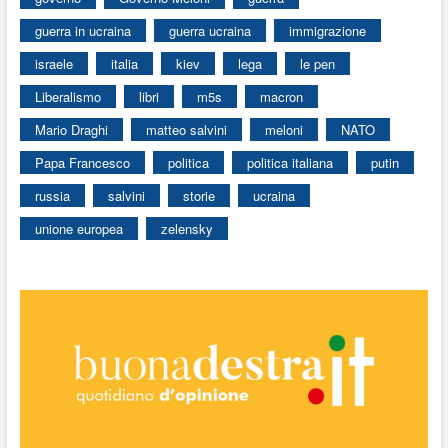
guerra in ucraina
guerra ucraina
immigrazione
israele
italia
kiev
lega
le pen
Liberalismo
libri
m5s
macron
Mario Draghi
matteo salvini
meloni
NATO
Papa Francesco
politica
politica italiana
putin
russia
salvini
storie
ucraina
unione europea
zelensky