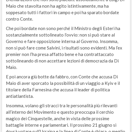
Maio che stavolta non ha agito istintivamente, ma ha
soppesato tutti i fattori in campo e poi ha sparato bordate
contro Conte.
Che poi bordate non sono perché il Ministro degli Esteri ha
sostanzialmente sottolineato l’ovvio: non si può stare al
Governo e fare opposizione interna al Governo. Insomma,
non si può fare come Salvini, i risultati sono evidenti. Ma l’ex
premier non l’ha presa affatto bene e ha contrattaccato
sottolineando di non accettare lezioni di democrazia da Di
Maio.
E poi ancora giù botte da fabbro, con Conte che accusa Di
Maio di aver sporcato la possibilità di un viaggio a Kyiv e il
titolare della Farnesina che accusa il leader di politica
antiatlantista.
Insomma, volano gli stracci tra le personalità più rilevanti
all’interno del Movimento e questo preoccupa il cerchio
magico dei Cinquestelle, anche in vista delle prossime
battaglie interne e parlamentari. Il prossimo 21 giugno si
dovrà votare sull’Ucraina e la linea di Conte è chiara, o meglio