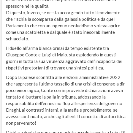
spessore né le qualità.
Di questo, invero, se ne sta accorgendo tutto il movimento
che rischia la scomparsa dalla galassia politica e da quel
Parlamento che con un ingenuo neoluddismo voleva aprire
come una scatoletta e dal quale è stato inesorabilmente
schiacciato.
Il duello all’arma bianca ormai da tempo esistente tra
Giuseppe Conte e Luigi di Maio, sta esplodendo in questi
giorni in tutta la sua virulenza aggravato dall’incapacità dei
rispettivi pretoriani di trovare una sintesi politica.
Dopo la palese sconfitta alle elezioni amministrative 2022
che rappresenta l’ultimo tassello di una crisi di consenso a dir
poco emorragica, Conte con improvvide dichiarazioni aveva
tentato di buttare la palla in tribuna, addossando la
responsabilità dell’ennesimo flop all’esperienza del governo
Draghi, ai contrasti interni, alla mafia e probabilmente, se
avesse continuato, anche agli alieni. Il concetto di autocritica
non pervenuto!
Dichiarazioni che non sono piaciute assolutamente a Luigi Di