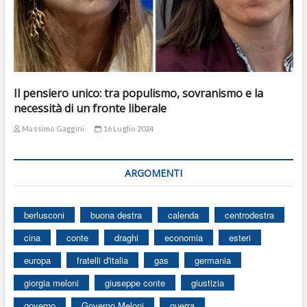
Il pensiero unico: tra populismo, sovranismo e la
necessità di un fronte liberale
Massimo Gaggini
16 Luglio 2024
ARGOMENTI
berlusconi
buona destra
calenda
centrodestra
cina
conte
draghi
economia
esteri
europa
fratelli d'italia
gas
germania
giorgia meloni
giuseppe conte
giustizia
governo
Governo Meloni
guerra