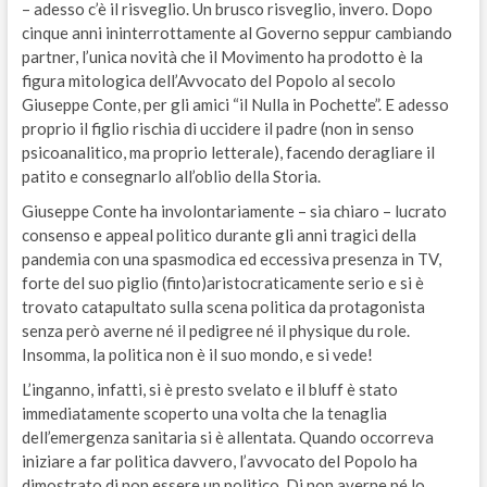
– adesso c’è il risveglio. Un brusco risveglio, invero. Dopo
cinque anni ininterrottamente al Governo seppur cambiando
partner, l’unica novità che il Movimento ha prodotto è la
figura mitologica dell’Avvocato del Popolo al secolo
Giuseppe Conte, per gli amici “il Nulla in Pochette”. E adesso
proprio il figlio rischia di uccidere il padre (non in senso
psicoanalitico, ma proprio letterale), facendo deragliare il
patito e consegnarlo all’oblio della Storia.
Giuseppe Conte ha involontariamente – sia chiaro – lucrato
consenso e appeal politico durante gli anni tragici della
pandemia con una spasmodica ed eccessiva presenza in TV,
forte del suo piglio (finto)aristocraticamente serio e si è
trovato catapultato sulla scena politica da protagonista
senza però averne né il pedigree né il physique du role.
Insomma, la politica non è il suo mondo, e si vede!
L’inganno, infatti, si è presto svelato e il bluff è stato
immediatamente scoperto una volta che la tenaglia
dell’emergenza sanitaria si è allentata. Quando occorreva
iniziare a far politica davvero, l’avvocato del Popolo ha
dimostrato di non essere un politico. Di non averne né lo