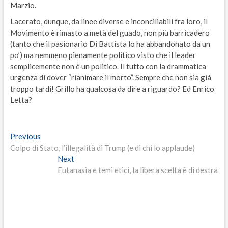
Marzio.
Lacerato, dunque, da linee diverse e inconciliabili fra loro, il
Movimento è rimasto a metà del guado, non più barricadero
(tanto che il pasionario Di Battista lo ha abbandonato da un
po’) ma nemmeno pienamente politico visto che il leader
semplicemente non è un politico. Il tutto con la drammatica
urgenza di dover “rianimare il morto”. Sempre che non sia già
troppo tardi! Grillo ha qualcosa da dire a riguardo? Ed Enrico
Letta?
Navigazione
Previous
Previous
post:
Colpo di Stato, l’illegalità di Trump (e di chi lo applaude)
articoli
Next
Next
post:
Eutanasia e temi etici, la libera scelta è di destra