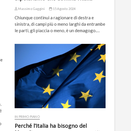
Massimo Gaggini
15 Agosto 2024
Chiunque continui a ragionare di destra e
sinistra, di campi più o meno larghi da entrambe
le parti, gli piaccia o meno, è un demagogo.…
le
.
é
IN PRIMO PIANO
o
Perché l’Italia ha bisogno del