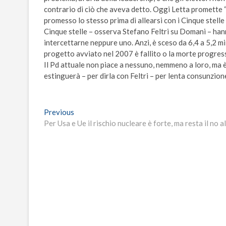
contrario di ciò che aveva detto. Oggi Letta promette 
promesso lo stesso prima di allearsi con i Cinque stelle
Cinque stelle – osserva Stefano Feltri su Domani – hanno
intercettarne neppure uno. Anzi, è sceso da 6,4 a 5,2 mili
progetto avviato nel 2007 è fallito o la morte progress
Il Pd attuale non piace a nessuno, nemmeno a loro, ma è
estinguerà – per dirla con Feltri – per lenta consunzion
Navigazione
Previous
Previous
post:
Per Usa e Ue il rischio nucleare è forte, ma resta il no a
articoli