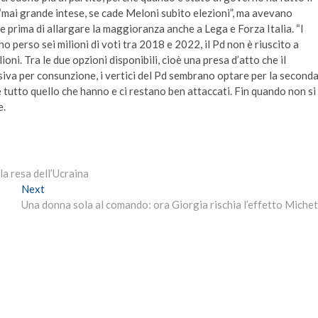
“mai grande intese, se cade Meloni subito elezioni”, ma avevano
 e prima di allargare la maggioranza anche a Lega e Forza Italia. “I
 perso sei milioni di voti tra 2018 e 2022, il Pd non è riuscito a
oni. Tra le due opzioni disponibili, cioè una presa d’atto che il
iva per consunzione, i vertici del Pd sembrano optare per la seconda”
 tutto quello che hanno e ci restano ben attaccati. Fin quando non si
e.
lla resa dell’Ucraina
Next
Next
post:
Una donna sola al comando: ora Giorgia rischia l’effetto Michet