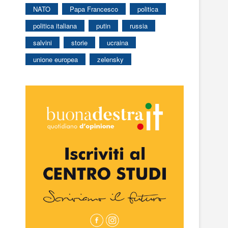
NATO
Papa Francesco
politica
politica italiana
putin
russia
salvini
storie
ucraina
unione europea
zelensky