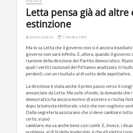
POLITICA
Letta pensa già ad altre e
estinzione
Anna Cavalieri
7 Ottobre 2022
Ma lo sa Letta che il governo non si è ancora insediato?
governo non sarà infinita. E, allora, quando il governo 
riunione della direzione del Partito democratico. Riunion
quali i vertici nazionali del Pd hanno analizzato il risul
perdenti, con un risultato al di sotto delle aspettative.
La direzione è stata anche il primo passo verso il cong
annunciate da Letta. Ma sullo sfondo, la domanda che r
democratico ha ancora motivo di esistere o rischia l’est
dopo la batosta elettorale, visto che non vogliono sent
Dalla segreteria assicurano che si deve cambiare tutto
certo, si può
cambiare, ma va anche bene così com’è. E, invece, i disa
problema, al di là della leadership, è che gli elettori n