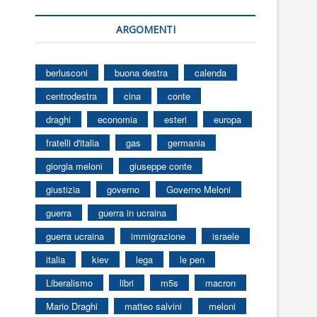
ARGOMENTI
berlusconi
buona destra
calenda
centrodestra
cina
conte
draghi
economia
esteri
europa
fratelli d'italia
gas
germania
giorgia meloni
giuseppe conte
giustizia
governo
Governo Meloni
guerra
guerra in ucraina
guerra ucraina
immigrazione
israele
italia
kiev
lega
le pen
Liberalismo
libri
m5s
macron
Mario Draghi
matteo salvini
meloni