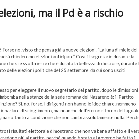
lezioni, ma il Pd è a rischio
 Forse no, visto che pensa già a nuove elezioni. “La luna di miele del
cadrà chiederemo elezioni anticipate”. Così, il segretario durante la
e che si è svolta ieri e che è durata la bellezza di dieci ore; durante 
tato delle elezioni politiche del 25 settembre, da cui sono usciti
resso per eleggere il nuovo segretario del partito, dopo le dimissioni
imbomba nella stanze della sede romana del Nazareno è: il Partito
inzione? Sì, no, forse. I dirigenti non hanno le idee chiare, nemmeno
ir parlare di scioglimento, ma neanche dell’eterno ritorno dell’uguale
, ma soltanto a condizione che non cambi assolutamente nulla. Perch
strosi risultati elettorale dimostrano che non va bene affatto e il ver
on credono più al partito, perché quando è stato al governo ha fatto il