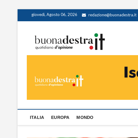
Skip
giovedì, Agosto 06, 2026
redazione@buonadestra.it
to
content
Buona
QUOTIDIANO D
ITALIA
EUROPA
MONDO