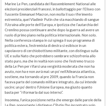
Marine Le Pen, candidata del Rassemblement National alle
elezioni presidenziali francesi, in ballottaggio per l’Eliseo con
l’uscente Emmanuel Macron, non molla il suo riferimento
estremista, quel Vladimir Putin che sta macchiando di sangue
l’Ucraina alle porte dell’Europa, e ipotizza che l’autarchia del
Cremlino possa continuare anche dopo la guerra ad avere un
ruolo di primo piano nella politica internazionale. Non solo.
Nella conferenza stampa in cui spiega il suo programma di
politica estera, l’estremista di destra si esibisce in un
capolavoro di cerchiobottismo militante, con distinguo sulla
UE e sulla Nato che potrebbero sembrare schizofrenia allo
stato puro, ma che in realtà non sono che l’estremo trucco
della Le Pen per rifarsi una verginità moderata che non ha
avuto, non ha e non avrà mai: un po’ nell’Alleanza atlantica,
sostiene, ma tornando al pre 2009, quando la Francia non
faceva parte del comando militare integrato, da cui intende
uscire; un po’ dentro l’Unione Europea, ma giusto quanto
basta per “riformarla dal suo interno”.
Insomma, l’unica posizione netta che emerge dalle parole della
Le Pen, nonostante i distinguo (“Putin l’ho incontrato solo