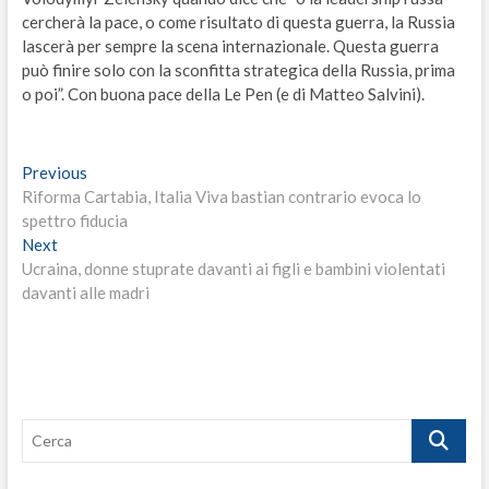
cercherà la pace, o come risultato di questa guerra, la Russia
lascerà per sempre la scena internazionale. Questa guerra
può finire solo con la sconfitta strategica della Russia, prima
o poi”. Con buona pace della Le Pen (e di Matteo Salvini).
Navigazione
Previous
Previous
post:
Riforma Cartabia, Italia Viva bastian contrario evoca lo
articoli
spettro fiducia
Next
Next
post:
Ucraina, donne stuprate davanti ai figli e bambini violentati
davanti alle madri
Cerca