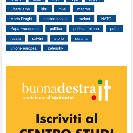
Liberalismo
libri
m5s
macron
Mario Draghi
matteo salvini
meloni
NATO
Papa Francesco
politica
politica italiana
putin
russia
salvini
storie
ucraina
unione europea
zelensky