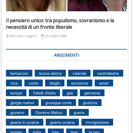
Il pensiero unico: tra populismo, sovranismo e la
necessità di un fronte liberale
Massimo Gaggini
16 Luglio 2024
ARGOMENTI
berlusconi
buona destra
calenda
centrodestra
cina
conte
draghi
economia
esteri
europa
fratelli d'italia
gas
germania
giorgia meloni
giuseppe conte
giustizia
governo
Governo Meloni
guerra
guerra in ucraina
guerra ucraina
immigrazione
israele
italia
kiev
lega
le pen