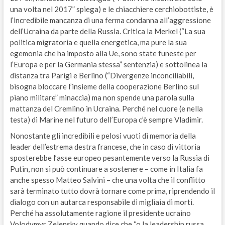
una volta nel 2017” spiega) e le chiacchiere cerchiobottiste, è
l’incredibile mancanza di una ferma condanna all’aggressione
dell’Ucraina da parte della Russia. Critica la Merkel (“La sua
politica migratoria e quella energetica, ma pure la sua
egemonia che ha imposto alla Ue, sono state funeste per
l’Europa e per la Germania stessa” sentenzia) e sottolinea la
distanza tra Parigi e Berlino (“Divergenze inconciliabili,
bisogna bloccare l’insieme della cooperazione Berlino sul
piano militare” minaccia) ma non spende una parola sulla
mattanza del Cremlino in Ucraina. Perché nel cuore (e nella
testa) di Marine nel futuro dell’Europa c’è sempre Vladimir.
Nonostante gli incredibili e pelosi vuoti di memoria della
leader dell’estrema destra francese, che in caso di vittoria
sposterebbe l’asse europeo pesantemente verso la Russia di
Putin, non si può continuare a sostenere – come in Italia fa
anche spesso Matteo Salvini – che una volta che il conflitto
sarà terminato tutto dovrà tornare come prima, riprendendo il
dialogo con un autarca responsabile di migliaia di morti.
Perché ha assolutamente ragione il presidente ucraino
Volodymyr Zelensky quando dice che “o la leadership russa