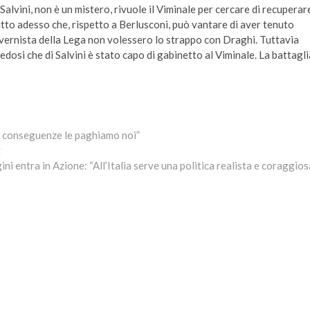
 Salvini, non è un mistero, rivuole il Viminale per cercare di recuperar
tutto adesso che, rispetto a Berlusconi, può vantare di aver tenuto
overnista della Lega non volessero lo strappo con Draghi. Tuttavia
dosi che di Salvini è stato capo di gabinetto al Viminale. La battagli
Le conseguenze le paghiamo noi”
Next
t
post:
ni entra in Azione: “All’Italia serve una politica realista e coraggios