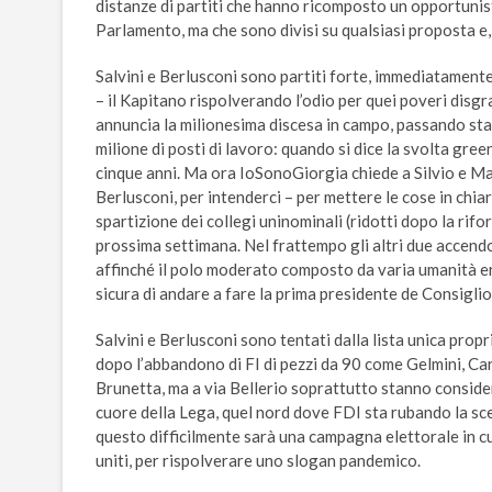
distanze di partiti che hanno ricomposto un opportunist
Parlamento, ma che sono divisi su qualsiasi proposta e, so
Salvini e Berlusconi sono partiti forte, immediatamen
– il Kapitano rispolverando l’odio per quei poveri disgr
annuncia la milionesima discesa in campo, passando stav
milione di posti di lavoro: quando si dice la svolta gr
cinque anni. Ma ora IoSonoGiorgia chiede a Silvio e Mat
Berlusconi, per intenderci – per mettere le cose in chiar
spartizione dei collegi uninominali (ridotti dopo la rifo
prossima settimana. Nel frattempo gli altri due accendo
affinché il polo moderato composto da varia umanità erod
sicura di andare a fare la prima presidente de Consiglio
Salvini e Berlusconi sono tentati dalla lista unica propr
dopo l’abbandono di FI di pezzi da 90 come Gelmini, Ca
Brunetta, ma a via Bellerio soprattutto stanno consider
cuore della Lega, quel nord dove FDI sta rubando la scen
questo difficilmente sarà una campagna elettorale in cu
uniti, per rispolverare uno slogan pandemico.