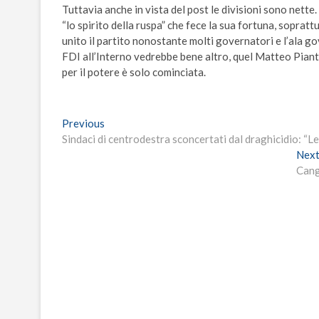
Tuttavia anche in vista del post le divisioni sono nette.
“lo spirito della ruspa” che fece la sua fortuna, soprat
unito il partito nonostante molti governatori e l’ala g
FDI all’Interno vedrebbe bene altro, quel Matteo Piante
per il potere è solo cominciata.
Navigazione
Previous
Previous
post:
Sindaci di centrodestra sconcertati dal draghicidio: “
articoli
Nex
Cangi