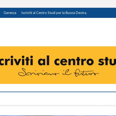
Gerenza
Iscriviti al Centro Studi per la Buona Destra.
destra.it
I OPINIONE