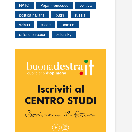
NATO
Papa Francesco
politica
politica italiana
putin
russia
salvini
storie
ucraina
unione europea
zelensky