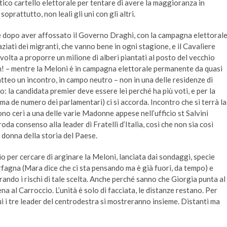
ico cartello elettorale per tentare di avere la maggioranza in
prattutto, non leali gli uni con gli altri.
te dopo aver affossato il Governo Draghi, con la campagna elettoral
aziati dei migranti, che vanno bene in ogni stagione, e il Cavaliere
olta a proporre un milione di alberi piantati al posto del vecchio
een! – mentre la Meloni è in campagna elettorale permanente da quasi
teo un incontro, in campo neutro – non in una delle residenze di
o: la candidata premier deve essere lei perché ha più voti, e per la
rma de numero dei parlamentari) ci si accorda. Incontro che si terrà la
no ceri a una delle varie Madonne appese nell’ufficio st Salvini
a consenso alla leader di Fratelli d’Italia, così che non sia così
 donna della storia del Paese.
io per cercare di arginare la Meloni, lanciata dai sondaggi, specie
rfagna (Mara dice che ci sta pensando ma è già fuori, da tempo) e
ando i rischi di tale scelta. Anche perché sanno che Giorgia punta al
a al Carroccio. L’unità è solo di facciata, le distanze restano. Per
i i tre leader del centrodestra si mostreranno insieme. Distanti ma