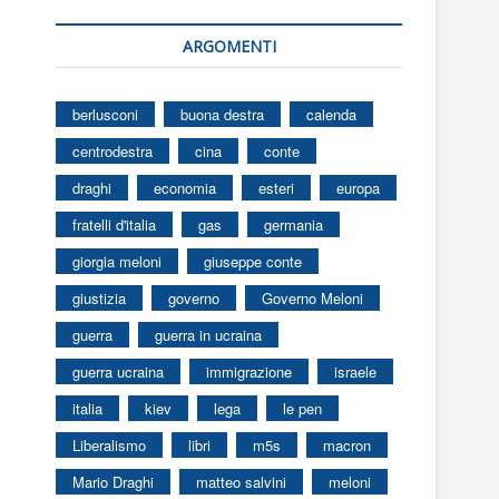
ARGOMENTI
berlusconi
buona destra
calenda
centrodestra
cina
conte
draghi
economia
esteri
europa
fratelli d'italia
gas
germania
giorgia meloni
giuseppe conte
giustizia
governo
Governo Meloni
guerra
guerra in ucraina
guerra ucraina
immigrazione
israele
italia
kiev
lega
le pen
Liberalismo
libri
m5s
macron
Mario Draghi
matteo salvini
meloni