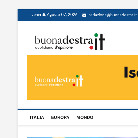
Skip
venerdì, Agosto 07, 2026
redazione@buonadestra.it
to
content
Buona
QUOTIDIANO D
ITALIA
EUROPA
MONDO