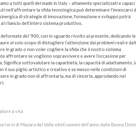
amo a tutti quelli del made in Italy – altamente specializzati e capaci
 nell’affrontare la sfida tecnologica può determinare l’innescarsi d
 sinergica di strategie di innovazione, formazione e sviluppo potrà
 al rilancio dell’intero sistema produttivo.
eformate del ‘900, con lo sguardo rivolto al presente, dedicando le
paure al solo scopo di distogliere l’attenzione dai problemi reali e dal
e in grado o non voler cogliere la sfida che il nostro sistema
nte affrontare se vogliono sopravvivere e avere l’occasione per
ia. Significa sottovalutare la caparbietà, la capacità di adattamento, l
n il suo piglio artistico e creativo e se messo nelle condizioni di
ssere in grado non di affrontarla, ma di vincerla, approdando nel
ri.
tore a vita
xt
st:
ori eroi di Mazara del Vallo eletti uomini dell’anno dalla Buona Dest