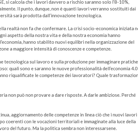
 si calcola che i lavori davvero a rischio saranno solo l’8-10%,
mente. Il punto, dunque, non è quanti lavori verranno sostituiti dai
versità sarà prodotta dall’innovazione tecnologica.
ella realtà non fa che confermare. La crisi socio-economica iniziata n
gni aspetto della nostra vita e della nostra economia hanno
’economia, hanno stabilito nuovi equilibri nella organizzazione del
izone a maggiore intensità di conoscenze e competenze.
one tecnologica sul lavoro e sulla produzione per immaginare pratiche
oso: quali sono e saranno le nuove professionalità dell’economia 4.0
ranno riqualificate le competenze dei lavoratori? Quale trasformazio
seria non può non provare a dare risposte. A darle ambiziose. Perché
nua, aggiornamento delle competenze in linea ciò che i nuovi lavori
po coerenti con le vocazioni territoriali e immaginate alla luce della
avoro del futuro. Ma la politica sembra non interessarsene.