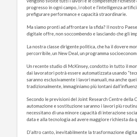
vengono svolte tutti i lavori e le competenze richieste 
progresso in ogni campo, i robot e l’intelligenza artifi
prefigurare performance e capacità straordinarie.
Ma siamo pronti ad affrontare la sfida? Il nostro Paese
digitale offre, non soccombendo e lasciando che gli i
La nostra classe dirigente politica, che ha il dovere mor
percorribile, un New Deal, un programma socioeconomi
Un recente studio di McKinsey, condotto in tutto il mon
dai lavoratori potrà essere automatizzata usando “tecn
saranno esclusivamente i lavori manuali, ma anche quei se
tradizionalmente, immaginiamo più lontani dall’influenz
Secondo le previsioni del Joint Research Centre della 
automazione e sostituzione saranno i lavori più routinar
necessitano di una minore capacità di interazione sociale. 
data e alla tecnologia ad avere maggiore richiesta da q
D’altro canto, inevitabilmente la trasformazione digit