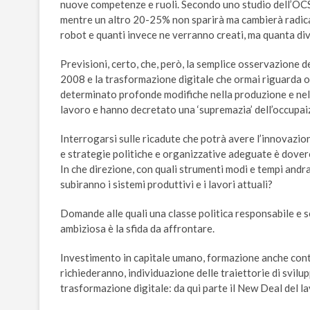
nuove competenze e ruoli. Secondo uno studio dell’OCSE,
mentre un altro 20-25% non sparirà ma cambierà radical
robot e quanti invece ne verranno creati, ma quanta di
Previsioni, certo, che, però, la semplice osservazione d
2008 e la trasformazione digitale che ormai riguarda o
determinato profonde modifiche nella produzione e nell
lavoro e hanno decretato una ‘supremazia’ dell’occupa
Interrogarsi sulle ricadute che potrà avere l’innovazi
e strategie politiche e organizzative adeguate è dover
In che direzione, con quali strumenti modi e tempi and
subiranno i sistemi produttivi e i lavori attuali?
Domande alle quali una classe politica responsabile e 
ambiziosa è la sfida da affrontare.
Investimento in capitale umano, formazione anche conti
richiederanno, individuazione delle traiettorie di svilup
trasformazione digitale: da qui parte il New Deal del l