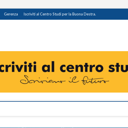
Gerenza
Iscriviti al Centro Studi per la Buona Destra.
destra.it
I OPINIONE