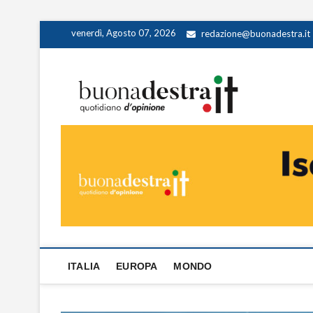
Skip
venerdì, Agosto 07, 2026
redazione@buonadestra.it
to
content
Buona
QUOTIDIANO D
ITALIA
EUROPA
MONDO