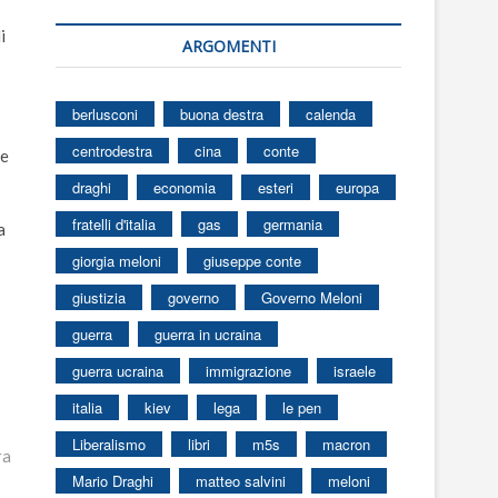
i
ARGOMENTI
berlusconi
buona destra
calenda
centrodestra
cina
conte
le
draghi
economia
esteri
europa
fratelli d'italia
gas
germania
a
giorgia meloni
giuseppe conte
giustizia
governo
Governo Meloni
guerra
guerra in ucraina
guerra ucraina
immigrazione
israele
italia
kiev
lega
le pen
Liberalismo
libri
m5s
macron
ra
Mario Draghi
matteo salvini
meloni