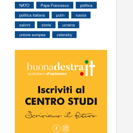
NATO
Papa Francesco
politica
politica italiana
putin
russia
salvini
storie
ucraina
unione europea
zelensky