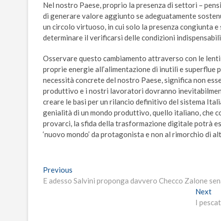
Nel nostro Paese, proprio la presenza di settori – pensi
di generare valore aggiunto se adeguatamente sostenuti
un circolo virtuoso, in cui solo la presenza congiunta e
determinare il verificarsi delle condizioni indispensabili
Osservare questo cambiamento attraverso con le lenti d
proprie energie all’alimentazione di inutili e superflue 
necessità concrete del nostro Paese, significa non esser
produttivo e i nostri lavoratori dovranno inevitabilme
creare le basi per un rilancio definitivo del sistema Ital
genialità di un mondo produttivo, quello italiano, che co
provarci, la sfida della trasformazione digitale potrà e
‘nuovo mondo’ da protagonista e non al rimorchio di alt
Navigazione
Previous
Previous
post:
E adesso Salvini proponga davvero Checco Zalone sena
articoli
Ne
Next
po
I pescat