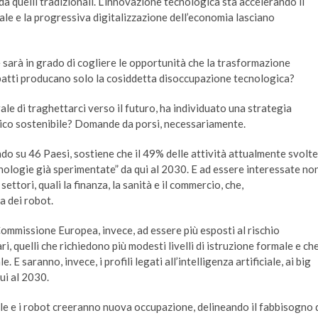
da quelli tradizionali. L’innovazione tecnologica sta accelerando il
ciale e la progressiva digitalizzazione dell’economia lasciano
 sarà in grado di cogliere le opportunità che la trasformazione
mpatti producano solo la cosiddetta disoccupazione tecnologica?
ale di traghettarci verso il futuro, ha individuato una strategia
co sostenibile? Domande da porsi, necessariamente.
do su 46 Paesi, sostiene che il 49% delle attività attualmente svolte
ologie già sperimentate” da qui al 2030. E ad essere interessate no
ttori, quali la finanza, la sanità e il commercio, che,
a dei robot.
Commissione Europea, invece, ad essere più esposti al rischio
i, quelli che richiedono più modesti livelli di istruzione formale e ch
E saranno, invece, i profili legati all’intelligenza artificiale, ai big
ui al 2030.
ale e i robot creeranno nuova occupazione, delineando il fabbisogno 