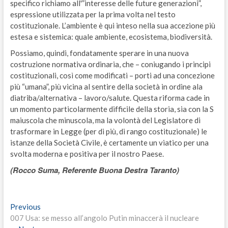
specifico richiamo all'”interesse delle future generazioni”,
espressione utilizzata per la prima volta nel testo
costituzionale. L’ambiente è qui inteso nella sua accezione più
estesa e sistemica: quale ambiente, ecosistema, biodiversità.
Possiamo, quindi, fondatamente sperare in una nuova
costruzione normativa ordinaria, che – coniugando i principi
costituzionali, così come modificati – porti ad una concezione
più “umana”, più vicina al sentire della società in ordine ala
diatriba/alternativa – lavoro/salute. Questa riforma cade in
un momento particolarmente difficile della storia, sia con la S
maiuscola che minuscola, ma la volontà del Legislatore di
trasformare in Legge (per di più, di rango costituzionale) le
istanze della Società Civile, è certamente un viatico per una
svolta moderna e positiva per il nostro Paese.
(Rocco Suma, Referente Buona Destra Taranto)
Navigazione
Previous
Previous
post:
007 Usa: se messo all’angolo Putin minaccerà il nucleare
articoli