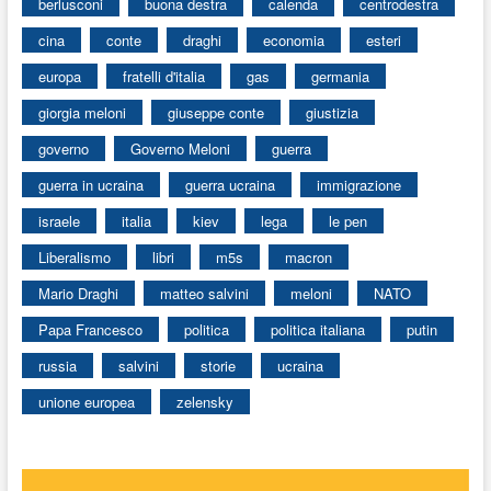
berlusconi
buona destra
calenda
centrodestra
cina
conte
draghi
economia
esteri
europa
fratelli d'italia
gas
germania
giorgia meloni
giuseppe conte
giustizia
governo
Governo Meloni
guerra
guerra in ucraina
guerra ucraina
immigrazione
israele
italia
kiev
lega
le pen
Liberalismo
libri
m5s
macron
Mario Draghi
matteo salvini
meloni
NATO
Papa Francesco
politica
politica italiana
putin
russia
salvini
storie
ucraina
unione europea
zelensky