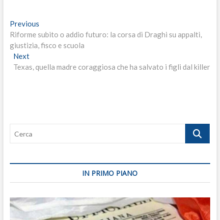
Navigazione
Previous
Previous
post:
Riforme subito o addio futuro: la corsa di Draghi su appalti,
articoli
giustizia, fisco e scuola
Next
Next
post:
Texas, quella madre coraggiosa che ha salvato i figli dal killer
Cerca
IN PRIMO PIANO