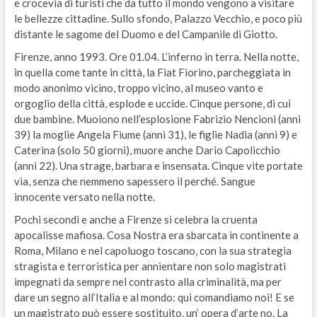
e crocevia di turisti che da tutto il mondo vengono a visitare
le bellezze cittadine. Sullo sfondo, Palazzo Vecchio, e poco più
distante le sagome del Duomo e del Campanile di Giotto.
Firenze, anno 1993. Ore 01.04. L’inferno in terra. Nella notte,
in quella come tante in città, la Fiat Fiorino, parcheggiata in
modo anonimo vicino, troppo vicino, al museo vanto e
orgoglio della città, esplode e uccide. Cinque persone, di cui
due bambine. Muoiono nell’esplosione Fabrizio Nencioni (anni
39) la moglie Angela Fiume (anni 31), le figlie Nadia (anni 9) e
Caterina (solo 50 giorni), muore anche Dario Capolicchio
(anni 22). Una strage, barbara e insensata. Cinque vite portate
via, senza che nemmeno sapessero il perché. Sangue
innocente versato nella notte.
Pochi secondi e anche a Firenze si celebra la cruenta
apocalisse mafiosa. Cosa Nostra era sbarcata in continente a
Roma, Milano e nel capoluogo toscano, con la sua strategia
stragista e terroristica per annientare non solo magistrati
impegnati da sempre nel contrasto alla criminalità, ma per
dare un segno all’Italia e al mondo: qui comandiamo noi! E se
un magistrato può essere sostituito, un’ opera d’arte no. La