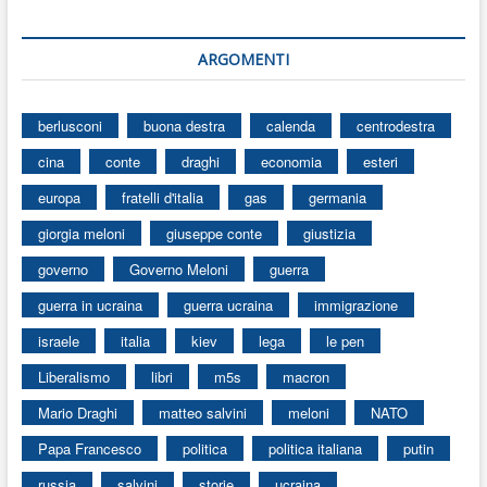
ARGOMENTI
berlusconi
buona destra
calenda
centrodestra
cina
conte
draghi
economia
esteri
europa
fratelli d'italia
gas
germania
giorgia meloni
giuseppe conte
giustizia
governo
Governo Meloni
guerra
guerra in ucraina
guerra ucraina
immigrazione
israele
italia
kiev
lega
le pen
Liberalismo
libri
m5s
macron
Mario Draghi
matteo salvini
meloni
NATO
Papa Francesco
politica
politica italiana
putin
russia
salvini
storie
ucraina