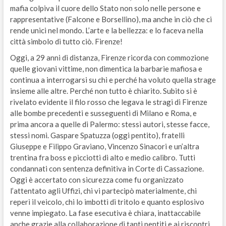
mafia colpiva il cuore dello Stato non solo nelle persone e
rappresentative (Falcone e Borsellino), ma anche in ciò che ci
rende unici nel mondo. L’arte e la bellezza: e lo faceva nella
città simbolo di tutto ciò. Firenze!
Oggi, a 29 anni di distanza, Firenze ricorda con commozione
quelle giovani vittime, non dimentica la barbarie mafiosa e
continua a interrogarsi su chi e perché ha voluto quella strage
insieme alle altre. Perché non tutto è chiarito. Subito si è
rivelato evidente il filo rosso che legava le stragi di Firenze
alle bombe precedenti e susseguenti di Milano e Roma, e
prima ancora a quelle di Palermo: stessi autori, stesse facce,
stessi nomi. Gaspare Spatuzza (oggi pentito), fratelli
Giuseppe e Filippo Graviano, Vincenzo Sinacori e un’altra
trentina fra boss e picciotti di alto e medio calibro. Tutti
condannati con sentenza definitiva in Corte di Cassazione.
Oggi è accertato con sicurezza come fu organizzato
l’attentato agli Uffizi, chi vi partecipò materialmente, chi
reperì il veicolo, chi lo imbottì di tritolo e quanto esplosivo
venne impiegato. La fase esecutiva è chiara, inattaccabile
anche grazie alla collaborazione di tanti pentiti e ai riscontri