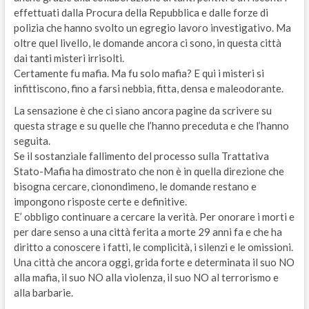
effettuati dalla Procura della Repubblica e dalle forze di
polizia che hanno svolto un egregio lavoro investigativo. Ma
oltre quel livello, le domande ancora ci sono, in questa città
dai tanti misteri irrisolti.
Certamente fu mafia. Ma fu solo mafia? E qui i misteri si
infittiscono, fino a farsi nebbia, fitta, densa e maleodorante.
La sensazione è che ci siano ancora pagine da scrivere su
questa strage e su quelle che l’hanno preceduta e che l’hanno
seguita.
Se il sostanziale fallimento del processo sulla Trattativa
Stato-Mafia ha dimostrato che non è in quella direzione che
bisogna cercare, cionondimeno, le domande restano e
impongono risposte certe e definitive.
E’ obbligo continuare a cercare la verità. Per onorare i morti e
per dare senso a una città ferita a morte 29 anni fa e che ha
diritto a conoscere i fatti, le complicità, i silenzi e le omissioni.
Una città che ancora oggi, grida forte e determinata il suo NO
alla mafia, il suo NO alla violenza, il suo NO al terrorismo e
alla barbarie.