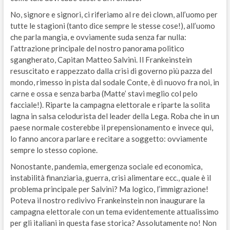
No, signore e signori, ci riferiamo al re dei clown, all’uomo per
tutte le stagioni (tanto dice sempre le stesse cose!), all’uomo
che parla mangia, e ovviamente suda senza far nulla:
l’attrazione principale del nostro panorama politico
sgangherato, Capitan Matteo Salvini. Il Frankeinstein
resuscitato e rappezzato dalla crisi di governo più pazza del
mondo, rimesso in pista dal sodale Conte, è di nuovo fra noi, in
carne e ossa e senza barba (Matte’ stavi meglio col pelo
facciale!). Riparte la campagna elettorale e riparte la solita
lagna in salsa celodurista del leader della Lega. Roba che in un
paese normale costerebbe il prepensionamento e invece qui,
lo fanno ancora parlare e recitare a soggetto: ovviamente
sempre lo stesso copione.
Nonostante, pandemia, emergenza sociale ed economica,
instabilità finanziaria, guerra, crisi alimentare ecc., quale è il
problema principale per Salvini? Ma logico, l’immigrazione!
Poteva il nostro redivivo Frankeinstein non inaugurare la
campagna elettorale con un tema evidentemente attualissimo
per gli italiani in questa fase storica? Assolutamente no! Non