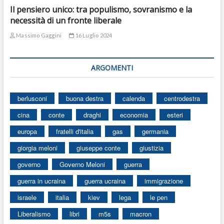
Il pensiero unico: tra populismo, sovranismo e la
necessità di un fronte liberale
Massimo Gaggini
16 Luglio 2024
ARGOMENTI
berlusconi
buona destra
calenda
centrodestra
cina
conte
draghi
economia
esteri
europa
fratelli d'italia
gas
germania
giorgia meloni
giuseppe conte
giustizia
governo
Governo Meloni
guerra
guerra in ucraina
guerra ucraina
immigrazione
israele
italia
kiev
lega
le pen
Liberalismo
libri
m5s
macron