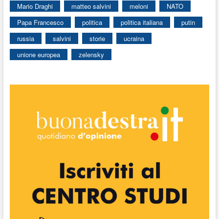
Mario Draghi
matteo salvini
meloni
NATO
Papa Francesco
politica
politica italiana
putin
russia
salvini
storie
ucraina
unione europea
zelensky