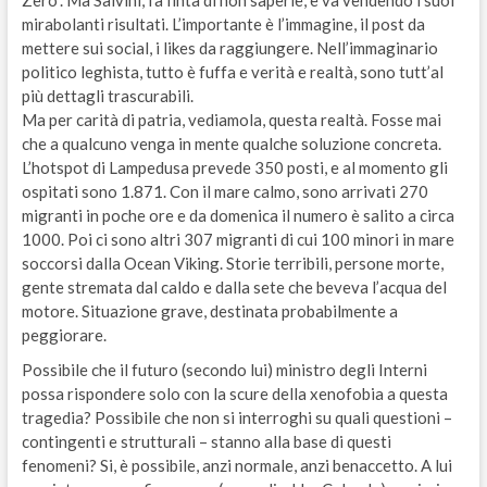
mirabolanti risultati. L’importante è l’immagine, il post da
mettere sui social, i likes da raggiungere. Nell’immaginario
politico leghista, tutto è fuffa e verità e realtà, sono tutt’al
più dettagli trascurabili.
Ma per carità di patria, vediamola, questa realtà. Fosse mai
che a qualcuno venga in mente qualche soluzione concreta.
L’hotspot di Lampedusa prevede 350 posti, e al momento gli
ospitati sono 1.871. Con il mare calmo, sono arrivati 270
migranti in poche ore e da domenica il numero è salito a circa
1000. Poi ci sono altri 307 migranti di cui 100 minori in mare
soccorsi dalla Ocean Viking. Storie terribili, persone morte,
gente stremata dal caldo e dalla sete che beveva l’acqua del
motore. Situazione grave, destinata probabilmente a
peggiorare.
Possibile che il futuro (secondo lui) ministro degli Interni
possa rispondere solo con la scure della xenofobia a questa
tragedia? Possibile che non si interroghi su quali questioni –
contingenti e strutturali – stanno alla base di questi
fenomeni? Si, è possibile, anzi normale, anzi benaccetto. A lui