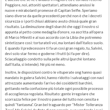
Peggiore, noi, attoniti spettatori, attendiamo ansiosi le
nuove e mirabolanti promesse di Capitan Selfie. Speriamo
siano diverse da quelle precedenti perché non è che i decreti
sicurezza o i porti chiusi abbiano avuto chissà quale gran
risultato. La diminuzione degli sbarchi che oggi il nostro si
appunta al petto come medaglia d’onore, va ascritta all’opera
di Marco Minniti e al suo accordo con la Libia che potremmo
sintetizzare così: torturateli voi, ma lontani dall’italico suolo.
E quando il predecessore ti fa un così gran regalo, tu, Salvini,
devi solo star fermo e goderne i frutti (si fa per dire).
Sciacallaggio condotto sulla pelle altrui (purchè lontano
dall’Italia, si intende). Né più né meno.
Inoltre, le disposizioni contro le vituperate ong hanno quasi
mandato in galera Salvini, hanno ridotto i salvataggi con navi
attrezzate aumentando l’arrivo dei cosiddetti barchini,
gettando nella confusione più totale ogni possibile processo
di accoglienza regolata. Risultato: gente irregolare che
scorrazza felice per il nostro paese del tutto non censita e
quindi “fantasma”. Gran bel traguardo per “Mister Tolleranza
Zero”. Ma Salvini, fa finta di non saperle, e va vendendo i suoi