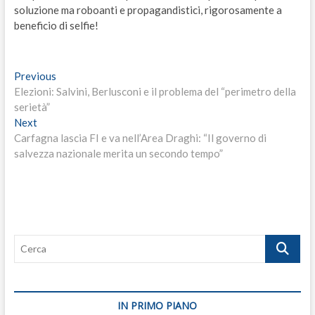
soluzione ma roboanti e propagandistici, rigorosamente a
beneficio di selfie!
Navigazione
Previous
Previous
post:
Elezioni: Salvini, Berlusconi e il problema del “perimetro della
articoli
serietà”
Next
Next
post:
Carfagna lascia FI e va nell’Area Draghi: “Il governo di
salvezza nazionale merita un secondo tempo”
Cerca
IN PRIMO PIANO