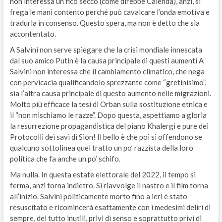
non interessa un fico secco (come direbbe Calenda), anzi, si
frega le mani contento perché può cavalcare l’onda emotiva e
tradurla in consenso. Questo spera, ma non è detto che sia
accontentato.
A Salvini non serve spiegare che la crisi mondiale innescata
dal suo amico Putin è la causa principale di questi aumenti A
Salvini non interessa che il cambiamento climatico, che nega
con pervicacia qualificandolo sprezzante come “gretinisimo”,
sia l’altra causa principale di questo aumento nelle migrazioni.
Molto più efficace la tesi di Orban sulla sostituzione etnica e
il “non mischiamo le razze”. Dopo questa, aspettiamo a gloria
la resurrezione propagandistica del piano Khalergi e pure dei
Protocolli dei savi di Sion! Il bello è che poi si offendono se
qualcuno sottolinea quel tratto un po’ razzista della loro
politica che fa anche un po’ schifo.
Ma nulla. In questa estate elettorale del 2022, il tempo si
ferma, anzi torna indietro. Si riavvolge il nastro e il film torna
all’inizio. Salvini politicamente morto fino a ieri è stato
resuscitato e ricomincerà esattamente con i medesimi deliri di
sempre, del tutto inutili, privi di senso e soprattutto privi di