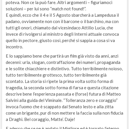
poteva. Non ce la può fare. Altri argomenti – figuriamoci
soluzioni – per lui sono “match not found!”.
E quindi, ecco che il 4 e il 5 Agosto sbarcherà a Lampedusa il
padano, ovviamente non con il barcone o il barchino, ma con
tutti gli onori, chiamato dal vicesindaco Attilio Lucia, che
invece di rivolgersi al ministro degli Interni attuale convoca
quello in pectore, giusto così, perché si sappia a cosa si va
incontro.
E lo sappiamo bene che partirà un film già visto da anni, anzi
decenni: urla, slogan, contraffazione dei numeri, propaganda
e le solite chiacchiere e distintivo. Tutto terribilmente noioso,
tutto terribilmente grottesco, tutto terribilmente già
scontato. La storia si ripete la prima volta sotto forma di
tragedia, la seconda sotto forma di farsa e questa citazione
descrive bene l’esperienza passata e (forse) futura di Matteo
Salvini alla guida del Viminale. “Tolleranza zero e coraggio”
invoca l’uomo che è scappato dal Senato lesto e alla zitta
come un brigante, pur di non mettere la faccia sulla non fiducia
a Draghi. Bel coraggio, Matte’. Daje!
E adesso che se ne è andato il Migliore ed è tornato l’eterno