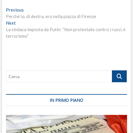
Navigazione
Previous
Previous
post:
Perché io, di destra, ero nella piazza di Firenze
articoli
Next
Next
post:
La sindaca imposta da Putin: “Non protestate contro i russi, è
terrorismo”
Cerca
IN PRIMO PIANO