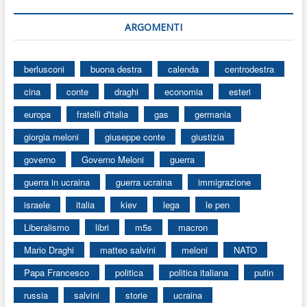
ARGOMENTI
berlusconi
buona destra
calenda
centrodestra
cina
conte
draghi
economia
esteri
europa
fratelli d'italia
gas
germania
giorgia meloni
giuseppe conte
giustizia
governo
Governo Meloni
guerra
guerra in ucraina
guerra ucraina
immigrazione
israele
italia
kiev
lega
le pen
Liberalismo
libri
m5s
macron
Mario Draghi
matteo salvini
meloni
NATO
Papa Francesco
politica
politica italiana
putin
russia
salvini
storie
ucraina