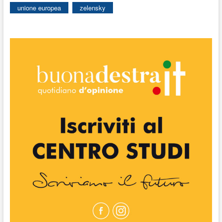
unione europea
zelensky