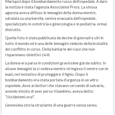
Mariupol dopo il bombardamento russo dell’ospedale. A dare
la notizia è stata l’agenzia Associated Press. La stessa
agenzia aveva diffuso le immagini della donna mentre,
sdraiata su una barella, veniva evacuata dall’ospedale,
specializzato in ostetricia e ginecologia e in pediatria, ormai
distrutto.
Quella foto è stata pubblicata da decine di giornali e siti in
tutto il mondo ed è una delle immagini simbolo della brutalità
del conflitto in corso. Della barbarie dei russi che non
risparmiano obiettivi civili.
La donna era parsa in condizioni gravissime già da subito. In
alcune immagini la si vedeva mentre stringeva il ventre con le
mani, nel tentativo di proteggere il figlio. Dopo il
bombardamento era stata portata d’urgenza in un altro
ospedale, dove ai dottori che stavano cercando di salvarla,
avendo intuito di aver perso il bambino, aveva detto:
“Uccidetemi ora!”.
L’ennesima storia straziante di una guerra senza senso.