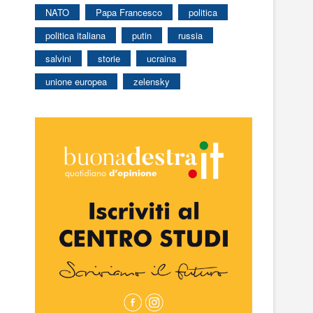
NATO
Papa Francesco
politica
politica italiana
putin
russia
salvini
storie
ucraina
unione europea
zelensky