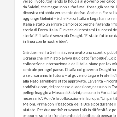
verso il voto, togliendo la fiducia al governo per calcol
da Salvini, che magari non si farà mai, fosse già realtà. 
dimostra chi abbia veramente deciso. Anche in Forza Ita
aggiunge Gelmini – è che Forza Italia e Lega hanno se
Italia è stato un errore clamoroso: perché l’agenda rif
storia di Forza Italia. E invece di intestarsi i successi de
storia”. E l’Italia è senza più Draghi. “E’ stato fatto 
in linea con le nostre idee”.
Già due mesi fa Gelmini aveva avuto uno scontro pubblic
Ucraina che il ministro aveva giudicato “ambigue”. Colpi
collocazione internazionale dell’Italia, siano per l’ex m
centrale per ogni paese. L’Italia col governo Draghi ha 
o se ci saranno in futuro – al governo Lega e Fratelli d’I
alla Nato sarebbero state approvate. La verità – ricor
soddisfazione, del processo di adesione, nessuno in Fo
pellegrinaggio a Mosca di Salvini, nessuno in Forza It
necessario”. Poi c’è la collocazione in Europa. “Un part
Meloni. Prima con il ‘bazooka’ della Bce e poi durante il
aiutato. Per due motivi: eravamo i più in difficoltà, e poi
proporre solo lo sfondamento del debito può pensarlo s