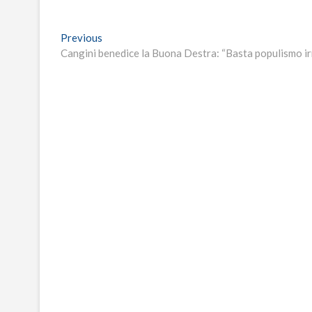
Navigazione
Previous
Previous
post:
Cangini benedice la Buona Destra: “Basta populismo ir
articoli