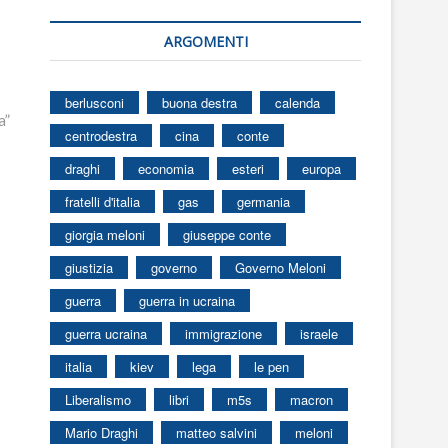
ARGOMENTI
berlusconi
buona destra
calenda
a”
centrodestra
cina
conte
draghi
economia
esteri
europa
fratelli d'italia
gas
germania
giorgia meloni
giuseppe conte
giustizia
governo
Governo Meloni
guerra
guerra in ucraina
guerra ucraina
immigrazione
israele
italia
kiev
lega
le pen
Liberalismo
libri
m5s
macron
Mario Draghi
matteo salvini
meloni