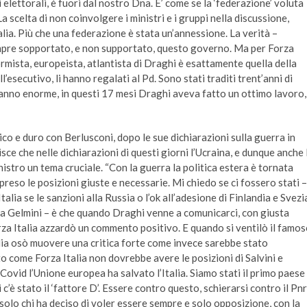
i elettorali, è fuori dal nostro Dna. E’ come se la ‘federazione’ voluta
La scelta di non coinvolgere i ministri e i gruppi nella discussione,
lia. Più che una federazione è stata un’annessione. La verità –
mpre sopportato, e non supportato, questo governo. Ma per Forza
ormista, europeista, atlantista di Draghi è esattamente quella della
ll’esecutivo, li hanno regalati al Pd. Sono stati traditi trent’anni di
un danno enorme, in questi 17 mesi Draghi aveva fatto un ottimo lavoro,
o e duro con Berlusconi, dopo le sue dichiarazioni sulla guerra in
sce che nelle dichiarazioni di questi giorni l’Ucraina, e dunque anche 
inistro un tema cruciale. “Con la guerra la politica estera è tornata
preso le posizioni giuste e necessarie. Mi chiedo se ci fossero stati –
talia se le sanzioni alla Russia o l’ok all’adesione di Finlandia e Svezi
da Gelmini – è che quando Draghi venne a comunicarci, con giusta
rza Italia azzardò un commento positivo. E quando si ventilò il famo
alia osò muovere una critica forte come invece sarebbe stato
ito come Forza Italia non dovrebbe avere le posizioni di Salvini e
 Covid l’Unione europea ha salvato l’Italia. Siamo stati il primo paese
 c’è stato il ‘fattore D’. Essere contro questo, schierarsi contro il Pnr
olo chi ha deciso di voler essere sempre e solo opposizione, con la