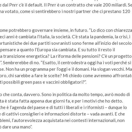
dal Pnrr c’è il default. Il Pnrr è un contratto che vale 200 miliardi. S
ha votato, come si sentirebbero i nostri partner che ci prestano 120
come potrebbero governare insieme, in futuro. “Lo dico con chiarezza
 anni è cambiata l’Italia, la società. C’è stata la pandemia, la crisi, i
unistiche dei due partiti sovranisti sono ferme all’inizio del secolo
nsare a quanto l’Europa sia cambiata. E su tutto il resto il
La transizione energetica? La riforma delle pensioni? C’è un progetto
Sembrerebbe di no. “Esatto, il centrodestra oggi ha i voti perché si
ese. Non ha un programma per l’oggi e il domani. Ha slogan vecchi. Ma
loro, chi sarebbe a fare le scelte? Mi chiedo come avremmo affronta
 possibili green pass e vaccini obbligatori?”.
io che conta, davvero. Sono in politica da molto tempo, avrò modo di
elta è stata fatta appena due giorni fa, e per i motivi che ho detto.
 è l’agenda del paese e di tutti i liberali e i riformisti – dunque lo
di cattivi consiglieri e informazioni distorte – vada avanti. E che
oblemi, l’autorevolezza acquistata nei contesti internazionali, non
ò dare una mano”.