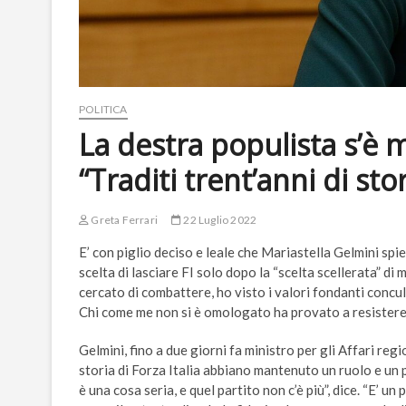
POLITICA
La destra populista s’è m
“Traditi trent’anni di stor
Greta Ferrari
22 Luglio 2022
E’ con piglio deciso e leale che Mariastella Gelmini spieg
scelta di lasciare FI solo dopo la “scelta scellerata” di
cercato di combattere, ho visto i valori fondanti concul
Chi come me non si è omologato ha provato a resistere. 
Gelmini, fino a due giorni fa ministro per gli Affari reg
storia di Forza Italia abbiano mantenuto un ruolo e un pr
è una cosa seria, e quel partito non c’è più”, dice. “E’ u