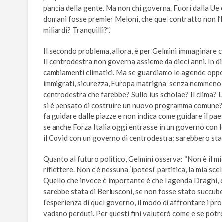
pancia della gente. Ma non chi governa. Fuori dalla Ue e 
domani fosse premier Meloni, che quel contratto non l’
miliardi? Tranquilli?”.
Il secondo problema, allora, è per Gelmini immaginare 
Il centrodestra non governa assieme da dieci anni. In dieci
cambiamenti climatici. Ma se guardiamo le agende opport
immigrati, sicurezza, Europa matrigna; senza nemmeno pe
centrodestra che farebbe? Sullo ius scholae? Il clima? 
si è pensato di costruire un nuovo programma comune?”. 
fa guidare dalle piazze e non indica come guidare il pa
se anche Forza Italia oggi entrasse in un governo con 
il Covid con un governo di centrodestra: sarebbero stati
Quanto al futuro politico, Gelmini osserva: “Non è il m
riflettere. Non c’è nessuna ‘ipotesi’ partitica, la mia sc
Quello che invece è importante è che l’agenda Draghi, che
sarebbe stata di Berlusconi, se non fosse stato succube 
l’esperienza di quel governo, il modo di affrontare i pr
vadano perduti. Per questi fini valuterò come e se potr