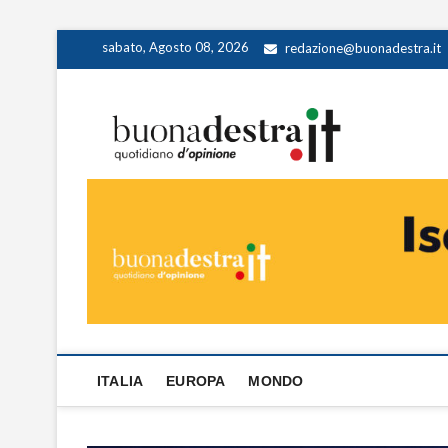
Skip
sabato, Agosto 08, 2026
redazione@buonadestra.it
to
content
Buona
QUOTIDIANO D
ITALIA
EUROPA
MONDO