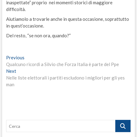
inaspettate” proprio​ ​ nei momenti storici di maggiore
difficoltà.
Aiutiamolo a trovarle anche in questa occasione, soprattutto
in quest’occasione.
Del resto,​ “se non ora, quando?”
Navigazione
Previous
Previous
post:
Qualcuno ricordi a Silvio che Forza Italia è parte del Ppe
articoli
Next
Next
post:
Nelle liste elettorali i partiti escludono i migliori per gli yes
man
Cerca