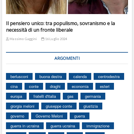
Il pensiero unico: tra populismo, sovranismo e la
necessità di un fronte liberale
Massimo Gaggini
16 Luglio 2024
ARGOMENTI
berlusconi
buona destra
calenda
centrodestra
cina
conte
draghi
economia
esteri
europa
fratelli d'italia
gas
germania
giorgia meloni
giuseppe conte
giustizia
governo
Governo Meloni
guerra
guerra in ucraina
guerra ucraina
immigrazione