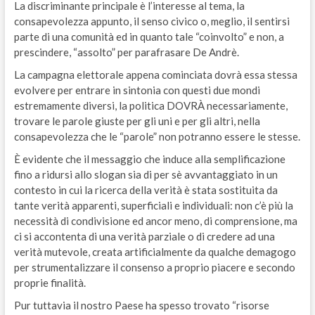
La discriminante principale è l’interesse al tema, la
consapevolezza appunto, il senso civico o, meglio, il sentirsi
parte di una comunità ed in quanto tale “coinvolto”​ e non, a
prescindere, “assolto”​ per parafrasare De Andrè.
La campagna elettorale appena cominciata dovrà essa stessa
evolvere per entrare in sintonia con​ questi due mondi
estremamente diversi, la politica DOVRÀ necessariamente,​ ​
trovare le parole giuste per gli uni e per gli altri, nella
consapevolezza che le “parole”​ non potranno essere le stesse.
È evidente che il messaggio che induce alla semplificazione
fino a ridursi allo slogan sia di per sè avvantaggiato in un
contesto in cui la ricerca della verità è stata sostituita da
tante verità apparenti, superficiali e individuali: non c’è più la
necessità di condivisione ed ancor meno, di comprensione, ma
ci si accontenta di una verità parziale o di credere ad una
verità mutevole, creata artificialmente da qualche demagogo
per strumentalizzare il consenso a proprio piacere e secondo
proprie finalità.
Pur tuttavia il nostro Paese ha spesso trovato “risorse