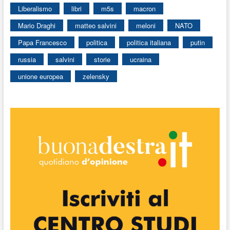
Liberalismo
libri
m5s
macron
Mario Draghi
matteo salvini
meloni
NATO
Papa Francesco
politica
politica italiana
putin
russia
salvini
storie
ucraina
unione europea
zelensky