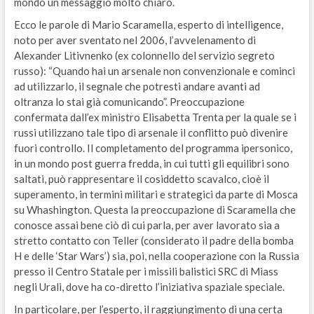
mondo un messaggio molto chiaro.
Ecco le parole di Mario Scaramella, esperto di intelligence,
noto per aver sventato nel 2006, l’avvelenamento di
Alexander Litivnenko (ex colonnello del servizio segreto
russo): “Quando hai un arsenale non convenzionale e cominci
ad utilizzarlo, il segnale che potresti andare avanti ad
oltranza lo stai già comunicando”. Preoccupazione
confermata dall’ex ministro Elisabetta Trenta per la quale se i
russi utilizzano tale tipo di arsenale il conflitto può divenire
fuori controllo. Il completamento del programma ipersonico,
in un mondo post guerra fredda, in cui tutti gli equilibri sono
saltati, può rappresentare il cosiddetto scavalco, cioè il
superamento, in termini militari e strategici da parte di Mosca
su Whashington. Questa la preoccupazione di Scaramella che
conosce assai bene ciò di cui parla, per aver lavorato sia a
stretto contatto con Teller (considerato il padre della bomba
H e delle ‘Star Wars’) sia, poi, nella cooperazione con la Russia
presso il Centro Statale per i missili balistici SRC di Miass
negli Urali, dove ha co-diretto l’iniziativa spaziale speciale.
In particolare, per l’esperto, il raggiungimento di una certa