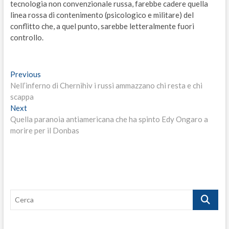
tecnologia non convenzionale russa, farebbe cadere quella
linea rossa di contenimento (psicologico e militare) del
conflitto che, a quel punto, sarebbe letteralmente fuori
controllo.
Navigazione
Previous
Previous
post:
Nell’inferno di Chernihiv i russi ammazzano chi resta e chi
articoli
scappa
Next
Next
post:
Quella paranoia antiamericana che ha spinto Edy Ongaro a
morire per il Donbas
Cerca