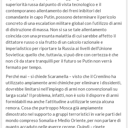
superiorità russa dal punto di vista tecnologico e il
contemporaneo allentamento dei freni inibitori del
comandante in capo Putin, possono determinare il pericolo
concreto di una escalation militare global con l’utilizzo di armi
di distruzione di massa. Non si sa se tale allentamento
coincida con una presunta malattia di cui sarebbe affetto il
dittatore russo o sia frutto di un calcolo razionale e
imperialistico per riportare la Russia ai livelli dell’Unione
Sovietica; quello che, tuttavia, si può dire con certezza è che
non c’è da stare tranquilli per il futuro se Putin non verrà
fermato per tempo.
Perché mai – si chiede Scaramella – visto che il Cremlino ha
utilizzato ampiamente armi chimiche per eliminare i dissidenti,
dovrebbe limitarsi nell’impiego di armi non convenzionali su
larga scala? Il problema, infatti, non è solo il disporre di armi
formidabili ma anche l’attitudine a utilizzarle senza alcuna
remora. Cosa che purtroppo Mosca già ampiamente
dimostrato nel supporto a gruppi terroristici in varie parti del
mondo compreso Somalia e Medio Oriente, per non parlare di
quanto accaduto nelle guerre cecene. Quindi – ripete