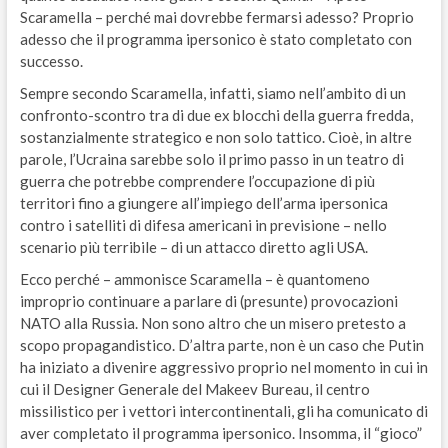
Scaramella – perché mai dovrebbe fermarsi adesso? Proprio
adesso che il programma ipersonico è stato completato con
successo.
Sempre secondo Scaramella, infatti, siamo nell’ambito di un
confronto-scontro tra di due ex blocchi della guerra fredda,
sostanzialmente strategico e non solo tattico. Cioè, in altre
parole, l’Ucraina sarebbe solo il primo passo in un teatro di
guerra che potrebbe comprendere l’occupazione di più
territori fino a giungere all’impiego dell’arma ipersonica
contro i satelliti di difesa americani in previsione – nello
scenario più terribile – di un attacco diretto agli USA.
Ecco perché – ammonisce Scaramella – è quantomeno
improprio continuare a parlare di (presunte) provocazioni
NATO alla Russia. Non sono altro che un misero pretesto a
scopo propagandistico. D’altra parte, non è un caso che Putin
ha iniziato a divenire aggressivo proprio nel momento in cui in
cui il Designer Generale del Makeev Bureau, il centro
missilistico per i vettori intercontinentali, gli ha comunicato di
aver completato il programma ipersonico. Insomma, il “gioco”