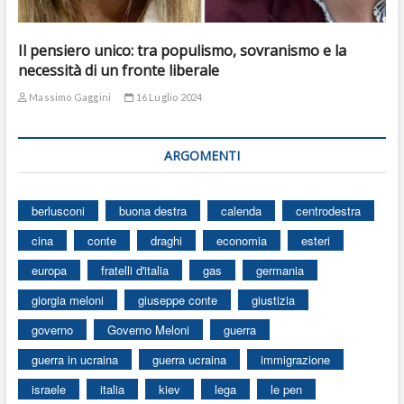
Il pensiero unico: tra populismo, sovranismo e la
necessità di un fronte liberale
Massimo Gaggini
16 Luglio 2024
ARGOMENTI
berlusconi
buona destra
calenda
centrodestra
cina
conte
draghi
economia
esteri
europa
fratelli d'italia
gas
germania
giorgia meloni
giuseppe conte
giustizia
governo
Governo Meloni
guerra
guerra in ucraina
guerra ucraina
immigrazione
israele
italia
kiev
lega
le pen