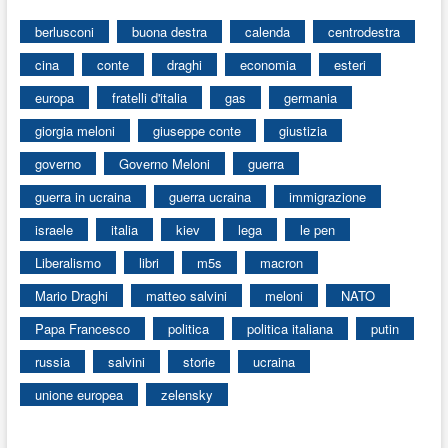
berlusconi
buona destra
calenda
centrodestra
cina
conte
draghi
economia
esteri
europa
fratelli d'italia
gas
germania
giorgia meloni
giuseppe conte
giustizia
governo
Governo Meloni
guerra
guerra in ucraina
guerra ucraina
immigrazione
israele
italia
kiev
lega
le pen
Liberalismo
libri
m5s
macron
Mario Draghi
matteo salvini
meloni
NATO
Papa Francesco
politica
politica italiana
putin
russia
salvini
storie
ucraina
unione europea
zelensky