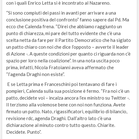
con i quali Enrico Letta si è incontrato al Nazareno.
“Si sono compiuti dei passi in avanti per arrivare a una
conclusione positiva del confronto” fanno sapere dal Pd. Ma
ecco che Calenda frena. “Direi che abbiamo raggiunto un
punto di chiarezza, mi pare del tutto evidente che c’è una
scelta netta da fare per il Partito Democratico che ha siglato
un patto chiaro con noi che dice l’opposto – avverte il leader
di Azione -. A queste condizioni per quanto ci riguarda non c’è
spazio per loro nella coalizione”. In una nota uscita poco
prima, infatti, Nicola Fratoianni aveva affermato che
“l’agenda Draghi non esiste”.
E se Letta prima e Franceschini poi tentavano di fare i
pompieri, Calenda sulla sua posizione è fermo. “Fra noi c’è un
patto, decidete voi – incalza ancora l’ex ministro su Twitter -.
Il terzismo alla volemose bene con noi non funziona. Avete
firmato un patto. Nato, rigassificatori, equilibrio di bilancio,
revisione rdc, agenda Draghi. Dall’altro lato c’è una
dichiarazione al minuto contro tutto questo. Chiarite.
Decidete. Punto”.