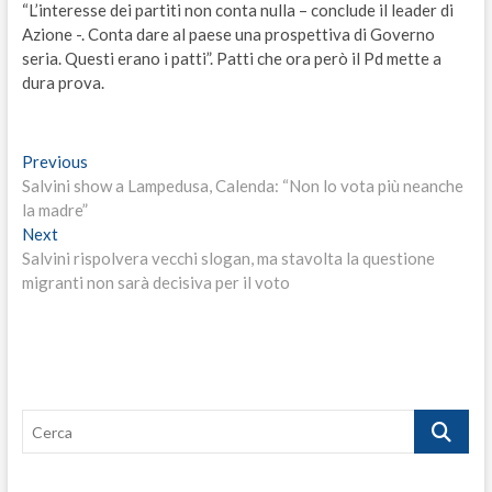
“L’interesse dei partiti non conta nulla – conclude il leader di
Azione -. Conta dare al paese una prospettiva di Governo
seria. Questi erano i patti”. Patti che ora però il Pd mette a
dura prova.
Navigazione
Previous
Previous
post:
Salvini show a Lampedusa, Calenda: “Non lo vota più neanche
articoli
la madre”
Next
Next
post:
Salvini rispolvera vecchi slogan, ma stavolta la questione
migranti non sarà decisiva per il voto
Cerca