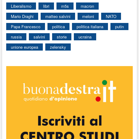
Liberalismo
libri
m5s
macron
Mario Draghi
matteo salvini
meloni
NATO
Papa Francesco
politica
politica italiana
putin
russia
salvini
storie
ucraina
unione europea
zelensky