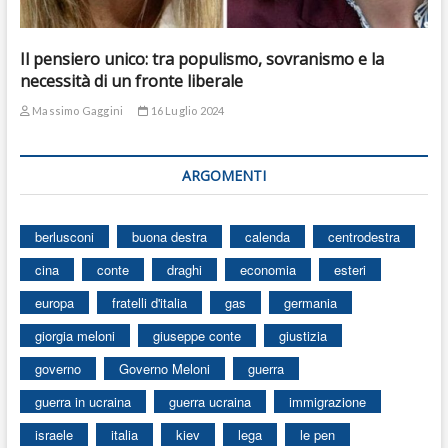
Il pensiero unico: tra populismo, sovranismo e la
necessità di un fronte liberale
Massimo Gaggini
16 Luglio 2024
ARGOMENTI
berlusconi
buona destra
calenda
centrodestra
cina
conte
draghi
economia
esteri
europa
fratelli d'italia
gas
germania
giorgia meloni
giuseppe conte
giustizia
governo
Governo Meloni
guerra
guerra in ucraina
guerra ucraina
immigrazione
israele
italia
kiev
lega
le pen