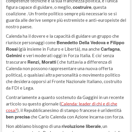
competenze tecniche e la sua franchezza politica, è l’unica
costruire
figura capace di guidare, o meglio,
, questa
coalizione . Un fronte politico sempre più necessario se si
guarda alle derive sempre più estremiste e anti-europeiste del
nostro paese.
Calenda ha il dovere e la capacità di guidare un gruppo che
Benedetto Della Vedova e Filippo
riunisce personaggi come
Rossi
Carfagna
(già insieme in Futuro e Libertà), ma anche
,
Gelmini
e veri moderati oggi in Forza Italia. E cio’ senza
Renzi, Moratti
trascurare
( che tuttavia a differenza di
Calenda non possono rappresentare una nuova offerta
politica), o qualsiasi altra personalità o movimento politico
che desidera opporsi al Fronte Nazionale Italiano, costruito
da FDI e Lega.
Contrariamente a quanto sostenuto da Gaggini in un recente
articolo su questo giornale (
Calenda: leader di chi e di che
cosa?
), il Repubblicanesimo di stampo francese è un’identità
ben precisa
che Carlo Calenda con Azione incarna con forza.
rivoluzione liberale
Non abbiamo bisogno di una
, un