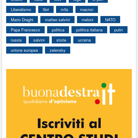
Liberalismo
libri
m5s
macron
Mario Draghi
matteo salvini
meloni
NATO
Papa Francesco
politica
politica italiana
putin
russia
salvini
storie
ucraina
unione europea
zelensky