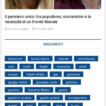
Il pensiero unico: tra populismo, sovranismo e la
necessità di un fronte liberale
Massimo Gaggini
16 Luglio 2024
ARGOMENTI
berlusconi
buona destra
calenda
centrodestra
cina
conte
draghi
economia
esteri
europa
fratelli d'italia
gas
germania
giorgia meloni
giuseppe conte
giustizia
governo
Governo Meloni
guerra
guerra in ucraina
guerra ucraina
immigrazione
israele
italia
kiev
lega
le pen