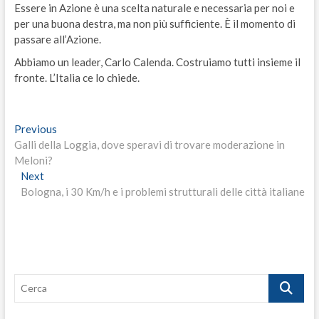
Essere in Azione è una scelta naturale e necessaria per noi e
per una buona destra, ma non più sufficiente. È il momento di
passare all’Azione.
Abbiamo un leader, Carlo Calenda. Costruiamo tutti insieme il
fronte. L’Italia ce lo chiede.
Navigazione
Previous
Previous
post:
Galli della Loggia, dove speravi di trovare moderazione in
articoli
Meloni?
Next
Next
post:
Bologna, i 30 Km/h e i problemi strutturali delle città italiane
Cerca