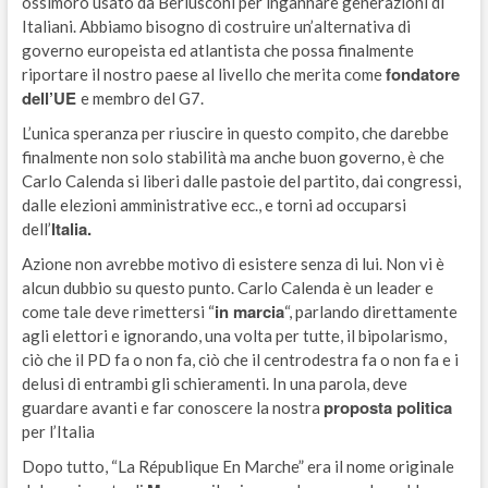
ossimoro usato da Berlusconi per ingannare generazioni di
Italiani. Abbiamo bisogno di costruire un’alternativa di
governo europeista ed atlantista che possa finalmente
fondatore
riportare il nostro paese al livello che merita come
dell’UE
e membro del G7.
L’unica speranza per riuscire in questo compito, che darebbe
finalmente non solo stabilità ma anche buon governo, è che
Carlo Calenda si liberi dalle pastoie del partito, dai congressi,
dalle elezioni amministrative ecc., e torni ad occuparsi
Italia.
dell’
Azione non avrebbe motivo di esistere senza di lui. Non vi è
alcun dubbio su questo punto. Carlo Calenda è un leader e
in marcia
come tale deve rimettersi “
“, parlando direttamente
agli elettori e ignorando, una volta per tutte, il bipolarismo,
ciò che il PD fa o non fa, ciò che il centrodestra fa o non fa e i
delusi di entrambi gli schieramenti. In una parola, deve
proposta politica
guardare avanti e far conoscere la nostra
per l’Italia
Dopo tutto, “La République En Marche” era il nome originale