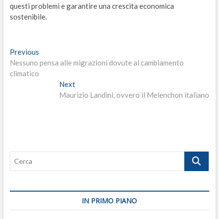
questi problemi e garantire una crescita economica
sostenibile.
Navigazione
Previous
Previous
post:
Nessuno pensa alle migrazioni dovute al cambiamento
articoli
climatico
Next
Next
post:
Maurizio Landini, ovvero il Melenchon italiano
Cerca
IN PRIMO PIANO