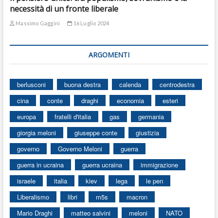
necessità di un fronte liberale
Massimo Gaggini
16 Luglio 2024
ARGOMENTI
berlusconi
buona destra
calenda
centrodestra
cina
conte
draghi
economia
esteri
europa
fratelli d'italia
gas
germania
giorgia meloni
giuseppe conte
giustizia
governo
Governo Meloni
guerra
guerra in ucraina
guerra ucraina
immigrazione
israele
italia
kiev
lega
le pen
Liberalismo
libri
m5s
macron
Mario Draghi
matteo salvini
meloni
NATO