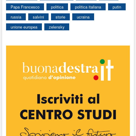
Papa Francesco
politica
politica italiana
putin
russia
salvini
storie
ucraina
unione europea
zelensky