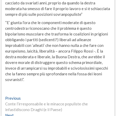
cacciato da svariati anni, proprio da quando la destra
moderata ha smesso di fare il proprio lavoro e si è schiacciata
sempre di più sulle posizioni sovranpopuliste”
“E’ giunta l’ora che le componenti moderate di questo
centrodestra riconoscano che il problema è questo
bipolarismo muscolare che trasforma le coalizioni in prigioni
obbligando i partiti (sedicenti?) liberali ad alleanze
improbabili con ‘alleati’ che non hanno nulla a che fare con
europeismo, laicità, liberalità – ancora Filippo Rossi -. È la
destra moderata e liberale, la Buona Destra, che avrebbe il
dovere morale di distruggere questo schema primordiale,
invece di arrampicarsi su improbabili e scivolosissimi specchi
che la fanno sempre più sprofondare nella fossa dei leoni
sovranisti”.
Navigazione
Previous
Previous
post:
Conte l’irresponsabile e le minacce populiste che
articoli
infastidiscono Draghi (e il Paese)
Next
Next