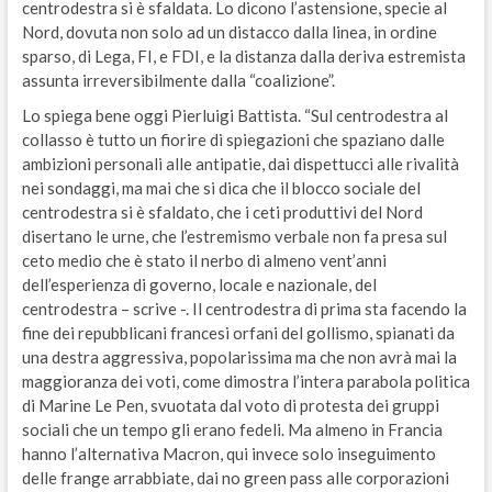
centrodestra si è sfaldata. Lo dicono l’astensione, specie al
Nord, dovuta non solo ad un distacco dalla linea, in ordine
sparso, di Lega, FI, e FDI, e la distanza dalla deriva estremista
assunta irreversibilmente dalla “coalizione”.
Lo spiega bene oggi Pierluigi Battista. “Sul centrodestra al
collasso è tutto un fiorire di spiegazioni che spaziano dalle
ambizioni personali alle antipatie, dai dispettucci alle rivalità
nei sondaggi, ma mai che si dica che il blocco sociale del
centrodestra si è sfaldato, che i ceti produttivi del Nord
disertano le urne, che l’estremismo verbale non fa presa sul
ceto medio che è stato il nerbo di almeno vent’anni
dell’esperienza di governo, locale e nazionale, del
centrodestra – scrive -. Il centrodestra di prima sta facendo la
fine dei repubblicani francesi orfani del gollismo, spianati da
una destra aggressiva, popolarissima ma che non avrà mai la
maggioranza dei voti, come dimostra l’intera parabola politica
di Marine Le Pen, svuotata dal voto di protesta dei gruppi
sociali che un tempo gli erano fedeli. Ma almeno in Francia
hanno l’alternativa Macron, qui invece solo inseguimento
delle frange arrabbiate, dai no green pass alle corporazioni