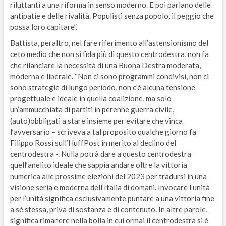
riluttanti a una riforma in senso moderno. E poi parlano delle
antipatie e delle rivalità. Populisti senza popolo, il peggio che
possa loro capitare”.
Battista, peraltro, nel fare riferimento all’astensionismo del
ceto medio che non si fida più di questo centrodestra, non fa
che rilanciare la necessità di una Buona Destra moderata,
moderna e liberale. “Non ci sono programmi condivisi, non ci
sono strategie di lungo periodo, non c’è alcuna tensione
progettuale e ideale in quella coalizione, ma solo
un’ammucchiata di partiti in perenne guerra civile,
(auto)obbligati a stare insieme per evitare che vinca
l’avversario – scriveva a tal proposito qualche giorno fa
Filippo Rossi sull’HuffPost in merito al declino del
centrodestra -. Nulla potrà dare a questo centrodestra
quell’anelito ideale che sappia andare oltre la vittoria
numerica alle prossime elezioni del 2023 per tradursi in una
visione seria e moderna dell’Italia di domani. Invocare l’unità
per l’unità significa esclusivamente puntare a una vittoria fine
a sé stessa, priva di sostanza e di contenuto. In altre parole,
significa rimanere nella bolla in cui ormai il centrodestra si è