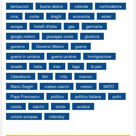
berlusconi
buona destra
calenda
centrodestra
cina
conte
draghi
economia
esteri
europa
fratelli d'italia
gas
germania
giorgia meloni
giuseppe conte
giustizia
governo
Governo Meloni
guerra
guerra in ucraina
guerra ucraina
immigrazione
israele
italia
kiev
lega
le pen
Liberalismo
libri
m5s
macron
Mario Draghi
matteo salvini
meloni
NATO
Papa Francesco
politica
politica italiana
putin
russia
salvini
storie
ucraina
unione europea
zelensky