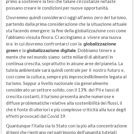
primo a sostenere la tesi che talune circostanze nefaste
possano creare le condizioni per nuove opportunità.
Dovremmo quindi considerarci oggi all’anno zero del turismo,
partendo dalla prima considerazione che la situazione attuale
sta facendo emergere: la fine della globalizzazione così come
l’abbiamo vissuta finora. Ci accingiamo a vivere una nuova
globalizzazione
era in cui dovremo confrontarci con la
green
globalizzazione digitale
e la
. Dobbiamo tenere a
mente che nel mondo siamo sette miliardi di abitanti in
continua crescita, soprattutto in alcune aree del pianeta. La
tutela ambientale sarà quindi centrale per il nostro futuro e,
così come la cultura, sempre più imprescindibilmente legata al
turismo. Seppur a livello nazionale sia generalmente
considerato un settore solido, con il 13% del Pil e tassi di
crescita costanti, il turismo presenta anche numerose e
diffuse problematiche relative alla sostenibilità dei flussi, il
che è fonte di ulteriori e più complesse criticità alla luce degli
effetti provocati dal Covid 19.
Quantunque l’Italia sia lo Stato con la più alta concentrazione
di beni che rientrano nel patrimonio dell’umanità tutelati