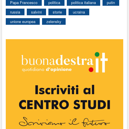
Papa Francesco
politica
politica italiana
putin
russia
salvini
storie
ucraina
unione europea
zelensky