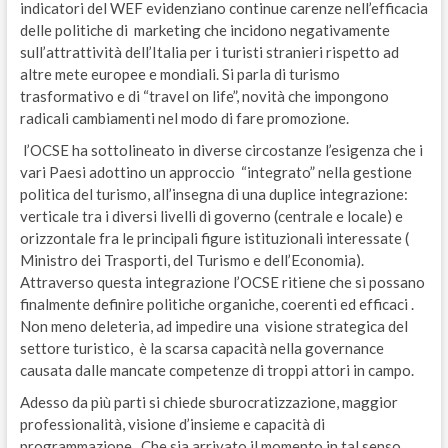
indicatori del WEF evidenziano continue carenze nell’efficacia
delle politiche di marketing che incidono negativamente
sull’attrattività dell’Italia per i turisti stranieri rispetto ad
altre mete europee e mondiali. Si parla di turismo
trasformativo e di “travel on life”, novità che impongono
radicali cambiamenti nel modo di fare promozione.
l’OCSE ha sottolineato in diverse circostanze l’esigenza che i
vari Paesi adottino un approccio “integrato” nella gestione
politica del turismo, all’insegna di una duplice integrazione:
verticale tra i diversi livelli di governo (centrale e locale) e
orizzontale fra le principali figure istituzionali interessate (
Ministro dei Trasporti, del Turismo e dell’Economia).
Attraverso questa integrazione l’OCSE ritiene che si possano
finalmente definire politiche organiche, coerenti ed efficaci .
Non meno deleteria, ad impedire una visione strategica del
settore turistico, è la scarsa capacità nella governance
causata dalle mancate competenze di troppi attori in campo.
Adesso da più parti si chiede sburocratizzazione, maggior
professionalità, visione d’insieme e capacità di
programmazione . Che sia arrivato il momento in tal senso