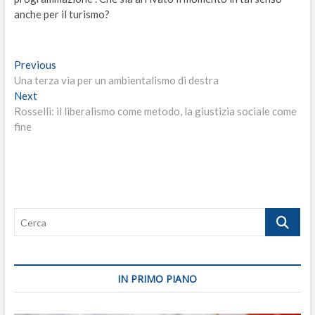
anche per il turismo?
Navigazione
Previous
Previous
post:
Una terza via per un ambientalismo di destra
articoli
Next
Next
post:
Rosselli: il liberalismo come metodo, la giustizia sociale come
fine
Cerca
IN PRIMO PIANO