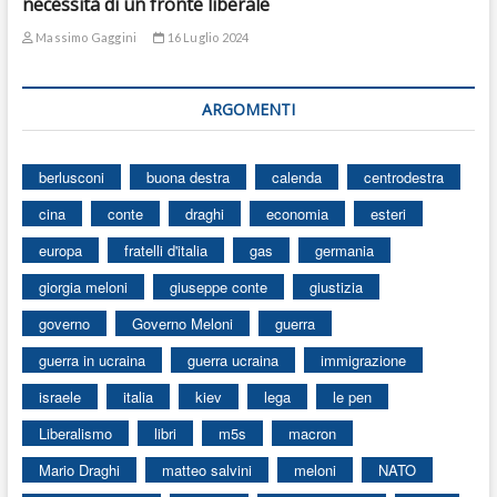
necessità di un fronte liberale
Massimo Gaggini
16 Luglio 2024
ARGOMENTI
berlusconi
buona destra
calenda
centrodestra
cina
conte
draghi
economia
esteri
europa
fratelli d'italia
gas
germania
giorgia meloni
giuseppe conte
giustizia
governo
Governo Meloni
guerra
guerra in ucraina
guerra ucraina
immigrazione
israele
italia
kiev
lega
le pen
Liberalismo
libri
m5s
macron
Mario Draghi
matteo salvini
meloni
NATO