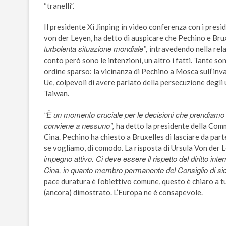
“tranelli”.
Il presidente Xi Jinping in video conferenza con i pres
von der Leyen, ha detto di auspicare che Pechino e Bru
turbolenta situazione mondiale”,
intravedendo nella rela
conto però sono le intenzioni, un altro i fatti. Tante s
ordine sparso: la vicinanza di Pechino a Mosca sull’inva
Ue, colpevoli di avere parlato della persecuzione degli 
Taiwan.
“È un momento cruciale per le decisioni che prendiamo n
conviene a nessuno”,
ha detto la presidente della Com
Cina. Pechino ha chiesto a Bruxelles di lasciare da part
se vogliamo, di comodo. La risposta di Ursula Von der 
impegno attivo. Ci deve essere il rispetto del diritto inter
Cina, in quanto membro permanente del Consiglio di sic
pace duratura è l’obiettivo comune, questo è chiaro a tu
(ancora) dimostrato. L’Europa ne è consapevole.