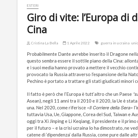
ESTERI
Giro di vite: l’Europa di
Cina
Cristina La Bella
1 Aprile 2022
guerra in ucraina
uni
Probabilmente Dante avrebbe inserito il Dragone nella I
questo sembra essere il sottile piano della Cina: allon
e i suoi media hanno provato a mettere il vecchio contin
provocato la Russia attraverso l’espansione della Nat
Pechino è portato a trattare gli stati giudicati minori co
“sa
Il fatto è però che l’Europa è tutt’altro che un Paese
Asean), negli 11 anni tra il 2010 e il 2020, la Ue è stata
«Il Corriere della Sera»
una. Nel 2020, come riferisce
l’
tuttavia Usa, Ue, Giappone, Corea del Sud, Taiwan e Au
oggi tra Xi Jinping e Li Keqiang, il presidente e il primo
per il futuro – e la crisi ucraina lo ha dimostrato, ne ve
catene di ‘dipendenza’ dalla Russia, come pure dalle alt