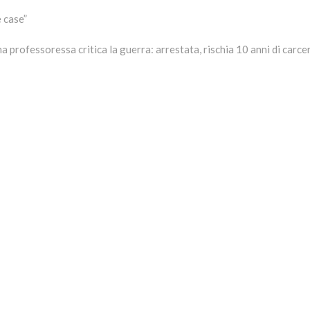
 case”
t
:
na professoressa critica la guerra: arrestata, rischia 10 anni di carce