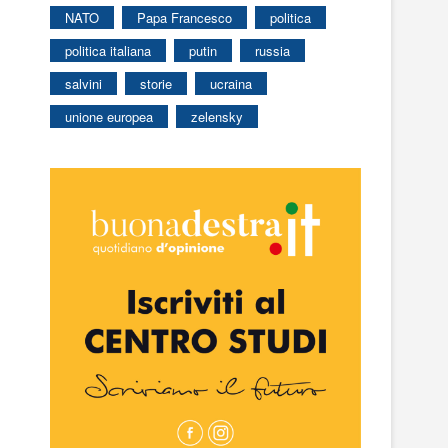
NATO
Papa Francesco
politica
politica italiana
putin
russia
salvini
storie
ucraina
unione europea
zelensky