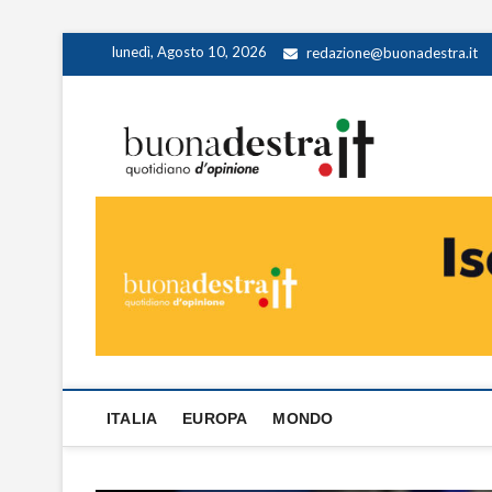
Skip
lunedì, Agosto 10, 2026
redazione@buonadestra.it
to
content
Buona
QUOTIDIANO D
ITALIA
EUROPA
MONDO