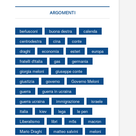
ARGOMENTI
berlusconi
buona destra
calenda
centrodestra
cina
conte
draghi
economia
esteri
europa
fratelli d'italia
gas
germania
giorgia meloni
giuseppe conte
giustizia
governo
Governo Meloni
guerra
guerra in ucraina
guerra ucraina
immigrazione
israele
italia
kiev
lega
le pen
Liberalismo
libri
m5s
macron
Mario Draghi
matteo salvini
meloni