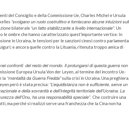
identi del Consiglio e della Commissione Ue, Charles Michel e Ursula
“svolgano un ruolo costruttivo e forniscano alcune intuizioni sul
xelles
“un fatto stabilizzante a livello internazionale”.
zione bilaterale
Un
ono le ombre che hanno caratterizzato quest’importante vertice. In
sione in Ucraina, le tensioni per le sanzioni cinesi contro parlamenta
uiguri; e ancora quelle contro la Lituania, ritenuta troppo amica di
ei confronti del resto del mondo. Il prolungarsi di questa guerra non
missione Europea Ursula Von der Leyen, al termine del incontro Ue-
“mentalità da Guerra Fredda”
e la
sulla crisi in Ucraina. Una preghiera
“L’equidistanza non è sufficiente, serve un
Leyen però è stata precisa:
nazionale e della sovranità e dell’integrità territoriale dell’Ucraina. La
urezza dell’Onu, ha una responsabilità speciale”.
Che costruire una
tti, ma perché si realizzi serve una franchezza che la Cina non ha