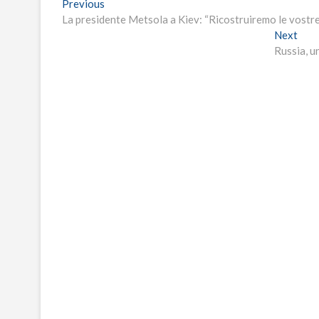
Navigazione
Previous
Previous
post:
La presidente Metsola a Kiev: “Ricostruiremo le vostre
articoli
Nex
Next
post
Russia, u