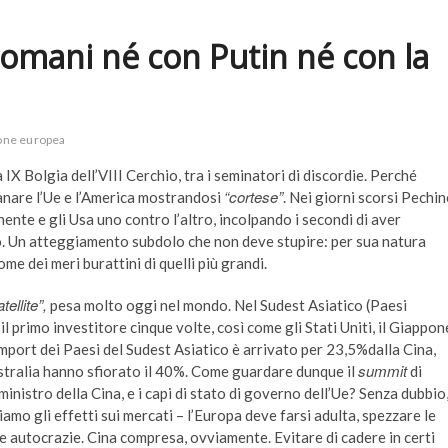
 domani né con Putin né con la
one europea
X Bolgia dell’VIII Cerchio, tra i seminatori di discordie. Perché
“cortese”
tanare l’Ue e l’America mostrandosi
. Nei giorni scorsi Pechi
ente e gli Usa uno contro l’altro, incolpando i secondi di aver
o. Un atteggiamento subdolo che non deve stupire: per sua natura
me dei meri burattini di quelli più grandi.
tellite”,
pesa molto oggi nel mondo. Nel Sudest Asiatico (Paesi
 il primo investitore cinque volte, così come gli Stati Uniti, il Giappon
import dei Paesi del Sudest Asiatico è arrivato per 23,5%dalla Cina,
summit
stralia hanno sfiorato il 40%. Come guardare dunque il
di
 ministro della Cina, e i capi di stato di governo dell’Ue? Senza dubbio
diamo gli effetti sui mercati – l’Europa deve farsi adulta, spezzare le
re autocrazie. Cina compresa, ovviamente. Evitare di cadere in certi