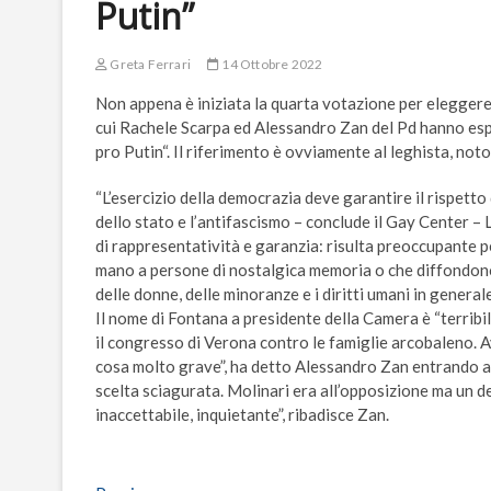
Putin”
Greta Ferrari
14 Ottobre 2022
Non appena è iniziata la quarta votazione per eleggere
cui Rachele Scarpa ed Alessandro Zan del Pd hanno esp
pro Putin“. Il riferimento è ovviamente al leghista, noto p
“L’esercizio della democrazia deve garantire il rispetto 
dello stato e l’antifascismo – conclude il Gay Center –
di rappresentatività e garanzia: risulta preoccupante pe
mano a persone di nostalgica memoria o che diffondono 
delle donne, delle minoranze e i diritti umani in generale
Il nome di Fontana a presidente della Camera è “terribi
il congresso di Verona contro le famiglie arcobaleno. 
cosa molto grave”, ha detto Alessandro Zan entrando a
scelta sciagurata. Molinari era all’opposizione ma un 
inaccettabile, inquietante”, ribadisce Zan.