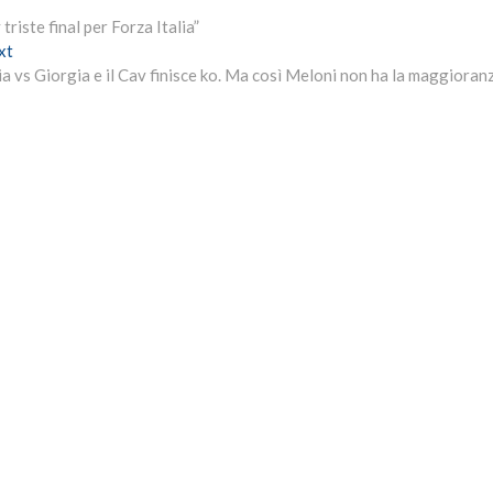
triste final per Forza Italia”
Next
xt
post:
ia vs Giorgia e il Cav finisce ko. Ma così Meloni non ha la maggioran