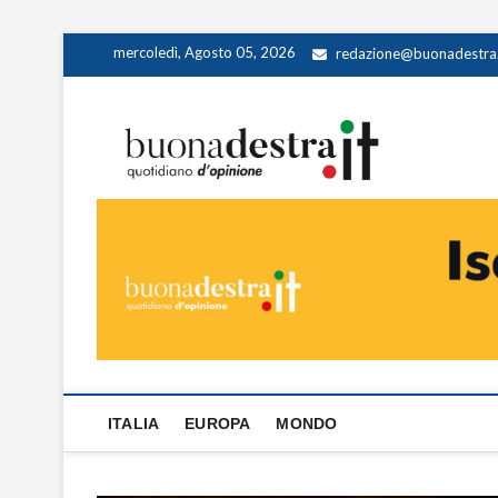
Skip
mercoledì, Agosto 05, 2026
redazione@buonadestra.
to
content
Buona
QUOTIDIANO D
ITALIA
EUROPA
MONDO