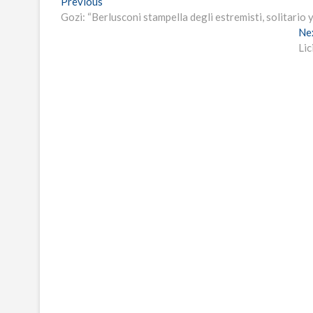
Navigazione
Previous
Previous
post:
Gozi: “Berlusconi stampella degli estremisti, solitario y 
articoli
Ne
Lic