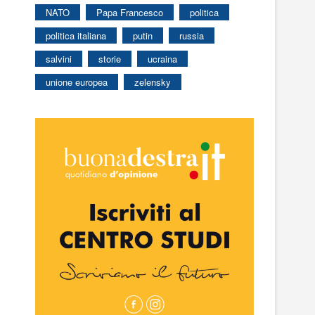
NATO
Papa Francesco
politica
politica italiana
putin
russia
salvini
storie
ucraina
unione europea
zelensky