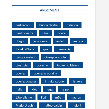
ARGOMENTI
berlusconi
buona destra
calenda
centrodestra
cina
conte
draghi
economia
esteri
europa
fratelli d'italia
gas
germania
giorgia meloni
giuseppe conte
giustizia
governo
Governo Meloni
guerra
guerra in ucraina
guerra ucraina
immigrazione
israele
italia
kiev
lega
le pen
Liberalismo
libri
m5s
macron
Mario Draghi
matteo salvini
meloni