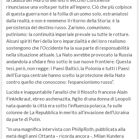
rinunciasse una volta per tutte all’impero. Ciò che più colpisce
di questa guerra non è la follia di un uomo solo, estraniatosi
dalla realtà, e non è nemmeno il ritorno della Storia: è la
persistenza del destino russo. Zarismo, comunismo,
putinismo: la continuità imperiale prevale su tutte le rotture.
Alcuni spiriti fieri della loro imparzialità e del loro realismo
sostengono che l’Occidente ha la sua parte di responsabilità
nella situazione attuale. La Nato avrebbe provocato la Russia
andandola a sfidare fino sotto le sue nuove frontiere. Questa
tesi, però, non regge: i Paesi Baltici, la Polonia e tutti i Paesi
dell’Europa centrale hanno scelto la protezione della Nato
contro quello che conoscono: l’espansionismo russo”.
Lucida e inappuntabile l’analisi che il filosofo francese Alain
Finkielkraut, ebreo aschenazita, figlio di una donna di Leopoli
nata quando la città era sotto l’influenza polacca, fa sulle
colonne de La Repubblica in merito all’invasione dell’Ucraina
da parte di Putin.
“In una magnifica intervista con PhilipRoth, pubblicata alla
metà degli anni Ottanta – ricorda ancora -, Milan Kundera