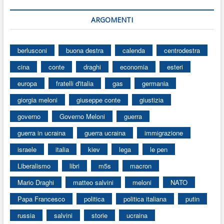
ARGOMENTI
berlusconi
buona destra
calenda
centrodestra
cina
conte
draghi
economia
esteri
europa
fratelli d'italia
gas
germania
giorgia meloni
giuseppe conte
giustizia
governo
Governo Meloni
guerra
guerra in ucraina
guerra ucraina
immigrazione
israele
italia
kiev
lega
le pen
Liberalismo
libri
m5s
macron
Mario Draghi
matteo salvini
meloni
NATO
Papa Francesco
politica
politica italiana
putin
russia
salvini
storie
ucraina