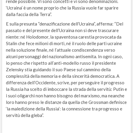
rende possibile. Vi sono concetti e vi sono denominazioni.
‘Ucraina’ è un nome proprio che la Russia vuole far sparire
dalla faccia della Terra”.
E sulla presunta “denazificazione dell’Ucraina”, afferma: “Del
passato e del presente dell’Ucraina non si deve trascurare
niente: né Holodomor, la spaventosa carestia provocata da
Stalin che fece milioni di morti, né il ruolo delle parti ucraine
nella soluzione finale, né l’attuale condiscendenza verso
alcuni personaggi del nazionalismo antisemita. In ogni caso,
io penso che rispetto all’anti-modello russo il presidente
Zelensky stia guidando il suo Paese sul cammino della
complessità della memoria e della sincerità democratica. A
differenza dell’Occidente, scrive, per perseguire il progresso
la Russia ha scelto di imboccare la strada della servitù: Putin e
i suoi oligarchi non hanno bisogno del marxismo, ma neanche
loro hanno preso le distanze da quella che Grossman definisce
‘la maledizione della Russia’: la connessione tra progresso e
servitù della gleba”.