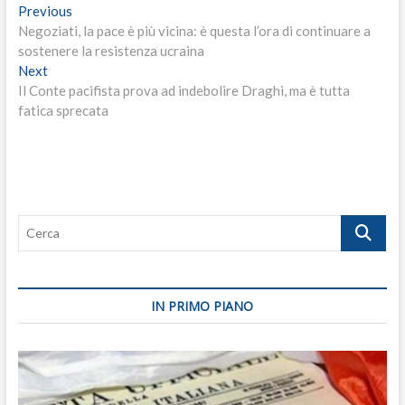
Navigazione
Previous
Previous
post:
Negoziati, la pace è più vicina: è questa l’ora di continuare a
articoli
sostenere la resistenza ucraina
Next
Next
post:
Il Conte pacifista prova ad indebolire Draghi, ma è tutta
fatica sprecata
Cerca
IN PRIMO PIANO