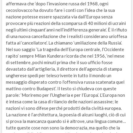
affermava che ‘dopo l’invasione russa del 1968, ogni
cecoslovacco ha dovuto fare i conti con l’idea che la sua
nazione potesse essere spazzata via dall’Europa senza
provocare più reazioni della scomparsa di 40 milioni di ucraini
negli ultimi cinquant’anni nell’indifferenza generale’. È il rifiuto
di una nuova cancellazione che i realisti considerano un’offesa
fatta al ‘cancellatore’. La chiamano ‘umiliazione della Russia’.
Nel suo saggio ‘La tragedia dell’Europa centrale, l’Occidente
rapito’ sempre Milan Kundera ricorda che nel 1956, ‘nel mese
di settembre, pochi minuti prima che il suo ufficio fosse
devastato dall’artiglieria, il direttore dell’agenzia di stampa
ungherese spedì per telescrivente in tutto il mondo un
messaggio disperato contro l’offensiva russa scatenata quel
mattino contro Budapest’. Il testo si chiudeva con queste
parole: ‘Moriremo per l’Ungheria e per l’Europa’. L’Europa non
è intesa come la casa di rilancio delle nazioni assassine; le
nazioni vi sono difese perché prodotti della civiltà europea.
La nazione è l’architettura, la poesia di alcuni luoghi, ciò di cui
si prova la mancanza quando si è altrove, una lingua comune…
tutte queste cose non sono la democrazia, ma quello che la