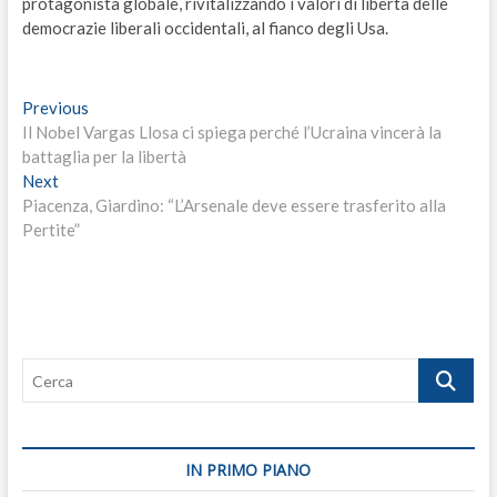
protagonista globale, rivitalizzando i valori di libertà delle
democrazie liberali occidentali, al fianco degli Usa.
Navigazione
Previous
Previous
post:
Il Nobel Vargas Llosa ci spiega perché l’Ucraina vincerà la
articoli
battaglia per la libertà
Next
Next
post:
Piacenza, Giardino: “L’Arsenale deve essere trasferito alla
Pertite”
Cerca
IN PRIMO PIANO