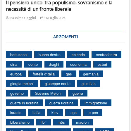
Il pensiero unico: tra populismo, sovranismo e la
necessità di un fronte liberale
Massimo Gaggini
16 Luglio 2024
ARGOMENTI
berlusconi
buona destra
calenda
centrodestra
cina
conte
draghi
economia
esteri
europa
fratelli d'italia
gas
germania
giorgia meloni
giuseppe conte
giustizia
governo
Governo Meloni
guerra
guerra in ucraina
guerra ucraina
immigrazione
israele
italia
kiev
lega
le pen
Liberalismo
libri
m5s
macron