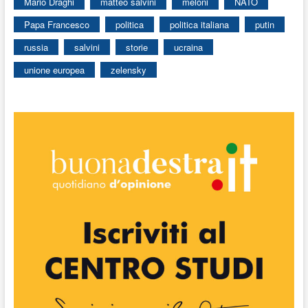
Mario Draghi
matteo salvini
meloni
NATO
Papa Francesco
politica
politica italiana
putin
russia
salvini
storie
ucraina
unione europea
zelensky