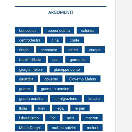
ARGOMENTI
berlusconi
buona destra
calenda
centrodestra
cina
conte
draghi
economia
esteri
europa
fratelli d'italia
gas
germania
giorgia meloni
giuseppe conte
giustizia
governo
Governo Meloni
guerra
guerra in ucraina
guerra ucraina
immigrazione
israele
italia
kiev
lega
le pen
Liberalismo
libri
m5s
macron
Mario Draghi
matteo salvini
meloni