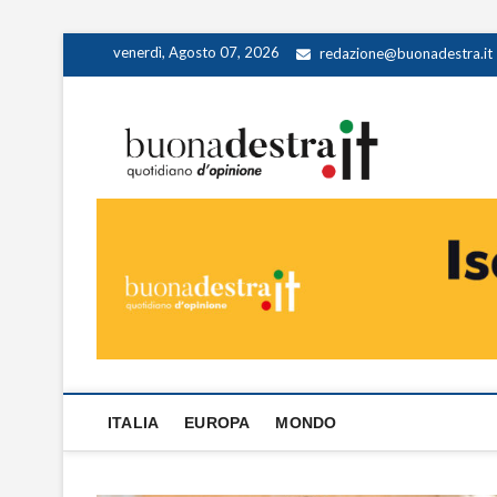
Skip
venerdì, Agosto 07, 2026
redazione@buonadestra.it
to
content
Buona
QUOTIDIANO D
ITALIA
EUROPA
MONDO