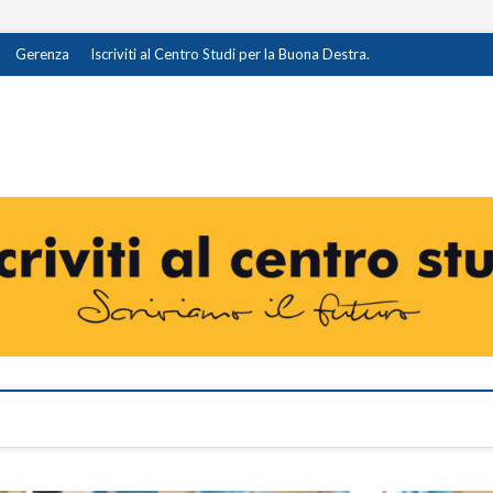
Gerenza
Iscriviti al Centro Studi per la Buona Destra.
destra.it
I OPINIONE