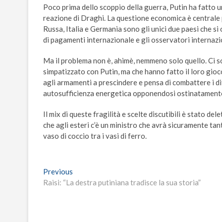
Poco prima dello scoppio della guerra, Putin ha fatto un
reazione di Draghi. La questione economica è centrale 
Russa, Italia e Germania sono gli unici due paesi che si
di pagamenti internazionale e gli osservatori internazio
Ma il problema non è, ahimè, nemmeno solo quello. Ci s
simpatizzato con Putin, ma che hanno fatto il loro gioc
agli armamenti a prescindere e pensa di combattere i di
autosufficienza energetica opponendosi ostinatamente al
Il mix di queste fragilità e scelte discutibili è stato de
che agli esteri c’è un ministro che avrà sicuramente ta
vaso di coccio tra i vasi di ferro.
Navigazione
Previous
Previous
post:
Raisi: “La destra putiniana tradisce la sua storia”
articoli