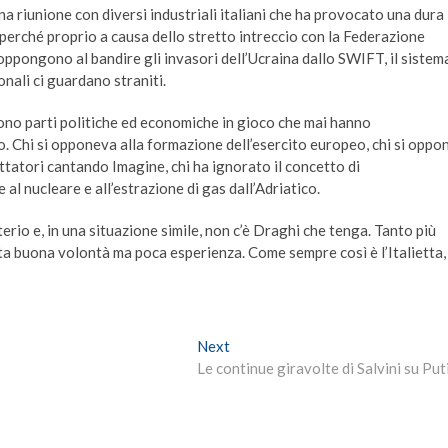
a riunione con diversi industriali italiani che ha provocato una dura
perché proprio a causa dello stretto intreccio con la Federazione
 oppongono al bandire gli invasori dell’Ucraina dallo SWIFT, il sistem
nali ci guardano straniti.
ono parti politiche ed economiche in gioco che mai hanno
o. Chi si opponeva alla formazione dell’esercito europeo, chi si oppo
ttatori cantando Imagine, chi ha ignorato il concetto di
 nucleare e all’estrazione di gas dall’Adriatico.
leterio e, in una situazione simile, non c’è Draghi che tenga. Tanto più
nta buona volontà ma poca esperienza. Come sempre così è l’Italietta,
Next
Next
post:
Le continue giravolte di Salvini su Put