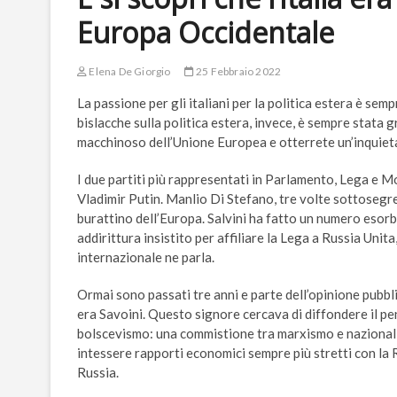
Europa Occidentale
Elena De Giorgio
25 Febbraio 2022
La passione per gli italiani per la politica estera è semp
bislacche sulla politica estera, invece, è sempre stata
macchinoso dell’Unione Europea e otterrete un’inquieta
I due partiti più rappresentati in Parlamento, Lega e M
Vladimir Putin. Manlio Di Stefano, tre volte sottosegret
burattino dell’Europa. Salvini ha fatto un numero esorbi
addirittura insistito per affiliare la Lega a Russia Unita,
internazionale ne parla.
Ormai sono passati tre anni e parte dell’opinione pubblic
era Savoini. Questo signore cercava di diffondere il pe
bolscevismo: una commistione tra marxismo e nazionalis
intessere rapporti economici sempre più stretti con la
Russia.