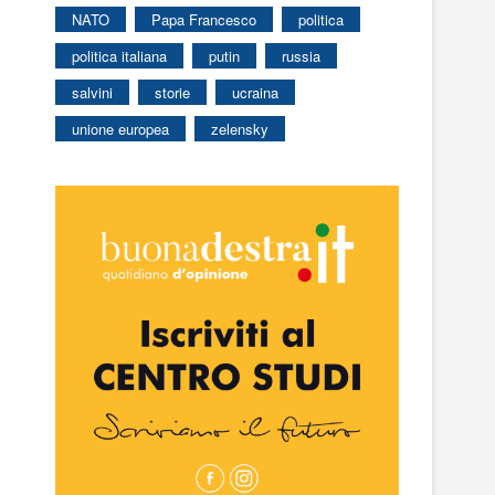
NATO
Papa Francesco
politica
politica italiana
putin
russia
salvini
storie
ucraina
unione europea
zelensky