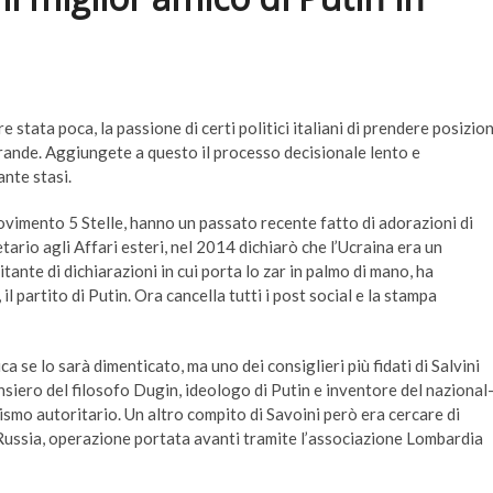
re stata poca, la passione di certi politici italiani di prendere posizion
 grande. Aggiungete a questo il processo decisionale lento e
nte stasi.
ovimento 5 Stelle, hanno un passato recente fatto di adorazioni di
ario agli Affari esteri, nel 2014 dichiarò che l’Ucraina era un
tante di dichiarazioni in cui porta lo zar in palmo di mano, ha
 il partito di Putin. Ora cancella tutti i post social e la stampa
a se lo sarà dimenticato, ma uno dei consiglieri più fidati di Salvini
nsiero del filosofo Dugin, ideologo di Putin e inventore del nazional
mo autoritario. Un altro compito di Savoini però era cercare di
 Russia, operazione portata avanti tramite l’associazione Lombardia