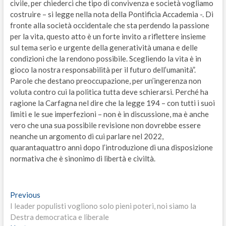
civile, per chiederci che tipo di convivenza e società vogliamo
costruire – si legge nella nota della Pontificia Accademia -. Di
fronte alla società occidentale che sta perdendo la passione
per la vita, questo atto è un forte invito a riflettere insieme
sul tema serio e urgente della generatività umana e delle
condizioni che la rendono possibile. Scegliendo la vita è in
gioco la nostra responsabilità per il futuro dell’umanità”.
Parole che destano preoccupazione, per un’ingerenza non
voluta contro cui la politica tutta deve schierarsi. Perché ha
ragione la Carfagna nel dire che la legge 194 – con tutti i suoi
limiti e le sue imperfezioni – non è in discussione, ma è anche
vero che una sua possibile revisione non dovrebbe essere
neanche un argomento di cui parlare nel 2022,
quarantaquattro anni dopo l’introduzione di una disposizione
normativa che è sinonimo di libertà e civiltà.
Navigazione
Previous
Previous
post:
I leader populisti vogliono solo pieni poteri, noi siamo la
articoli
Destra democratica e liberale