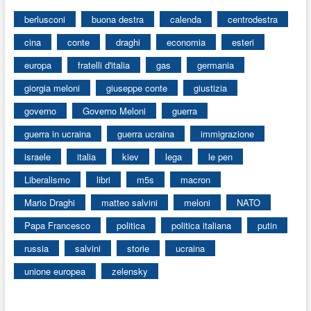
berlusconi
buona destra
calenda
centrodestra
cina
conte
draghi
economia
esteri
europa
fratelli d'italia
gas
germania
giorgia meloni
giuseppe conte
giustizia
governo
Governo Meloni
guerra
guerra in ucraina
guerra ucraina
immigrazione
israele
italia
kiev
lega
le pen
Liberalismo
libri
m5s
macron
Mario Draghi
matteo salvini
meloni
NATO
Papa Francesco
politica
politica italiana
putin
russia
salvini
storie
ucraina
unione europea
zelensky