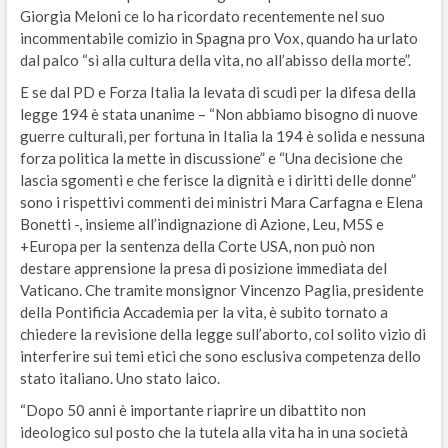
Giorgia Meloni ce lo ha ricordato recentemente nel suo
incommentabile comizio in Spagna pro Vox, quando ha urlato
dal palco “sì alla cultura della vita, no all’abisso della morte”.
E se dal PD e Forza Italia la levata di scudi per la difesa della
legge 194 è stata unanime – “Non abbiamo bisogno di nuove
guerre culturali, per fortuna in Italia la 194 è solida e nessuna
forza politica la mette in discussione” e “Una decisione che
lascia sgomenti e che ferisce la dignità e i diritti delle donne”
sono i rispettivi commenti dei ministri Mara Carfagna e Elena
Bonetti -, insieme all’indignazione di Azione, Leu, M5S e
+Europa per la sentenza della Corte USA, non può non
destare apprensione la presa di posizione immediata del
Vaticano. Che tramite monsignor Vincenzo Paglia, presidente
della Pontificia Accademia per la vita, è subito tornato a
chiedere la revisione della legge sull’aborto, col solito vizio di
interferire sui temi etici che sono esclusiva competenza dello
stato italiano. Uno stato laico.
“Dopo 50 anni è importante riaprire un dibattito non
ideologico sul posto che la tutela alla vita ha in una società