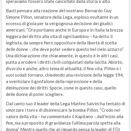
speravamo fossero state cancellate dalla storia è alto.
Basti pensare alla reazione del nostrano Bernardo Guy
Simone Pillon, senatore della Lega, esploso esultante in un
eccesso di gioia per la vergognosa decisione dei giudici
americani. “Ora portiamo anche in Europa e in Italia la brezza
leggera del diritto alla vita di ogni bambino – ha detto il
leghista, da sempre fiero oppositore della libertà di scelta
delle donne -, che deve poter vedere questo bel cielo azzurro”.
Una dichiarazione che chiaramente, in questo è in altri casi,
punta a erodere i diritti civili conquistati dalla laicità. Aborto,
divorzio e anche, altro tema di attualità, il fine vita. Pillon e i
suoi sodali tornano, chiedendo una revisione della legge 194,
a sventolare il gonfalone della repressione e della
diminuzione dei diritti. Specie, come in questo caso, quello
delle donne di poter scegliere.
Dal canto suo il leader della Lega Matteo Salvini ha tentato di
smorzare i toni e di disinnescare la bomba Pillon. “Credo nel
valore della vita – ha commentato il Kapitano -, dall’inizio alla
fine, ma a proposito di gravidanza l’ultima parola spetta alla
donna”. Mentre quello che al riguardo pensa la leader di FDI