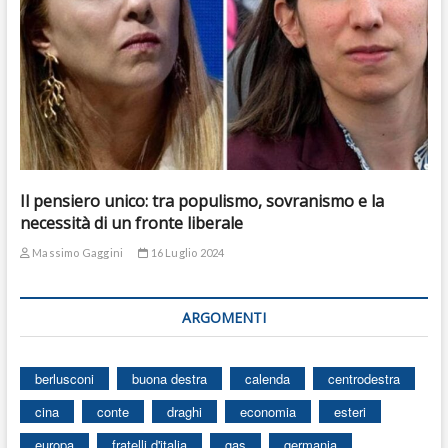
Il pensiero unico: tra populismo, sovranismo e la
necessità di un fronte liberale
Massimo Gaggini
16 Luglio 2024
ARGOMENTI
berlusconi
buona destra
calenda
centrodestra
cina
conte
draghi
economia
esteri
europa
fratelli d'italia
gas
germania