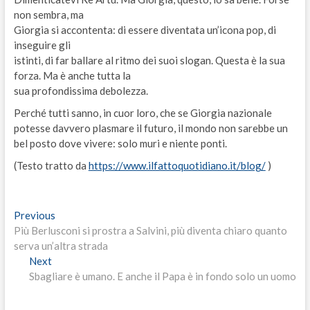
non sembra, ma
Giorgia si accontenta: di essere diventata un’icona pop, di
inseguire gli
istinti, di far ballare al ritmo dei suoi slogan. Questa è la sua
forza. Ma è anche tutta la
sua profondissima debolezza.
Perché tutti sanno, in cuor loro, che se Giorgia nazionale
potesse davvero plasmare il futuro, il mondo non sarebbe un
bel posto dove vivere: solo muri e niente ponti.
(Testo tratto da
https://www.ilfattoquotidiano.it/blog/
)
Navigazione
Previous
Previous
post:
Più Berlusconi si prostra a Salvini, più diventa chiaro quanto
articoli
serva un’altra strada
Next
Next
post:
Sbagliare è umano. E anche il Papa è in fondo solo un uomo