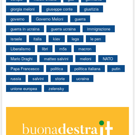
giorgia meloni
giuseppe conte
giustizia
governo
Governo Meloni
guerra
guerra in ucraina
guerra ucraina
immigrazione
israele
italia
kiev
lega
le pen
Liberalismo
libri
m5s
macron
Mario Draghi
matteo salvini
meloni
NATO
Papa Francesco
politica
politica italiana
putin
russia
salvini
storie
ucraina
unione europea
zelensky