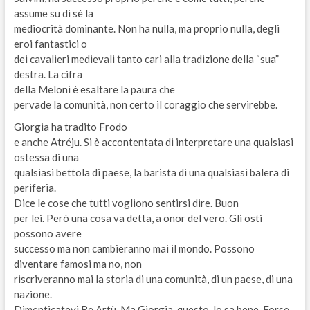
assume su di sé la
mediocrità dominante. Non ha nulla, ma proprio nulla, degli
eroi fantastici o
dei cavalieri medievali tanto cari alla tradizione della “sua”
destra. La cifra
della Meloni è esaltare la paura che
pervade la comunità, non certo il coraggio che servirebbe.
Giorgia ha tradito Frodo
e anche Atréju. Si è accontentata di interpretare una qualsiasi
ostessa di una
qualsiasi bettola di paese, la barista di una qualsiasi balera di
periferia.
Dice le cose che tutti vogliono sentirsi dire. Buon
per lei. Però una cosa va detta, a onor del vero. Gli osti
possono avere
successo ma non cambieranno mai il mondo. Possono
diventare famosi ma no, non
riscriveranno mai la storia di una comunità, di un paese, di una
nazione.
Dimenticatevi Re Artù. Ma Giorgia, questo, lo sa bene. Forse