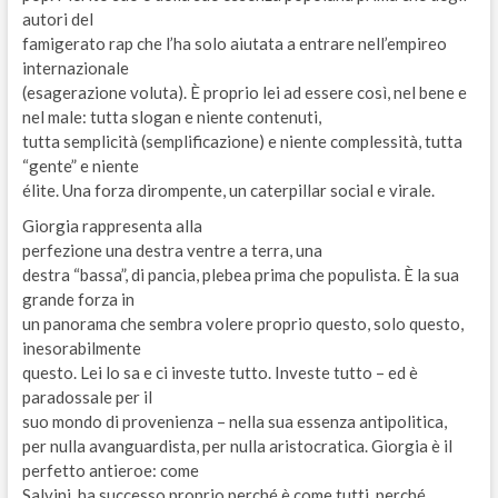
autori del
famigerato rap che l’ha solo aiutata a entrare nell’empireo
internazionale
(esagerazione voluta). È proprio lei ad essere così, nel bene e
nel male: tutta slogan e niente contenuti,
tutta semplicità (semplificazione) e niente complessità, tutta
“gente” e niente
élite. Una forza dirompente, un caterpillar social e virale.
Giorgia rappresenta alla
perfezione una destra ventre a terra, una
destra “bassa”, di pancia, plebea prima che populista. È la sua
grande forza in
un panorama che sembra volere proprio questo, solo questo,
inesorabilmente
questo. Lei lo sa e ci investe tutto. Investe tutto – ed è
paradossale per il
suo mondo di provenienza – nella sua essenza antipolitica,
per nulla avanguardista, per nulla aristocratica. Giorgia è il
perfetto antieroe: come
Salvini, ha successo proprio perché è come tutti, perché