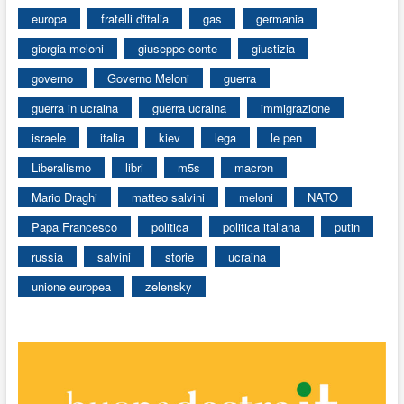
europa
fratelli d'italia
gas
germania
giorgia meloni
giuseppe conte
giustizia
governo
Governo Meloni
guerra
guerra in ucraina
guerra ucraina
immigrazione
israele
italia
kiev
lega
le pen
Liberalismo
libri
m5s
macron
Mario Draghi
matteo salvini
meloni
NATO
Papa Francesco
politica
politica italiana
putin
russia
salvini
storie
ucraina
unione europea
zelensky