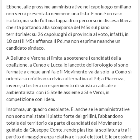
Ebbene, alle prossime amministrative nel capoluogo emiliano
non verrà presentata nemmeno una lista. E non è un caso
isolato, ma solo l’ultima tappa di un percorso in discesa libera
che sta portando alla scomparsa del M5s sul piano
territoriale: su 26 capoluoghi di provincia al voto, infatti, in
18 casi il M5s affianca il Pd, ma non esprime neanche un
candidato sindaco.
A Belluno e Verona si limita a sostenere i candidati della
coalizione, a Cuneo e Lucca le lancette dell’orologio si sono
fermate a cinque anni fa e il Movimento va da solo; a Como si
orienta su un’alleanza civica alternativa al Pd; a Piacenza,
invece, si testerà un esperimento di sinistra radicale e
ambientalista, con i 5 Stelle assieme a SI e Verdi, in
competizione con i dem.
Insomma, un quadro desolante. E, anche se le amministrative
non sono mai state il piatto forte dei grillini, l’abbandono
totale del territorio da parte di candidati del Movimento
guidato da Giuseppe Conte, rende plastica la scollatura tra il
partito di maggioranza relativa e i suoi elettori. E le prossime