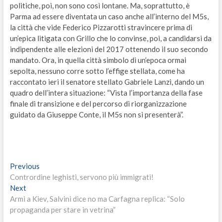
politiche, poi, non sono così lontane. Ma, soprattutto, è
Parma ad essere diventata un caso anche all’interno del M5s,
la città che vide Federico Pizzarotti stravincere prima di
un’epica litigata con Grillo che lo convinse, poi, a candidarsi da
indipendente alle elezioni del 2017 ottenendo il suo secondo
mandato. Ora, in quella città simbolo di un’epoca ormai
sepolta, nessuno corre sotto l’effige stellata, come ha
raccontato ieri il senatore stellato Gabriele Lanzi, dando un
quadro dell’intera situazione: “Vista l’importanza della fase
finale di transizione e del percorso di riorganizzazione
guidato da Giuseppe Conte, il M5s non si presenterà”.
Navigazione
Previous
Previous
post:
Contrordine leghisti, servono più immigrati!
articoli
Next
Next
post:
Armi a Kiev, Salvini dice no ma Carfagna replica: “Solo
propaganda per stare in vetrina”