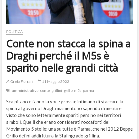
POLITICA
Conte non stacca la spina a
Draghi perché il M5s è
sparito nelle grandi città
Greta Ferrari
11 Maggio 2022
amministrative
conte
grillini
grillo
m5s
parma
Scalpitano e fanno la voce grossa; intimano di staccare la
spina al governo Draghi ma mentono sapendo di mentire
visto che sono letteralmente spariti persino nei territori
simboli. Quelli che erano considerati roccaforti del
Movimento 5 stelle: una su tutte è Parma, che nel 2012 Beppe
Grillo definì addirittura la Stalingrado grillina.