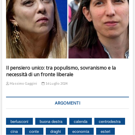
Il pensiero unico: tra populismo, sovranismo e la
necessità di un fronte liberale
Massimo Gaggini
16 Luglio 2024
ARGOMENTI
berlusconi
buona destra
calenda
centrodestra
cina
conte
draghi
economia
esteri