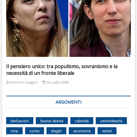
Il pensiero unico: tra populismo, sovranismo e la
necessità di un fronte liberale
Massimo Gaggini
16 Luglio 2024
ARGOMENTI
berlusconi
buona destra
calenda
centrodestra
cina
conte
draghi
economia
esteri