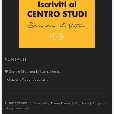
CONTATTI
Centro Studi per la Buona Destra
redazione@buonadestra.it
Buonadestra.it
| Designed by:
Theme Freesia
|
WordPress
| © Copyright
All right reserved