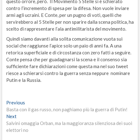
questo orrore, però. Il Movimento 5 Stelle si è schierato
contro l’incremento di spesa per la difesa. Non vuole inviare
armi agli ucraini. E Conte, per un pugno di voti, quelli che
servirebbero al 5 Stelle per non sparire dalla scena politica, ha
scelto di rappresentare l’ala antimilitarista del movimento.
Quindi siamo davanti alla solita comunicazione vuota sui
social che raggiunse l’apice solo un paio di anni fa. A una
retorica superficiale e di circostanza con zero fatti a seguire.
Conte pensa che per guadagnarsi la scena e il consenso sia
sufficiente fare dichiarazioni come questa ma nel suo tweet
riesce a schierarsi contro la guerra senza neppure nominare
Putin e la Russia.
Navigazione
Previous
Previous
post:
Basta con il gas russo, non paghiamo più la guerra di Putin!
articoli
Next
Next
post:
Salvini omaggia Orban, ma la maggioranza silenziosa dei suoi
elettori no