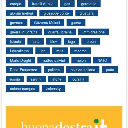
europa
fratelli d'italia
gas
germania
giorgia meloni
giuseppe conte
giustizia
governo
Governo Meloni
guerra
guerra in ucraina
guerra ucraina
immigrazione
israele
italia
kiev
lega
le pen
Liberalismo
libri
m5s
macron
Mario Draghi
matteo salvini
meloni
NATO
Papa Francesco
politica
politica italiana
putin
russia
salvini
storie
ucraina
unione europea
zelensky