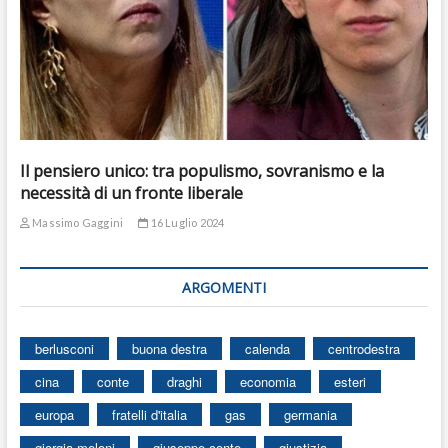
Il pensiero unico: tra populismo, sovranismo e la
necessità di un fronte liberale
Massimo Gaggini
16 Luglio 2024
ARGOMENTI
berlusconi
buona destra
calenda
centrodestra
cina
conte
draghi
economia
esteri
europa
fratelli d'italia
gas
germania
giorgia meloni
giuseppe conte
giustizia