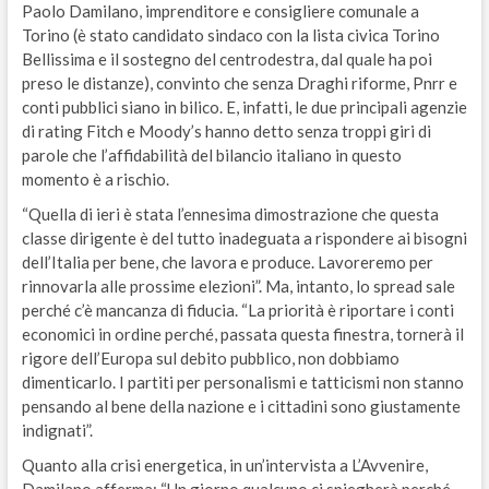
Paolo Damilano, imprenditore e consigliere comunale a
Torino (è stato candidato sindaco con la lista civica Torino
Bellissima e il sostegno del centrodestra, dal quale ha poi
preso le distanze), convinto che senza Draghi riforme, Pnrr e
conti pubblici siano in bilico. E, infatti, le due principali agenzie
di rating Fitch e Moody’s hanno detto senza troppi giri di
parole che l’affidabilità del bilancio italiano in questo
momento è a rischio.
“Quella di ieri è stata l’ennesima dimostrazione che questa
classe dirigente è del tutto inadeguata a rispondere ai bisogni
dell’Italia per bene, che lavora e produce. Lavoreremo per
rinnovarla alle prossime elezioni”. Ma, intanto, lo spread sale
perché c’è mancanza di fiducia. “La priorità è riportare i conti
economici in ordine perché, passata questa finestra, tornerà il
rigore dell’Europa sul debito pubblico, non dobbiamo
dimenticarlo. I partiti per personalismi e tatticismi non stanno
pensando al bene della nazione e i cittadini sono giustamente
indignati”.
Quanto alla crisi energetica, in un’intervista a L’Avvenire,
Damilano afferma: “Un giorno qualcuno ci spiegherà perché