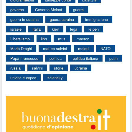
governo
Governo Meloni
guerra
guerra in ucraina
guerra ucraina
immigrazione
israele
italia
kiev
lega
le pen
Liberalismo
libri
m5s
macron
Mario Draghi
matteo salvini
meloni
NATO
Papa Francesco
politica
politica italiana
putin
russia
salvini
storie
ucraina
unione europea
zelensky