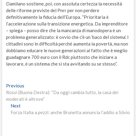
Damilano sostiene, poi, con assoluta certezza la necessità
delle riforme previste del Pnrr per non perdere
definitivamente la fiducia dell’Europa. “Prioritaria è
l’accelerazione sulla transizione energetica. Da imprenditore
– spiega – posso dire che la mancanza di manodopera è un
problema generalizzato: è ovvio che c’è un ‘baco del sistema’. I
cittadini sono in difficoltà perché aumenta la povertà, ma non
dobbiamo educare le nuove generazioni al fatto che è meglio
guadagnare 700 euro con il Rdc piuttosto che iniziare a
lavorare, è un sistema che si sta avvitando su se stesso”.
Navigazione
Previous
Previous
post:
Rossi (Buona Destra): “Da oggi cambia tutto, la casa dei
articoli
moderati è altrove”
Next
Next
post:
Forza Italia a pezzi: anche Brunetta annuncia l’addio a Silvio