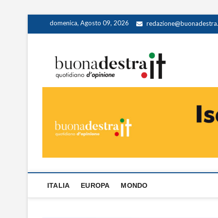
Skip
domenica, Agosto 09, 2026
redazione@buonadestra.
to
content
Buona
QUOTIDIANO D
ITALIA
EUROPA
MONDO