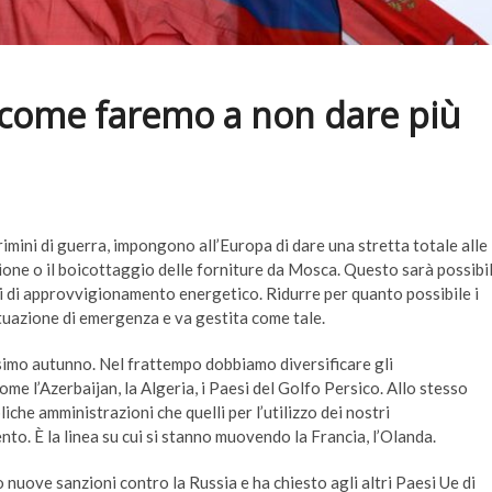
 come faremo a non dare più
crimini di guerra, impongono all’Europa di dare una stretta totale alle
zione o il boicottaggio delle forniture da Mosca. Questo sarà possibi
ti di approvvigionamento energetico. Ridurre per quanto possibile i
ituazione di emergenza e va gestita come tale.
ossimo autunno. Nel frattempo dobbiamo diversificare gli
me l’Azerbaijan, la Algeria, i Paesi del Golfo Persico. Allo stesso
iche amministrazioni che quelli per l’utilizzo dei nostri
nto. È la linea su cui si stanno muovendo la Francia, l’Olanda.
uove sanzioni contro la Russia e ha chiesto agli altri Paesi Ue di