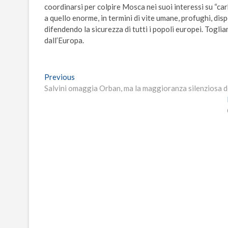
coordinarsi per colpire Mosca nei suoi interessi su “car
a quello enorme, in termini di vite umane, profughi, dis
difendendo la sicurezza di tutti i popoli europei. Togli
dall’Europa.
Navigazione
Previous
Previous
post:
Salvini omaggia Orban, ma la maggioranza silenziosa de
articoli