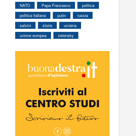
NATO
Papa Francesco
politica
politica italiana
putin
russia
salvini
storie
ucraina
unione europea
zelensky