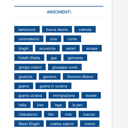
ARGOMENTI
berlusconi
buona destra
calenda
centrodestra
cina
conte
draghi
economia
esteri
europa
fratelli d'italia
gas
germania
giorgia meloni
giuseppe conte
giustizia
governo
Governo Meloni
guerra
guerra in ucraina
guerra ucraina
immigrazione
israele
italia
kiev
lega
le pen
Liberalismo
libri
m5s
macron
Mario Draghi
matteo salvini
meloni