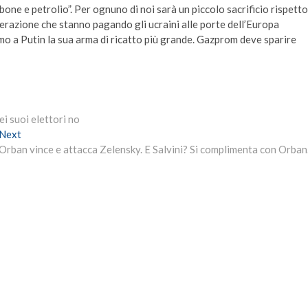
bone e petrolio”. Per ognuno di noi sarà un piccolo sacrificio rispetto
perazione che stanno pagando gli ucraini alle porte dell’Europa
amo a Putin la sua arma di ricatto più grande. Gazprom deve sparire
i suoi elettori no
Next
Next
post:
Orban vince e attacca Zelensky. E Salvini? Si complimenta con Orba