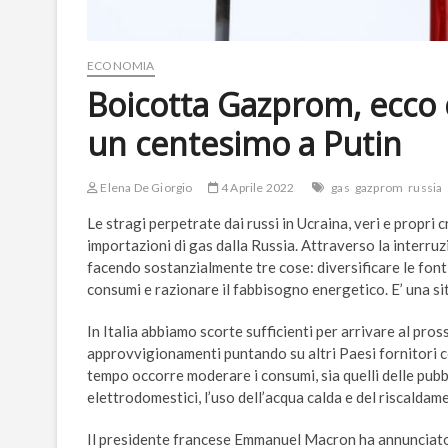
ECONOMIA
Boicotta Gazprom, ecco
un centesimo a Putin
Elena De Giorgio
4 Aprile 2022
gas
gazprom
russia
Le stragi perpetrate dai russi in Ucraina, veri e propri 
importazioni di gas dalla Russia. Attraverso la interru
facendo sostanzialmente tre cose: diversificare le fon
consumi e razionare il fabbisogno energetico. E’ una s
In Italia abbiamo scorte sufficienti per arrivare al pr
approvvigionamenti puntando su altri Paesi fornitori co
tempo occorre moderare i consumi, sia quelli delle pubbl
elettrodomestici, l’uso dell’acqua calda e del riscaldame
Il presidente francese Emmanuel Macron ha annunciato n