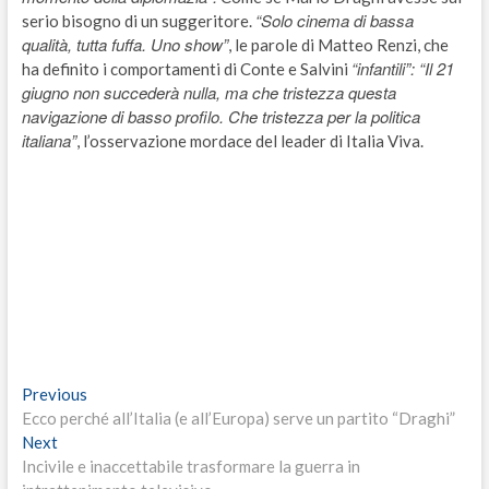
“Solo cinema di bassa
serio bisogno di un suggeritore.
qualità, tutta fuffa. Uno show”
, le parole di Matteo Renzi, che
“infantili”: “Il 21
ha definito i comportamenti di Conte e Salvini
giugno non succederà nulla, ma che tristezza questa
navigazione di basso profilo. Che tristezza per la politica
italiana”
, l’osservazione mordace del leader di Italia Viva.
Navigazione
Previous
Previous
post:
Ecco perché all’Italia (e all’Europa) serve un partito “Draghi”
articoli
Next
Next
post:
Incivile e inaccettabile trasformare la guerra in