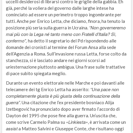
uccelli desiderosi di librarsi contro le griglie della gabbia. Eh
già, perché la voliera del governo dalle larghe intese ha
cominciato ad essere un perimetro troppo ingombrante per
tutti. Anche per Enrico Letta, che diciamo, finora, ha tenuto la
“Non governeremo
posizione più seria sulla guerra in Ucraina.
mai più con la Lega né tanto meno con Fratelli d’Italia? Sì,
confermo”,
ha detto il segretario del Pd rispondendo alle
domande dei cronisti al termine del Forum Ansa alla sede
dell’Agenzia a Roma. Sull’invasione russa Letta, forse colto da
stanchezza, si è lasciato andare nei giorni scorsi ad
un’esternazione piuttosto ambigua. Una frase sulle trattative
di pace subito spiegata meglio.
Durante un evento elettorale nelle Marche e poi davanti alle
“Una pace non
telecamere dei tg Enrico Letta ha asserito:
completamente giusta è più giusta della continuazione della
guerra”
. Una citazione che l’ex presidente bosniaco Alija
Izetbegović ha pronunciato dopo aver firmato l’accordo di
Dayton del 1995 che pose fine alla guerra. Un’uscita che,
«Linkiesta»
come scrive Carmelo Palma su
, è arrivata come un
assist
a Matteo Salvini e Giuseppe Conte, che risultano oggi