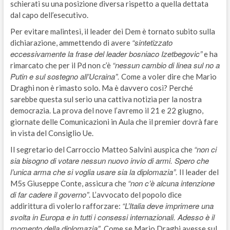
schierati su una posizione diversa rispetto a quella dettata
dal capo dell’esecutivo.
Per evitare malintesi, il leader dei Dem è tornato subito sulla
“sintetizzato
dichiarazione, ammettendo di avere
eccessivamente la frase del leader bosniaco Izetbegovic”
e ha
“nessun cambio di linea sul no a
rimarcato che per il Pd non c’è
Putin e sul sostegno all’Ucraina”.
Come a voler dire che Mario
Draghi non è rimasto solo. Ma è davvero così? Perché
sarebbe questa sul serio una cattiva notizia per la nostra
democrazia. La prova del nove l’avremo il 21 e 22 giugno,
giornate delle Comunicazioni in Aula che il premier dovrà fare
in vista del Consiglio Ue.
“non ci
Il segretario del Carroccio Matteo Salvini auspica che
sia bisogno di votare nessun nuovo invio di armi. Spero che
l’unica arma che si voglia usare sia la diplomazia”.
Il leader del
“non c’è alcuna intenzione
M5s Giuseppe Conte, assicura che
di far cadere il governo”
. L’avvocato del popolo dice
“L’Italia deve imprimere una
addirittura di volerlo rafforzare:
svolta in Europa e in tutti i consessi internazionali. Adesso è il
momento della diplomazia”.
Come se Mario Draghi avesse sul