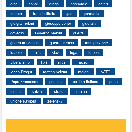
cina
conte
draghi
economia
esteri
europa
fratelli d'italia
gas
germania
giorgia meloni
giuseppe conte
giustizia
governo
Governo Meloni
guerra
guerra in ucraina
guerra ucraina
immigrazione
israele
italia
kiev
lega
le pen
Liberalismo
libri
m5s
macron
Mario Draghi
matteo salvini
meloni
NATO
Papa Francesco
politica
politica italiana
putin
russia
salvini
storie
ucraina
unione europea
zelensky