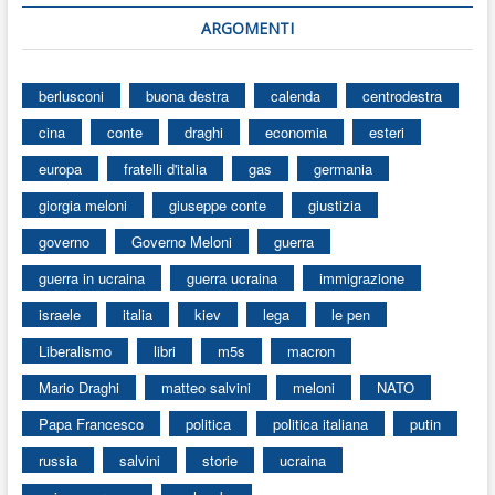
ARGOMENTI
berlusconi
buona destra
calenda
centrodestra
cina
conte
draghi
economia
esteri
europa
fratelli d'italia
gas
germania
giorgia meloni
giuseppe conte
giustizia
governo
Governo Meloni
guerra
guerra in ucraina
guerra ucraina
immigrazione
israele
italia
kiev
lega
le pen
Liberalismo
libri
m5s
macron
Mario Draghi
matteo salvini
meloni
NATO
Papa Francesco
politica
politica italiana
putin
russia
salvini
storie
ucraina