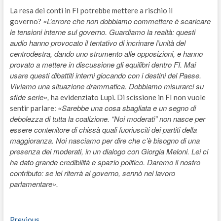
La resa dei conti in FI potrebbe mettere a rischio il
«L’errore che non dobbiamo commettere è scaricare
governo?
le tensioni interne sul governo. Guardiamo la realtà: questi
audio hanno provocato il tentativo di incrinare l’unità del
centrodestra, dando uno strumento alle opposizioni, e hanno
provato a mettere in discussione gli equilibri dentro FI. Mai
usare questi dibattiti interni giocando con i destini del Paese.
Viviamo una situazione drammatica. Dobbiamo misurarci su
sfide serie»,
ha evidenziato Lupi. Di scissione in FI non vuole
«Sarebbe una cosa sbagliata e un segno di
sentir parlare:
debolezza di tutta la coalizione. “Noi moderati” non nasce per
essere contenitore di chissà quali fuoriusciti dei partiti della
maggioranza. Noi nasciamo per dire che c’è bisogno di una
presenza dei moderati, in un dialogo con Giorgia Meloni. Lei ci
ha dato grande credibilità e spazio politico. Daremo il nostro
contributo: se lei riterrà al governo, sennò nel lavoro
parlamentare».
Previous
Previous