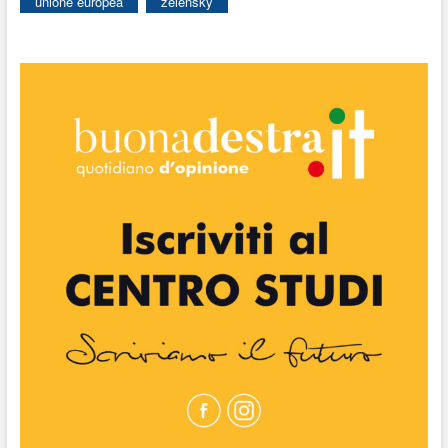
unione europea
zelensky