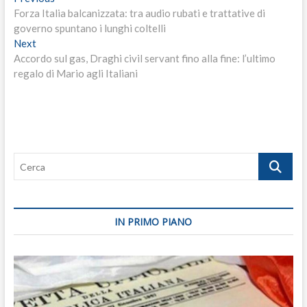
Navigazione
post:
Forza Italia balcanizzata: tra audio rubati e trattative di
articoli
governo spuntano i lunghi coltelli
Next
Next
post:
Accordo sul gas, Draghi civil servant fino alla fine: l’ultimo
regalo di Mario agli Italiani
Cerca
IN PRIMO PIANO