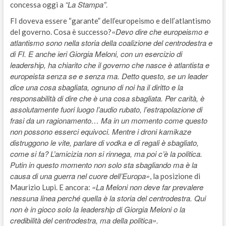
“La Stampa”.
concessa oggi a
FI doveva essere “garante” dell’europeismo e dell’atlantismo
«Devo dire che europeismo e
del governo. Cosa è successo?
atlantismo sono nella storia della coalizione del centrodestra e
di FI. E anche ieri Giorgia Meloni, con un esercizio di
leadership, ha chiarito che il governo che nasce è atlantista e
europeista senza se e senza ma. Detto questo, se un leader
dice una cosa sbagliata, ognuno di noi ha il diritto e la
responsabilità di dire che è una cosa sbagliata. Per carità, è
assolutamente fuori luogo l’audio rubato, l’estrapolazione di
frasi da un ragionamento… Ma in un momento come questo
non possono esserci equivoci. Mentre i droni kamikaze
distruggono le vite, parlare di vodka e di regali è sbagliato,
come si fa? L’amicizia non si rinnega, ma poi c’è la politica.
Putin in questo momento non solo sta sbagliando ma è la
causa di una guerra nel cuore dell’Europa»
, la posizione di
«La Meloni non deve far prevalere
Maurizio Lupi. E ancora:
nessuna linea perché quella è la storia del centrodestra. Qui
non è in gioco solo la leadership di Giorgia Meloni o la
credibilità del centrodestra, ma della politica».